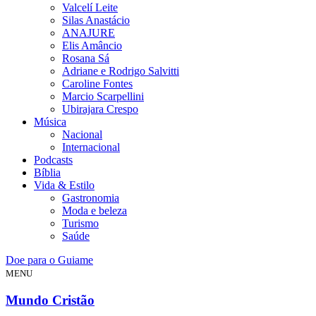
Valcelí Leite
Silas Anastácio
ANAJURE
Elis Amâncio
Rosana Sá
Adriane e Rodrigo Salvitti
Caroline Fontes
Marcio Scarpellini
Ubirajara Crespo
Música
Nacional
Internacional
Podcasts
Bíblia
Vida & Estilo
Gastronomia
Moda e beleza
Turismo
Saúde
Doe para o Guiame
MENU
Mundo Cristão