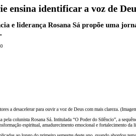
e ensina identificar a voz de De
cia e liderança Rosana Sá propõe uma jorn
.
30
tores a desacelerar para ouvir a voz de Deus com mais clareza. (Imagem 
da pela colunista Rosana Sá. Intitulada “O Poder do Silêncio”, a sequên
ansformação espiritual, amadurecimento emocional e fortalecimento da l
blicadas ao longo do primeiro semestre deste ano, quando abordou te