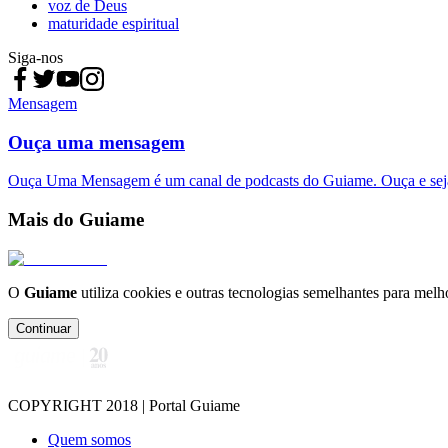
voz de Deus
maturidade espiritual
Siga-nos
Mensagem
Ouça uma mensagem
Ouça Uma Mensagem é um canal de podcasts do Guiame. Ouça e sej
Mais do Guiame
O
Guiame
utiliza cookies e outras tecnologias semelhantes para melh
Continuar
COPYRIGHT 2018 | Portal Guiame
Quem somos