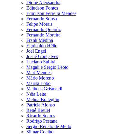
Dione Alexsandra
Ediudson Fontes
Edmilson Ferreira Mendes
Fernando Sousa
Felipe Morais
Fernando Queiróz
Fernando Moreira
Frank Medina
Eguinaldo Hélio
Joel Engel
Josué Gonçalves
Luciano Subirá
Magali e Sergio Leoto
Mari Mendes
Mário Moreno
Marisa Lobo
Matheus Grismaldi
Néia Leite
Melina Botteghin
Patrícia Alonso
René Breuel
Ricardo Soares
Rodrigo Pestana
Sergio Renato de Mello
Silmar Coelho