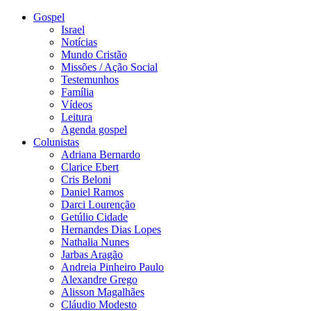
Gospel
Israel
Notícias
Mundo Cristão
Missões / Ação Social
Testemunhos
Família
Vídeos
Leitura
Agenda gospel
Colunistas
Adriana Bernardo
Clarice Ebert
Cris Beloni
Daniel Ramos
Darci Lourenção
Getúlio Cidade
Hernandes Dias Lopes
Nathalia Nunes
Jarbas Aragão
Andreia Pinheiro Paulo
Alexandre Grego
Alisson Magalhães
Cláudio Modesto