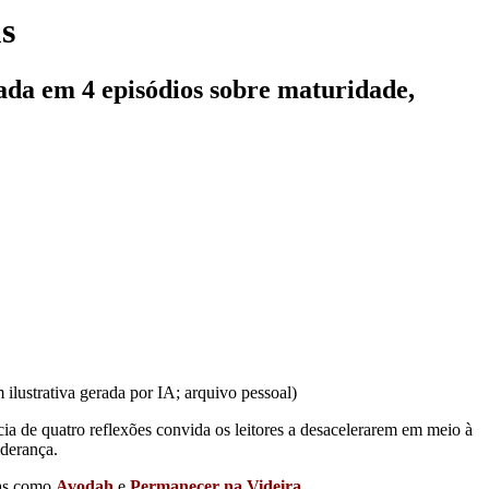
us
ada em 4 episódios sobre maturidade,
ilustrativa gerada por IA; arquivo pessoal)
cia de quatro reflexões convida os leitores a desacelerarem em meio à
iderança.
mas como
Avodah
e
Permanecer na Videira
.