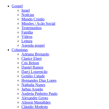
Gospel
Israel
Notícias
Mundo Cristão
Missões / Ação Social
Testemunhos
Família
Vídeos
Leitura
Agenda gospel
Colunistas
Adriana Bernardo
Clarice Ebert
Cris Beloni
Daniel Ramos
Darci Lourenção
Getúlio Cidade
Hernandes Dias Lopes
Nathalia Nunes
Jarbas Aragão
Andreia Pinheiro Paulo
Alexandre Grego
Alisson Magalhães
Cláudio Modesto