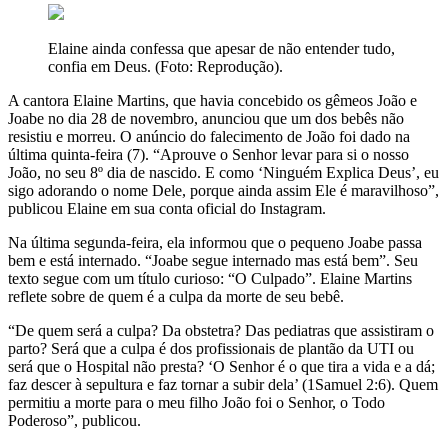
Elaine ainda confessa que apesar de não entender tudo,
confia em Deus. (Foto: Reprodução).
A cantora Elaine Martins, que havia concebido os gêmeos João e
Joabe no dia 28 de novembro, anunciou que um dos bebês não
resistiu e morreu. O anúncio do falecimento de João foi dado na
última quinta-feira (7). “Aprouve o Senhor levar para si o nosso
João, no seu 8º dia de nascido. E como ‘Ninguém Explica Deus’, eu
sigo adorando o nome Dele, porque ainda assim Ele é maravilhoso”,
publicou Elaine em sua conta oficial do Instagram.
Na última segunda-feira, ela informou que o pequeno Joabe passa
bem e está internado. “Joabe segue internado mas está bem”. Seu
texto segue com um título curioso: “O Culpado”. Elaine Martins
reflete sobre de quem é a culpa da morte de seu bebê.
“De quem será a culpa? Da obstetra? Das pediatras que assistiram o
parto? Será que a culpa é dos profissionais de plantão da UTI ou
será que o Hospital não presta? ‘O Senhor é o que tira a vida e a dá;
faz descer à sepultura e faz tornar a subir dela’ (‭‭1Samuel‬ ‭2:6‬). Quem
permitiu a morte para o meu filho João foi o Senhor, o Todo
Poderoso”, publicou.