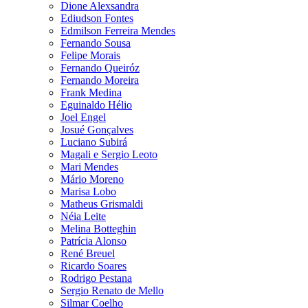
Dione Alexsandra
Ediudson Fontes
Edmilson Ferreira Mendes
Fernando Sousa
Felipe Morais
Fernando Queiróz
Fernando Moreira
Frank Medina
Eguinaldo Hélio
Joel Engel
Josué Gonçalves
Luciano Subirá
Magali e Sergio Leoto
Mari Mendes
Mário Moreno
Marisa Lobo
Matheus Grismaldi
Néia Leite
Melina Botteghin
Patrícia Alonso
René Breuel
Ricardo Soares
Rodrigo Pestana
Sergio Renato de Mello
Silmar Coelho