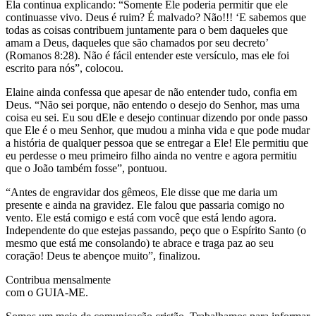
Ela continua explicando: “Somente Ele poderia permitir que ele
continuasse vivo. Deus é ruim? É malvado? Não!!! ‘E sabemos que
todas as coisas contribuem juntamente para o bem daqueles que
amam a Deus, daqueles que são chamados por seu decreto’
(‭‭Romanos‬ ‭8:28‬). Não é fácil entender este versículo, mas ele foi
escrito para nós”, colocou.
Elaine ainda confessa que apesar de não entender tudo, confia em
Deus. “Não sei porque, não entendo o desejo do Senhor, mas uma
coisa eu sei. Eu sou dEle e desejo continuar dizendo por onde passo
que Ele é o meu Senhor, que mudou a minha vida e que pode mudar
a história de qualquer pessoa que se entregar a Ele! Ele permitiu que
eu perdesse o meu primeiro filho ainda no ventre e agora permitiu
que o João também fosse”, pontuou.
“Antes de engravidar dos gêmeos, Ele disse que me daria um
presente e ainda na gravidez. Ele falou que passaria comigo no
vento. Ele está comigo e está com você que está lendo agora.
Independente do que estejas passando, peço que o Espírito Santo (o
mesmo que está me consolando) te abrace e traga paz ao seu
coração! Deus te abençoe muito”, finalizou.
Contribua mensalmente
com o GUIA-ME.