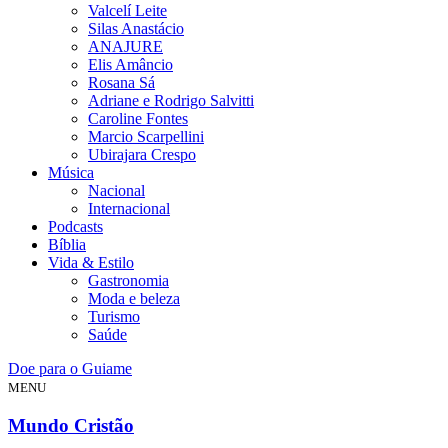
Valcelí Leite
Silas Anastácio
ANAJURE
Elis Amâncio
Rosana Sá
Adriane e Rodrigo Salvitti
Caroline Fontes
Marcio Scarpellini
Ubirajara Crespo
Música
Nacional
Internacional
Podcasts
Bíblia
Vida & Estilo
Gastronomia
Moda e beleza
Turismo
Saúde
Doe para o Guiame
MENU
Mundo Cristão