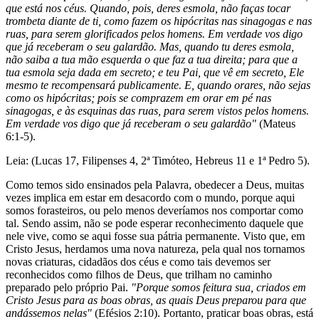
que está nos céus. Quando, pois, deres esmola, não faças tocar
trombeta diante de ti, como fazem os hipócritas nas sinagogas e nas
ruas, para serem glorificados pelos homens. Em verdade vos digo
que já receberam o seu galardão. Mas, quando tu deres esmola,
não saiba a tua mão esquerda o que faz a tua direita; para que a
tua esmola seja dada em secreto; e teu Pai, que vê em secreto, Ele
mesmo te recompensará publicamente. E, quando orares, não sejas
como os hipócritas; pois se comprazem em orar em pé nas
sinagogas, e às esquinas das ruas, para serem vistos pelos homens.
Em verdade vos digo que já receberam o seu galardão"
(Mateus
6:1-5).
Leia: (Lucas 17, Filipenses 4, 2ª Timóteo, Hebreus 11 e 1ª Pedro 5).
Como temos sido ensinados pela Palavra, obedecer a Deus, muitas
vezes implica em estar em desacordo com o mundo, porque aqui
somos forasteiros, ou pelo menos deveríamos nos comportar como
tal. Sendo assim, não se pode esperar reconhecimento daquele que
nele vive, como se aqui fosse sua pátria permanente. Visto que, em
Cristo Jesus, herdamos uma nova natureza, pela qual nos tornamos
novas criaturas, cidadãos dos céus e como tais devemos ser
reconhecidos como filhos de Deus, que trilham no caminho
preparado pelo próprio Pai.
"Porque somos feitura sua, criados em
Cristo Jesus para as boas obras, as quais Deus preparou para que
andássemos nelas"
(Efésios 2:10). Portanto, praticar boas obras, está