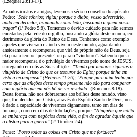
(Ezequiel 28:13-17).
Amados irmãos e amigos, levemos a sério o conselho do apóstolo
Pedro:
"Sede sóbrios; vigiai; porque o diabo, vosso adversário,
anda em derredor, bramando como leão, buscando a quem possa
tragar"
(1ª Pedro 5:8). Tomemos o devido cuidado para não sermos
enredados pela rede do orgulho, buscando a glória deste mundo, em
detrimento da glória do Reino de Deus. Tenhamos como exemplo
aqueles que viveram e ainda vivem neste mundo, aguardando
ansiosamente a recompensa que virá da própria mão de Deus, seja
ela para o tempo "presente" ou para o "vindouro". Sabendo que a
maior recompensa é o privilégio de vivermos pelo nome de JESUS,
carregando em nós as Suas aflições.
"Tendo por maiores riquezas o
vitupério de Cristo do que os tesouros do Egito; porque tinha em
vista a recompensa" (Hebreus 11:26); "Porque para mim tenho por
certo que as aflições deste tempo presente não são para comparar
com a glória que em nós há de ser revelada"
(Romanos 8:18).
Desta forma, não nos dobraremos aos brilhos deste mundo, visto
que, fortalecidos por Cristo, através do Espírito Santo de Deus, nos
é dado a capacidade de vivermos dignamente, tanto em dias de
bonança, como em dias de tribulações, porque:
"Ninguém que milita
se embaraça com negócios desta vida, a fim de agradar àquele que
o alistou para a guerra"
(2ª Timóteo 2:4).
Pense:
"Posso todas as coisas em Cristo que me fortalece"