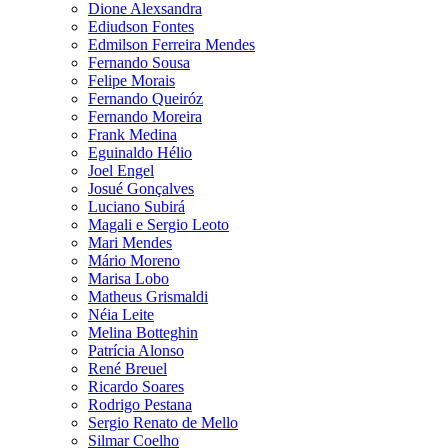
Dione Alexsandra
Ediudson Fontes
Edmilson Ferreira Mendes
Fernando Sousa
Felipe Morais
Fernando Queiróz
Fernando Moreira
Frank Medina
Eguinaldo Hélio
Joel Engel
Josué Gonçalves
Luciano Subirá
Magali e Sergio Leoto
Mari Mendes
Mário Moreno
Marisa Lobo
Matheus Grismaldi
Néia Leite
Melina Botteghin
Patrícia Alonso
René Breuel
Ricardo Soares
Rodrigo Pestana
Sergio Renato de Mello
Silmar Coelho