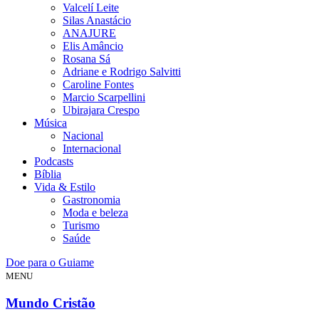
Valcelí Leite
Silas Anastácio
ANAJURE
Elis Amâncio
Rosana Sá
Adriane e Rodrigo Salvitti
Caroline Fontes
Marcio Scarpellini
Ubirajara Crespo
Música
Nacional
Internacional
Podcasts
Bíblia
Vida & Estilo
Gastronomia
Moda e beleza
Turismo
Saúde
Doe para o Guiame
MENU
Mundo Cristão