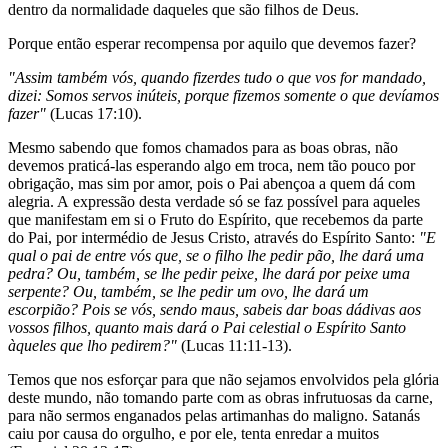
dentro da normalidade daqueles que são filhos de Deus.
Porque então esperar recompensa por aquilo que devemos fazer?
"Assim também vós, quando fizerdes tudo o que vos for mandado,
dizei: Somos servos inúteis, porque fizemos somente o que devíamos
fazer"
(Lucas 17:10).
Mesmo sabendo que fomos chamados para as boas obras, não
devemos praticá-las esperando algo em troca, nem tão pouco por
obrigação, mas sim por amor, pois o Pai abençoa a quem dá com
alegria. A expressão desta verdade só se faz possível para aqueles
que manifestam em si o Fruto do Espírito, que recebemos da parte
do Pai, por intermédio de Jesus Cristo, através do Espírito Santo:
"E
qual o pai de entre vós que, se o filho lhe pedir pão, lhe dará uma
pedra? Ou, também, se lhe pedir peixe, lhe dará por peixe uma
serpente? Ou, também, se lhe pedir um ovo, lhe dará um
escorpião? Pois se vós, sendo maus, sabeis dar boas dádivas aos
vossos filhos, quanto mais dará o Pai celestial o Espírito Santo
àqueles que lho pedirem?"
(Lucas 11:11-13).
Temos que nos esforçar para que não sejamos envolvidos pela glória
deste mundo, não tomando parte com as obras infrutuosas da carne,
para não sermos enganados pelas artimanhas do maligno. Satanás
caiu por causa do orgulho, e por ele, tenta enredar a muitos