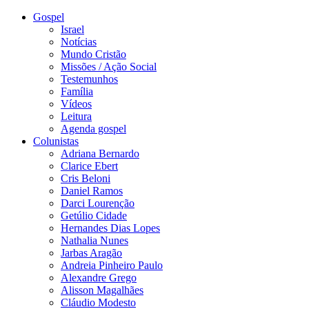
Gospel
Israel
Notícias
Mundo Cristão
Missões / Ação Social
Testemunhos
Família
Vídeos
Leitura
Agenda gospel
Colunistas
Adriana Bernardo
Clarice Ebert
Cris Beloni
Daniel Ramos
Darci Lourenção
Getúlio Cidade
Hernandes Dias Lopes
Nathalia Nunes
Jarbas Aragão
Andreia Pinheiro Paulo
Alexandre Grego
Alisson Magalhães
Cláudio Modesto