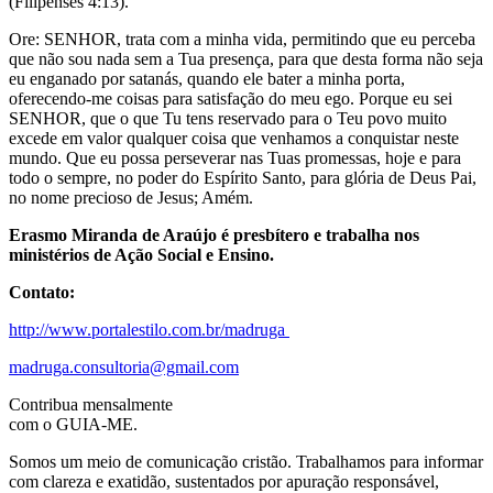
(Filipenses 4:13).
Ore: SENHOR, trata com a minha vida, permitindo que eu perceba
que não sou nada sem a Tua presença, para que desta forma não seja
eu enganado por satanás, quando ele bater a minha porta,
oferecendo-me coisas para satisfação do meu ego. Porque eu sei
SENHOR, que o que Tu tens reservado para o Teu povo muito
excede em valor qualquer coisa que venhamos a conquistar neste
mundo. Que eu possa perseverar nas Tuas promessas, hoje e para
todo o sempre, no poder do Espírito Santo, para glória de Deus Pai,
no nome precioso de Jesus; Amém.
Erasmo Miranda de Araújo é presbítero e trabalha nos
ministérios de Ação Social e Ensino.
Contato:
http://www.portalestilo.com.br/madruga
madruga.consultoria@gmail.com
Contribua mensalmente
com o GUIA-ME.
Somos um meio de comunicação cristão. Trabalhamos para informar
com clareza e exatidão, sustentados por apuração responsável,