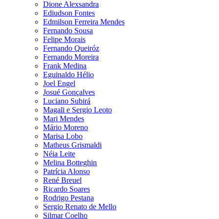
Dione Alexsandra
Ediudson Fontes
Edmilson Ferreira Mendes
Fernando Sousa
Felipe Morais
Fernando Queiróz
Fernando Moreira
Frank Medina
Eguinaldo Hélio
Joel Engel
Josué Gonçalves
Luciano Subirá
Magali e Sergio Leoto
Mari Mendes
Mário Moreno
Marisa Lobo
Matheus Grismaldi
Néia Leite
Melina Botteghin
Patrícia Alonso
René Breuel
Ricardo Soares
Rodrigo Pestana
Sergio Renato de Mello
Silmar Coelho