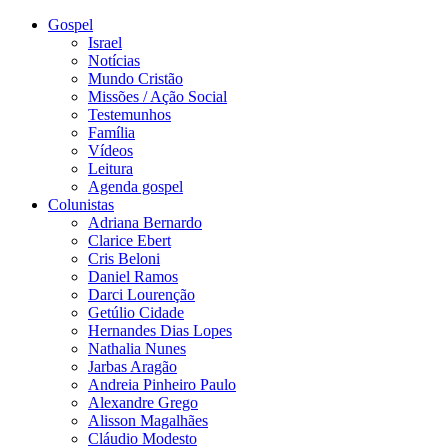
Gospel
Israel
Notícias
Mundo Cristão
Missões / Ação Social
Testemunhos
Família
Vídeos
Leitura
Agenda gospel
Colunistas
Adriana Bernardo
Clarice Ebert
Cris Beloni
Daniel Ramos
Darci Lourenção
Getúlio Cidade
Hernandes Dias Lopes
Nathalia Nunes
Jarbas Aragão
Andreia Pinheiro Paulo
Alexandre Grego
Alisson Magalhães
Cláudio Modesto