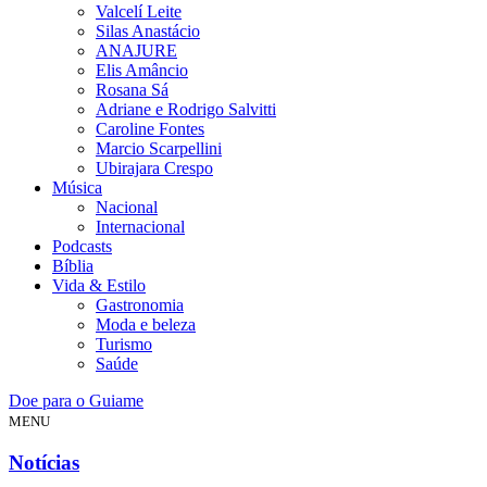
Valcelí Leite
Silas Anastácio
ANAJURE
Elis Amâncio
Rosana Sá
Adriane e Rodrigo Salvitti
Caroline Fontes
Marcio Scarpellini
Ubirajara Crespo
Música
Nacional
Internacional
Podcasts
Bíblia
Vida & Estilo
Gastronomia
Moda e beleza
Turismo
Saúde
Doe para o Guiame
MENU
Notícias