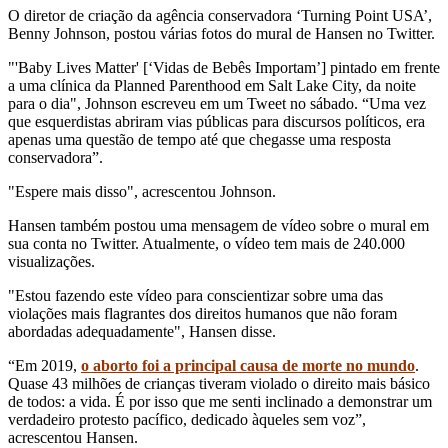
O diretor de criação da agência conservadora ‘Turning Point USA’,
Benny Johnson, postou várias fotos do mural de Hansen no Twitter.
"'Baby Lives Matter' [‘Vidas de Bebês Importam’] pintado em frente
a uma clínica da Planned Parenthood em Salt Lake City, da noite
para o dia", Johnson escreveu em um Tweet no sábado. “Uma vez
que esquerdistas abriram vias públicas para discursos políticos, era
apenas uma questão de tempo até que chegasse uma resposta
conservadora”.
"Espere mais disso", acrescentou Johnson.
Hansen também postou uma mensagem de vídeo sobre o mural em
sua conta no Twitter. Atualmente, o vídeo tem mais de 240.000
visualizações.
"Estou fazendo este vídeo para conscientizar sobre uma das
violações mais flagrantes dos direitos humanos que não foram
abordadas adequadamente", Hansen disse.
“Em 2019,
o aborto foi a principal causa de morte no mundo
.
Quase 43 milhões de crianças tiveram violado o direito mais básico
de todos: a vida. É por isso que me senti inclinado a demonstrar um
verdadeiro protesto pacífico, dedicado àqueles sem voz”,
acrescentou Hansen.