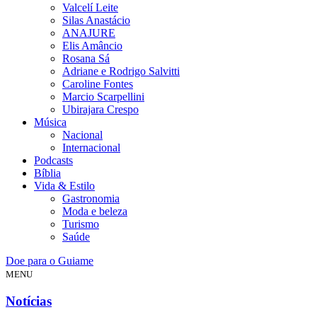
Valcelí Leite
Silas Anastácio
ANAJURE
Elis Amâncio
Rosana Sá
Adriane e Rodrigo Salvitti
Caroline Fontes
Marcio Scarpellini
Ubirajara Crespo
Música
Nacional
Internacional
Podcasts
Bíblia
Vida & Estilo
Gastronomia
Moda e beleza
Turismo
Saúde
Doe para o Guiame
MENU
Notícias