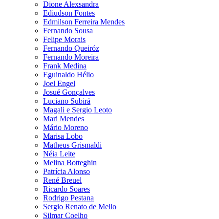
Dione Alexsandra
Ediudson Fontes
Edmilson Ferreira Mendes
Fernando Sousa
Felipe Morais
Fernando Queiróz
Fernando Moreira
Frank Medina
Eguinaldo Hélio
Joel Engel
Josué Gonçalves
Luciano Subirá
Magali e Sergio Leoto
Mari Mendes
Mário Moreno
Marisa Lobo
Matheus Grismaldi
Néia Leite
Melina Botteghin
Patrícia Alonso
René Breuel
Ricardo Soares
Rodrigo Pestana
Sergio Renato de Mello
Silmar Coelho