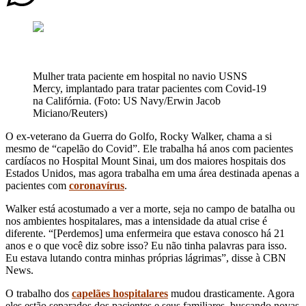
Mulher trata paciente em hospital no navio USNS
Mercy, implantado para tratar pacientes com Covid-19
na Califórnia. (Foto: US Navy/Erwin Jacob
Miciano/Reuters)
O ex-veterano da Guerra do Golfo, Rocky Walker, chama a si
mesmo de “capelão do Covid”. Ele trabalha há anos com pacientes
cardíacos no Hospital Mount Sinai, um dos maiores hospitais dos
Estados Unidos, mas agora trabalha em uma área destinada apenas a
pacientes com
coronavírus
.
Walker está acostumado a ver a morte, seja no campo de batalha ou
nos ambientes hospitalares, mas a intensidade da atual crise é
diferente. “[Perdemos] uma enfermeira que estava conosco há 21
anos e o que você diz sobre isso? Eu não tinha palavras para isso.
Eu estava lutando contra minhas próprias lágrimas”, disse à CBN
News.
O trabalho dos
capelães hospitalares
mudou drasticamente. Agora
eles estão separados dos pacientes e seus familiares, buscando novas