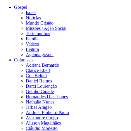
Gospel
Israel
Notícias
Mundo Cristão
Missões / Ação Social
Testemunhos
Família
Vídeos
Leitura
Agenda gospel
Colunistas
Adriana Bernardo
Clarice Ebert
Cris Beloni
Daniel Ramos
Darci Lourenção
Getúlio Cidade
Hernandes Dias Lopes
Nathalia Nunes
Jarbas Aragão
Andreia Pinheiro Paulo
Alexandre Grego
Alisson Magalhães
Cláudio Modesto