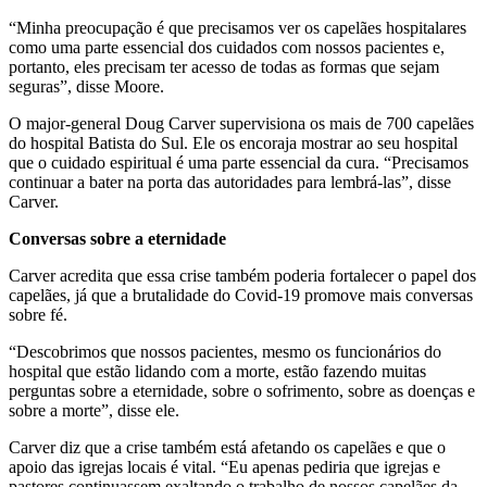
“Minha preocupação é que precisamos ver os capelães hospitalares
como uma parte essencial dos cuidados com nossos pacientes e,
portanto, eles precisam ter acesso de todas as formas que sejam
seguras”, disse Moore.
O major-general Doug Carver supervisiona os mais de 700 capelães
do hospital Batista do Sul. Ele os encoraja mostrar ao seu hospital
que o cuidado espiritual é uma parte essencial da cura. “Precisamos
continuar a bater na porta das autoridades para lembrá-las”, disse
Carver.
Conversas sobre a eternidade
Carver acredita que essa crise também poderia fortalecer o papel dos
capelães, já que a brutalidade do Covid-19 promove mais conversas
sobre fé.
“Descobrimos que nossos pacientes, mesmo os funcionários do
hospital que estão lidando com a morte, estão fazendo muitas
perguntas sobre a eternidade, sobre o sofrimento, sobre as doenças e
sobre a morte”, disse ele.
Carver diz que a crise também está afetando os capelães e que o
apoio das igrejas locais é vital. “Eu apenas pediria que igrejas e
pastores continuassem exaltando o trabalho de nossos capelães da