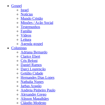
Gospel
Israel
Notícias
Mundo Cristão
Missões / Ação Social
Testemunhos
Família
Vídeos
Leitura
Agenda gospel
Colunistas
Adriana Bernardo
Clarice Ebert
Cris Beloni
Daniel Ramos
Darci Lourenção
Getúlio Cidade
Hernandes Dias Lopes
Nathalia Nunes
Jarbas Aragão
Andreia Pinheiro Paulo
Alexandre Grego
Alisson Magalhães
Cláudio Modesto