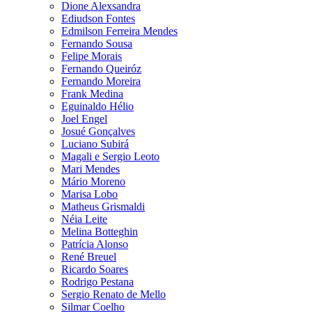
Dione Alexsandra
Ediudson Fontes
Edmilson Ferreira Mendes
Fernando Sousa
Felipe Morais
Fernando Queiróz
Fernando Moreira
Frank Medina
Eguinaldo Hélio
Joel Engel
Josué Gonçalves
Luciano Subirá
Magali e Sergio Leoto
Mari Mendes
Mário Moreno
Marisa Lobo
Matheus Grismaldi
Néia Leite
Melina Botteghin
Patrícia Alonso
René Breuel
Ricardo Soares
Rodrigo Pestana
Sergio Renato de Mello
Silmar Coelho