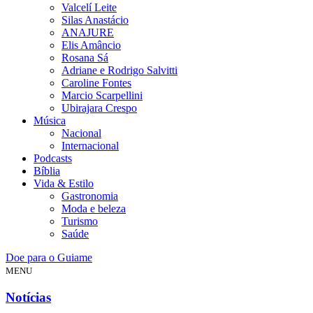
Valcelí Leite
Silas Anastácio
ANAJURE
Elis Amâncio
Rosana Sá
Adriane e Rodrigo Salvitti
Caroline Fontes
Marcio Scarpellini
Ubirajara Crespo
Música
Nacional
Internacional
Podcasts
Bíblia
Vida & Estilo
Gastronomia
Moda e beleza
Turismo
Saúde
Doe para o Guiame
MENU
Notícias