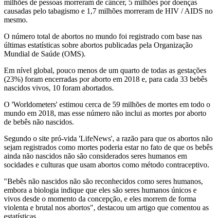
milhões de pessoas morreram de câncer, 5 milhões por doenças
causadas pelo tabagismo e 1,7 milhões morreram de HIV / AIDS no
mesmo.
O número total de abortos no mundo foi registrado com base nas
últimas estatísticas sobre abortos publicadas pela Organização
Mundial de Saúde (OMS).
Em nível global, pouco menos de um quarto de todas as gestações
(23%) foram encerradas por aborto em 2018 e, para cada 33 bebês
nascidos vivos, 10 foram abortados.
O 'Worldometers' estimou cerca de 59 milhões de mortes em todo o
mundo em 2018, mas esse número não inclui as mortes por aborto
de bebês não nascidos.
Segundo o site pró-vida 'LifeNews', a razão para que os abortos não
sejam registrados como mortes poderia estar no fato de que os bebês
ainda não nascidos não são considerados seres humanos em
socidades e culturas que usam abortos como método contraceptivo.
"Bebês não nascidos não são reconhecidos como seres humanos,
embora a biologia indique que eles são seres humanos únicos e
vivos desde o momento da concepção, e eles morrem de forma
violenta e brutal nos abortos", destacou um artigo que comentou as
estatísticas.