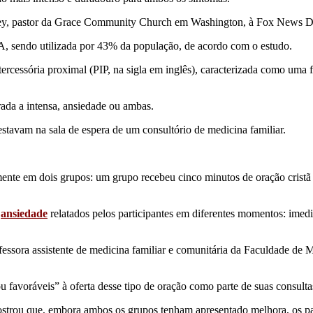
dley, pastor da Grace Community Church em Washington, à Fox News Di
, sendo utilizada por 43% da população, de acordo com o estudo.
cessória proximal (PIP, na sigla em inglês), caracterizada como uma fo
rada a intensa, ansiedade ou ambas.
stavam na sala de espera de um consultório de medicina familiar.
iamente em dois grupos: um grupo recebeu cinco minutos de oração cristã
e
ansiedade
relatados pelos participantes em diferentes momentos: imed
essora assistente de medicina familiar e comunitária da Faculdade de
u favoráveis” à oferta desse tipo de oração como parte de suas consult
strou que, embora ambos os grupos tenham apresentado melhora, os par