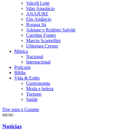
Valcelí Leite
Silas Anastácio
ANAJURE
Elis Amâncio
Rosana Sá
Adriane e Rodrigo Salvitti
Caroline Fontes
Marcio Scarpellini
Ubirajara Crespo
Música
Nacional
Internacional
Podcasts
Bíblia
Vida & Estilo
Gastronomia
Moda e beleza
Turismo
Saúde
Doe para o Guiame
MENU
Notícias