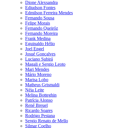
Dione Alexsandra
Ediudson Fontes
Edmilson Ferreira Mendes
Fernando Sousa
Felipe Morais
Fernando Queiróz
Fernando Moreira
Frank Medina
Eguinaldo Hélio
Joel Engel
Josué Gonçalves
Luciano Subirá
Magali e Sergio Leoto
Mari Mendes
Mário Moreno
Marisa Lobo
Matheus Grismaldi
Néia Leite
Melina Botteghin
Patrícia Alonso
René Breuel
Ricardo Soares
Rodrigo Pestana
Sergio Renato de Mello
Silmar Coelho