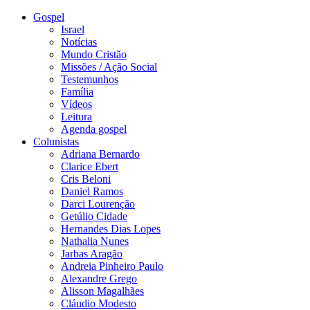
Gospel
Israel
Notícias
Mundo Cristão
Missões / Ação Social
Testemunhos
Família
Vídeos
Leitura
Agenda gospel
Colunistas
Adriana Bernardo
Clarice Ebert
Cris Beloni
Daniel Ramos
Darci Lourenção
Getúlio Cidade
Hernandes Dias Lopes
Nathalia Nunes
Jarbas Aragão
Andreia Pinheiro Paulo
Alexandre Grego
Alisson Magalhães
Cláudio Modesto