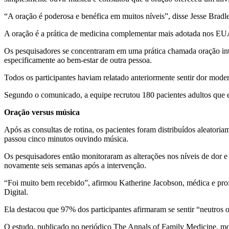
“A oração é poderosa e benéfica em muitos níveis”, disse Jesse Bra
A oração é a prática de medicina complementar mais adotada nos EUA
Os pesquisadores se concentraram em uma prática chamada oração inter
especificamente ao bem-estar de outra pessoa.
Todos os participantes haviam relatado anteriormente sentir dor mode
Segundo o comunicado, a equipe recrutou 180 pacientes adultos que e
Oração versus música
Após as consultas de rotina, os pacientes foram distribuídos aleator
passou cinco minutos ouvindo música.
Os pesquisadores então monitoraram as alterações nos níveis de dor 
novamente seis semanas após a intervenção.
“Foi muito bem recebido”, afirmou Katherine Jacobson, médica e prof
Digital.
Ela destacou que 97% dos participantes afirmaram se sentir “neutros o
O estudo, publicado no periódico The Annals of Family Medicine, mo