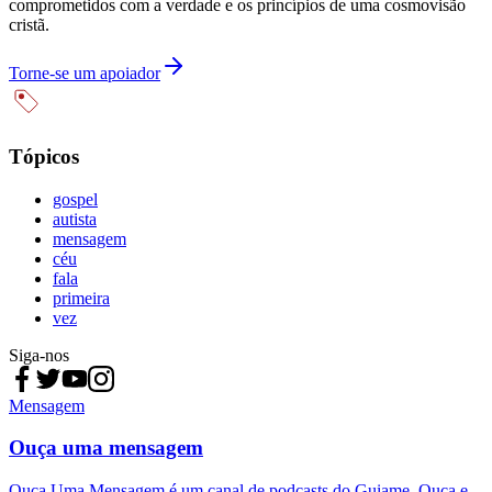
comprometidos com a verdade e os princípios de uma cosmovisão
cristã.
Torne-se um apoiador
Tópicos
gospel
autista
mensagem
céu
fala
primeira
vez
Siga-nos
Mensagem
Ouça uma mensagem
Ouça Uma Mensagem é um canal de podcasts do Guiame. Ouça e