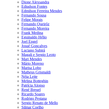
Dione Alexsandra
Ediudson Fontes
Edmilson Ferreira Mendes
Fernando Sousa
Felipe Morais
Fernando Queiróz
Fernando Moreira
Frank Medina
Eguinaldo Hélio
Joel Engel
Josué Gonçalves
Luciano Subirá
Magali e Sergio Leoto
Mari Mendes
Mário Moreno
Marisa Lobo
Matheus Grismaldi
Néia Leite
Melina Botteghin
Patrícia Alonso
René Breuel
Ricardo Soares
Rodrigo Pestana
Sergio Renato de Mello
Silmar Coelho