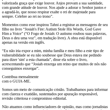
valorizada graça que exige louvor. Anjos provam a sua santidade,
com grande atitude de louvor. Nos ajude a adorar o Senhor juntos e
a agradá-lo, que nosso respirar exalte o rei de majestade para
sempre. Celebre ao rei no trono”.
Momentos como esse inspirou Tahni a registrar as mensagens de seu
filho no livro “Josiah's Fire: Autism Stole His Words, God Gave
Him a Voice” (“O Fogo de Josiah: O autismo roubou suas palavras,
Deus o deu uma voz”, em tradução livre). A obra está disponível
apenas na versão em inglês.
“Eu não iria expor a mim, minha família e meu filho a este tipo de
vulnerabilidade se eu não soubesse que Deus estava me pedindo
para dizer 'sim' a esta chamada”, disse ela sobre o livro,
acrescentando que “Josiah enxerga um reino que muitos de nós não
conseguimos enxergar”.
Contribua mensalmente
com o GUIA-ME.
Somos um meio de comunicação cristão. Trabalhamos para informar
com clareza e exatidão, sustentados por apuração responsável,
revisão criteriosa e compromisso editorial.
Não atuamos como influenciadores de opinião, mas como jornalistas