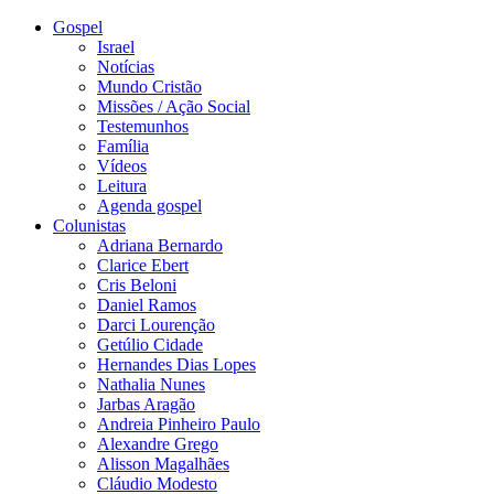
Gospel
Israel
Notícias
Mundo Cristão
Missões / Ação Social
Testemunhos
Família
Vídeos
Leitura
Agenda gospel
Colunistas
Adriana Bernardo
Clarice Ebert
Cris Beloni
Daniel Ramos
Darci Lourenção
Getúlio Cidade
Hernandes Dias Lopes
Nathalia Nunes
Jarbas Aragão
Andreia Pinheiro Paulo
Alexandre Grego
Alisson Magalhães
Cláudio Modesto