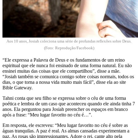
Aos 10 anos, Josiah coleciona uma série de profundas reflexões sobre Deus.
(Foto: Reprodução/Facebook)
“Ele expressa a Palavra de Deus e os fundamentos de um reino
espiritual que ele nunca foi ensinado de uma forma natural. Eu não
ensinei muitas das coisas que ele compartilhou”, disse a mãe.
“Josiah também se comunica comigo sobre coisas normais, todos os
dias, o que torna a nossa vida muito mais fácil”, disse ela ao site
Bible Gateway.
Tahni conta que seu filho se expressa sobre o céu de uma forma
poética e lembra de um caso que aconteceu quando ele ainda tinha 7
anos. Ela perguntou para Josiah preencher os espaços em branco
após a frase: “Meu lugar favorito no céu é…”.
Em resposta, ele escreveu: “Meu lugar favorito no céu é sobre as
águas tranquilas. A paz é real. As almas cansadas experimentam a
paz. As rosas são impressionantes. Adore o rei, cante alto pela