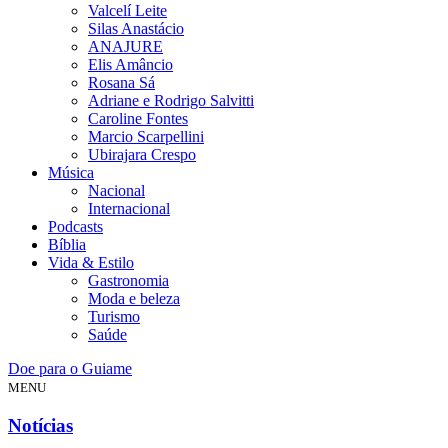
Valcelí Leite
Silas Anastácio
ANAJURE
Elis Amâncio
Rosana Sá
Adriane e Rodrigo Salvitti
Caroline Fontes
Marcio Scarpellini
Ubirajara Crespo
Música
Nacional
Internacional
Podcasts
Bíblia
Vida & Estilo
Gastronomia
Moda e beleza
Turismo
Saúde
Doe para o Guiame
MENU
Notícias