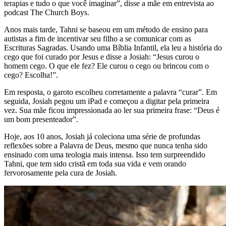
terapias e tudo o que você imaginar”, disse a mãe em entrevista ao
podcast The Church Boys.
Anos mais tarde, Tahni se baseou em um método de ensino para
autistas a fim de incentivar seu filho a se comunicar com as
Escrituras Sagradas. Usando uma Bíblia Infantil, ela leu a história do
cego que foi curado por Jesus e disse a Josiah: “Jesus curou o
homem cego. O que ele fez? Ele curou o cego ou brincou com o
cego? Escolha!”.
Em resposta, o garoto escolheu corretamente a palavra “curar”. Em
seguida, Josiah pegou um iPad e começou a digitar pela primeira
vez. Sua mãe ficou impressionada ao ler sua primeira frase: “Deus é
um bom presenteador”.
Hoje, aos 10 anos, Josiah já coleciona uma série de profundas
reflexões sobre a Palavra de Deus, mesmo que nunca tenha sido
ensinado com uma teologia mais intensa. Isso tem surpreendido
Tahni, que tem sido cristã em toda sua vida e vem orando
fervorosamente pela cura de Josiah.