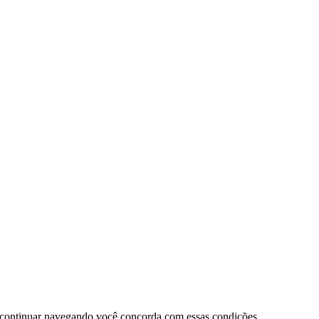
 continuar navegando você concorda com essas condições