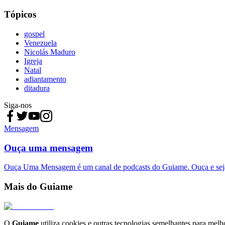
Tópicos
gospel
Venezuela
Nicolás Maduro
Igreja
Natal
adiantamento
ditadura
Siga-nos
Mensagem
Ouça uma mensagem
Ouça Uma Mensagem é um canal de podcasts do Guiame. Ouça e sej
Mais do Guiame
O
Guiame
utiliza cookies e outras tecnologias semelhantes para melh