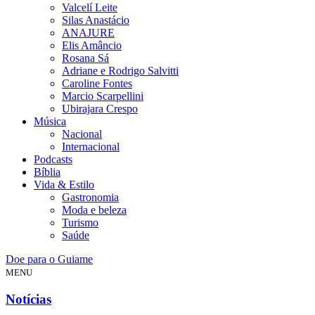
Valcelí Leite
Silas Anastácio
ANAJURE
Elis Amâncio
Rosana Sá
Adriane e Rodrigo Salvitti
Caroline Fontes
Marcio Scarpellini
Ubirajara Crespo
Música
Nacional
Internacional
Podcasts
Bíblia
Vida & Estilo
Gastronomia
Moda e beleza
Turismo
Saúde
Doe para o Guiame
MENU
Notícias