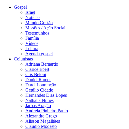
Gospel
Israel
Notícias
Mundo Cristão
Missões / Ação Social
Testemunhos
Família
Vídeos
Leitura
Agenda gospel
Colunistas
Adriana Bernardo
Clarice Ebert
Cris Beloni
Daniel Ramos
Darci Lourenção
Getúlio Cidade
Hernandes Dias Lopes
Nathalia Nunes
Jarbas Aragão
Andreia Pinheiro Paulo
Alexandre Grego
Alisson Magalhães
Cláudio Modesto