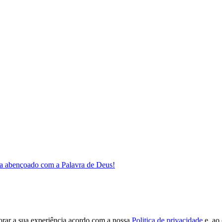
a abençoado com a Palavra de Deus!
orar a sua experiência acordo com a nossa
Politica de privacidade
e, ao