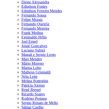
Dione Alexsandra
Ediudson Fontes
Edmilson Ferreira Mendes
Fernando Sousa
Felipe Morais
Fernando Queiróz
Fernando Moreira
Frank Medina
Eguinaldo Hélio
Joel Engel
Josué Gonçalves
Luciano Subirá
Magali e Sergio Leoto
Mari Mendes
Mário Moreno
Marisa Lobo
Matheus Grismaldi
Néia Leite
Melina Botteghin
Patrícia Alonso
René Breuel
Ricardo Soares
Rodrigo Pestana
Sergio Renato de Mello
Silmar Coelho