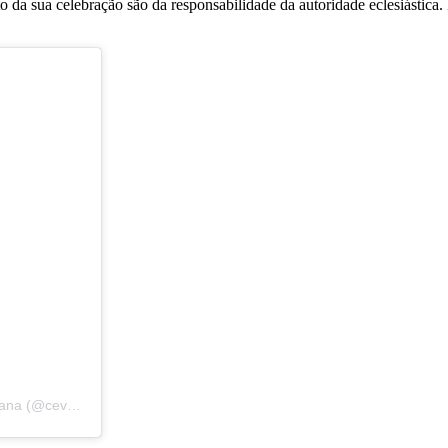
da sua celebração são da responsabilidade da autoridade eclesiástica. E
Uma publicação compartilhada por Conferencia Episcopal Venezolana (@cevmedios)