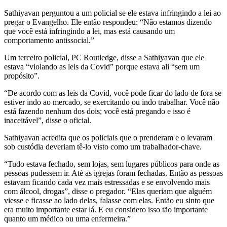
Sathiyavan perguntou a um policial se ele estava infringindo a lei ao
pregar o Evangelho. Ele então respondeu: “Não estamos dizendo
que você está infringindo a lei, mas está causando um
comportamento antissocial.”
Um terceiro policial, PC Routledge, disse a Sathiyavan que ele
estava “violando as leis da Covid” porque estava ali “sem um
propósito”.
“De acordo com as leis da Covid, você pode ficar do lado de fora se
estiver indo ao mercado, se exercitando ou indo trabalhar. Você não
está fazendo nenhum dos dois; você está pregando e isso é
inaceitável”, disse o oficial.
Sathiyavan acredita que os policiais que o prenderam e o levaram
sob custódia deveriam tê-lo visto como um trabalhador-chave.
“Tudo estava fechado, sem lojas, sem lugares públicos para onde as
pessoas pudessem ir. Até as igrejas foram fechadas. Então as pessoas
estavam ficando cada vez mais estressadas e se envolvendo mais
com álcool, drogas”, disse o pregador. “Elas queriam que alguém
viesse e ficasse ao lado delas, falasse com elas. Então eu sinto que
era muito importante estar lá. E eu considero isso tão importante
quanto um médico ou uma enfermeira.”