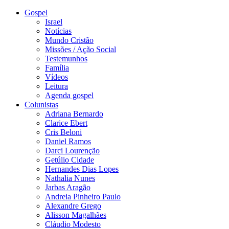
Gospel
Israel
Notícias
Mundo Cristão
Missões / Ação Social
Testemunhos
Família
Vídeos
Leitura
Agenda gospel
Colunistas
Adriana Bernardo
Clarice Ebert
Cris Beloni
Daniel Ramos
Darci Lourenção
Getúlio Cidade
Hernandes Dias Lopes
Nathalia Nunes
Jarbas Aragão
Andreia Pinheiro Paulo
Alexandre Grego
Alisson Magalhães
Cláudio Modesto