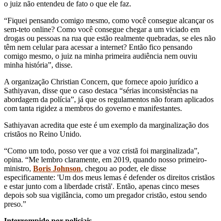
o juiz não entendeu de fato o que ele faz.
“Fiquei pensando comigo mesmo, como você consegue alcançar os
sem-teto online? Como você consegue chegar a um viciado em
drogas ou pessoas na rua que estão realmente quebradas, se eles não
têm nem celular para acessar a internet? Então fico pensando
comigo mesmo, o juiz na minha primeira audiência nem ouviu
minha história”, disse.
A organização Christian Concern, que fornece apoio jurídico a
Sathiyavan, disse que o caso destaca “sérias inconsistências na
abordagem da polícia”, já que os regulamentos não foram aplicados
com tanta rigidez a membros do governo e manifestantes.
Sathiyavan acredita que este é um exemplo da marginalização dos
cristãos no Reino Unido.
“Como um todo, posso ver que a voz cristã foi marginalizada”,
opina. “Me lembro claramente, em 2019, quando nosso primeiro-
ministro,
Boris Johnson
, chegou ao poder, ele disse
especificamente: 'Um dos meus lemas é defender os direitos cristãos
e estar junto com a liberdade cristã'. Então, apenas cinco meses
depois sob sua vigilância, como um pregador cristão, estou sendo
preso.”
Interrompido por policiais