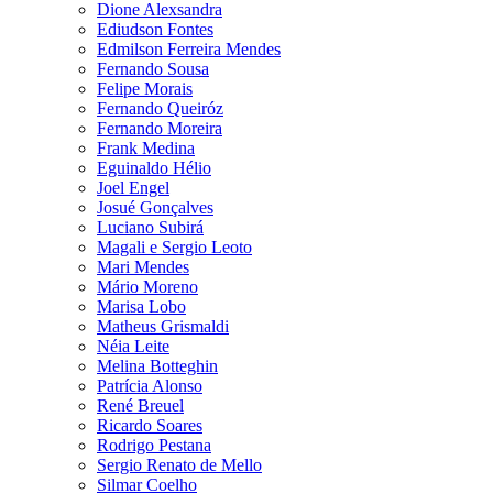
Dione Alexsandra
Ediudson Fontes
Edmilson Ferreira Mendes
Fernando Sousa
Felipe Morais
Fernando Queiróz
Fernando Moreira
Frank Medina
Eguinaldo Hélio
Joel Engel
Josué Gonçalves
Luciano Subirá
Magali e Sergio Leoto
Mari Mendes
Mário Moreno
Marisa Lobo
Matheus Grismaldi
Néia Leite
Melina Botteghin
Patrícia Alonso
René Breuel
Ricardo Soares
Rodrigo Pestana
Sergio Renato de Mello
Silmar Coelho