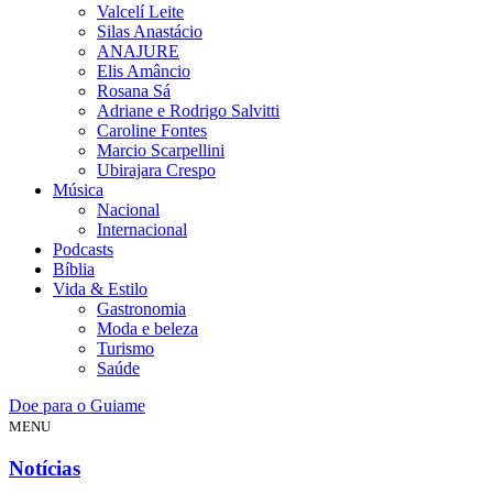
Valcelí Leite
Silas Anastácio
ANAJURE
Elis Amâncio
Rosana Sá
Adriane e Rodrigo Salvitti
Caroline Fontes
Marcio Scarpellini
Ubirajara Crespo
Música
Nacional
Internacional
Podcasts
Bíblia
Vida & Estilo
Gastronomia
Moda e beleza
Turismo
Saúde
Doe para o Guiame
MENU
Notícias