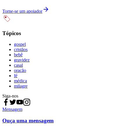
Torne-se um apoiador
Tópicos
gospel
cristãos
bebê
gravidez
casal
oração
fé
médica
milagre
Siga-nos
Mensagem
Ouça uma mensagem