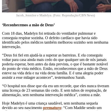
Jacob, Jennilee e Madelyn. (Foto: Reprodução/CBN News)
‘Reconhecemos a mão de Deus’
Com 18 dias, Madelyn foi retirada do ventilador pulmonar e
conseguia respirar sozinha. O defeito cardíaco que havia sido
identificado pelos médicos também melhorou sozinho sem nenhuma
intervenção.
“Deus foi fiel em ajudá-la a superar as barreiras. E ela conseguiu
voltar para casa ainda mais cedo do que qualquer um de nós jamais
poderia esperar, bem antes da data prevista, o que é bastante notável
do ponto de vista médico. Então, reconhecemos que a mão de Deus
esteve na vida dela e na vida desta família. E é uma alegria poder
assistir a esse milagre acontecer”, testemunhou Sarah.
“O hospital nos disse que ela era um recorde, que eles nunca tiveram
uma licença de 23 semanas tão cedo. E sem tubos de respiração, de
alimentação, sem nenhuma intervenção médica”, contou a mãe.
Hoje Madelyn é uma criança saudável, sem nenhuma sequela
devido ao seu nascimento
prematuro
: “Com Maddie sendo um