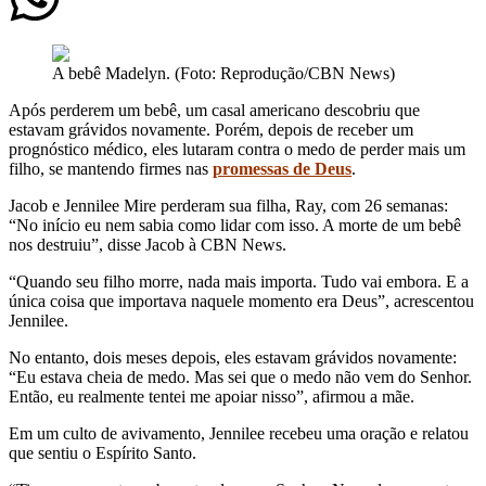
A bebê Madelyn. (Foto: Reprodução/CBN News)
Após perderem um bebê, um casal americano descobriu que
estavam grávidos novamente. Porém, depois de receber um
prognóstico médico, eles lutaram contra o medo de perder mais um
filho, se mantendo firmes nas
promessas de Deus
.
Jacob e Jennilee Mire perderam sua filha, Ray, com 26 semanas:
“No início eu nem sabia como lidar com isso. A morte de um bebê
nos destruiu”, disse Jacob à CBN News.
“Quando seu filho morre, nada mais importa. Tudo vai embora. E a
única coisa que importava naquele momento era Deus”, acrescentou
Jennilee.
No entanto, dois meses depois, eles estavam grávidos novamente:
“Eu estava cheia de medo. Mas sei que o medo não vem do Senhor.
Então, eu realmente tentei me apoiar nisso”, afirmou a mãe.
Em um culto de avivamento, Jennilee recebeu uma oração e relatou
que sentiu o Espírito Santo.