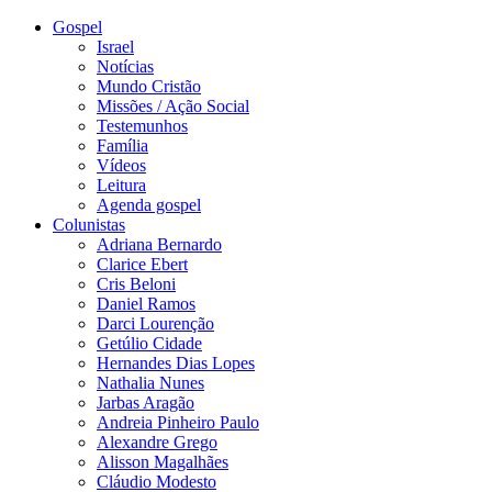
Gospel
Israel
Notícias
Mundo Cristão
Missões / Ação Social
Testemunhos
Família
Vídeos
Leitura
Agenda gospel
Colunistas
Adriana Bernardo
Clarice Ebert
Cris Beloni
Daniel Ramos
Darci Lourenção
Getúlio Cidade
Hernandes Dias Lopes
Nathalia Nunes
Jarbas Aragão
Andreia Pinheiro Paulo
Alexandre Grego
Alisson Magalhães
Cláudio Modesto