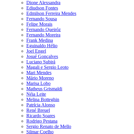
Dione Alexsandra
Ediudson Fontes
Edmilson Ferreira Mendes
Fernando Sousa
Felipe Morais
Fernando Queiróz
Fernando Moreira
Frank Medina
Eguinaldo Hélio
Joel Engel
Josué Gonçalves
Luciano Subirá
Magali e Sergio Leoto
Mari Mendes
Mário Moreno
Marisa Lobo
Matheus Grismaldi
Néia Leite
Melina Botteghin
Patrícia Alonso
René Breuel
Ricardo Soares
Rodrigo Pestana
Sergio Renato de Mello
Silmar Coelho