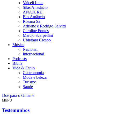
Valcelí Leite
Silas Anastácio
ANAJURE
Elis Amâncio
Rosana Sá
Adriane e Rodrigo Salvitti
Caroline Fontes
Marcio Scarpellini
Ubirajara Crespo
Música
Nacional
Internacional
Podcasts
Bíblia
Vida & Estilo
Gastronomia
Moda e beleza
Turismo
Saúde
Doe para o Guiame
MENU
Testemunhos