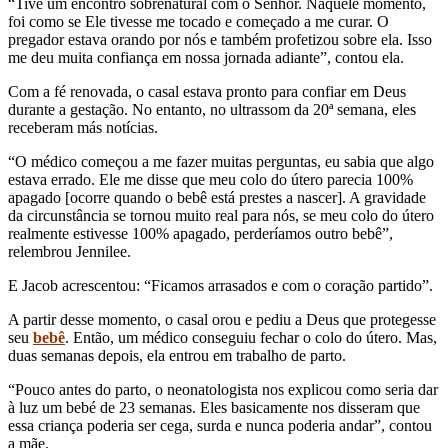
“Tive um encontro sobrenatural com o Senhor. Naquele momento,
foi como se Ele tivesse me tocado e começado a me curar. O
pregador estava orando por nós e também profetizou sobre ela. Isso
me deu muita confiança em nossa jornada adiante”, contou ela.
Com a fé renovada, o casal estava pronto para confiar em Deus
durante a gestação. No entanto, no ultrassom da 20ª semana, eles
receberam más notícias.
“O médico começou a me fazer muitas perguntas, eu sabia que algo
estava errado. Ele me disse que meu colo do útero parecia 100%
apagado [ocorre quando o bebê está prestes a nascer]. A gravidade
da circunstância se tornou muito real para nós, se meu colo do útero
realmente estivesse 100% apagado, perderíamos outro bebê”,
relembrou Jennilee.
E Jacob acrescentou: “Ficamos arrasados e com o coração partido”.
A partir desse momento, o casal orou e pediu a Deus que protegesse
seu
bebê
. Então, um médico conseguiu fechar o colo do útero. Mas,
duas semanas depois, ela entrou em trabalho de parto.
“Pouco antes do parto, o neonatologista nos explicou como seria dar
à luz um bebé de 23 semanas. Eles basicamente nos disseram que
essa criança poderia ser cega, surda e nunca poderia andar”, contou
a mãe.