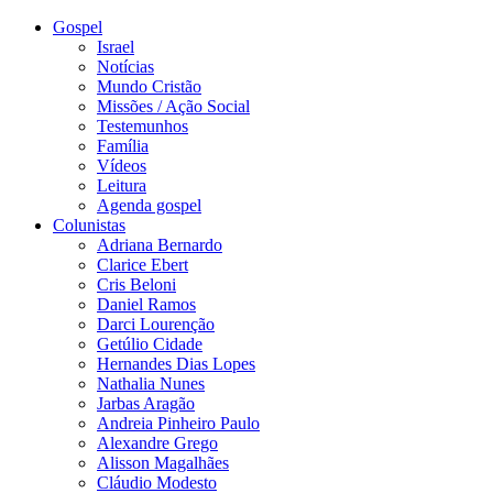
Gospel
Israel
Notícias
Mundo Cristão
Missões / Ação Social
Testemunhos
Família
Vídeos
Leitura
Agenda gospel
Colunistas
Adriana Bernardo
Clarice Ebert
Cris Beloni
Daniel Ramos
Darci Lourenção
Getúlio Cidade
Hernandes Dias Lopes
Nathalia Nunes
Jarbas Aragão
Andreia Pinheiro Paulo
Alexandre Grego
Alisson Magalhães
Cláudio Modesto