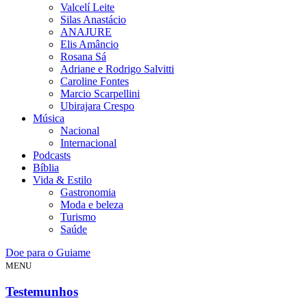
Valcelí Leite
Silas Anastácio
ANAJURE
Elis Amâncio
Rosana Sá
Adriane e Rodrigo Salvitti
Caroline Fontes
Marcio Scarpellini
Ubirajara Crespo
Música
Nacional
Internacional
Podcasts
Bíblia
Vida & Estilo
Gastronomia
Moda e beleza
Turismo
Saúde
Doe para o Guiame
MENU
Testemunhos