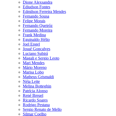
Dione Alexsandra
Ediudson Fontes
Edmilson Ferreira Mendes
Fernando Sousa
Felipe Morais
Fernando Queiróz
Fernando Moreira
Frank Medina
Eguinaldo Hélio
Joel Engel
Josué Gonçalves
Luciano Subirá
Magali e Sergio Leoto
Mari Mendes
Mário Moreno
Marisa Lobo
Matheus Grismaldi
Néia Leite
Melina Botteghin
Patrícia Alonso
René Breuel
Ricardo Soares
Rodrigo Pestana
Sergio Renato de Mello
Silmar Coelho