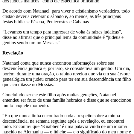
dos judeus malucos” como ele especifica brincando.
De acordo com Natanael, para viver o cristianismo verdadeiro, todo
cristão deveria celebrar o sábado e, ao menos, as três principais
festas bíblicas: Páscoa, Pentecostes e Cabanas.
“Levamos um tempo para ingressar de volta às raízes judaicas”,
disse ao afirmar que o principal lema da comunidade é “judeus e
gentios sendo um no Messias”.
Revelação
Natanael conta que nunca encontrou informações sobre sua
descendência judaica e, por isso, se considerava um gentio. Um dia,
porém, durante uma oração, o rabino revelou que via em sua árvore
genealógica um judeu orando para ter em sua descendência um filho
que acreditasse no Messias.
Concluindo ser ele este filho após muitas gerações, Natanael
entendeu ser fruto de uma família hebraica e disse que se emocionou
muito naquele momento.
“Eu que nunca tinha encontrado nada a respeito sobre a minha
descendência, na semana seguinte após a revelação, eu encontrei
tudo. Encontrei que ‘Knabben’ é uma palavra vinda de um idioma
nascido na Alemanha — o iídiche — e o significado do meu nome é