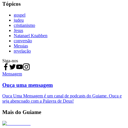
Tópicos
gospel
judeu
cristianismo
Jesus
Natanael Knabben
conversão
Messias
revelação
Siga-nos
Mensagem
Ouça uma mensagem
Ouça Uma Mensagem é um canal de podcasts do Guiame. Ouça e
seja abençoado com a Palavra de Deus!
Mais do Guiame