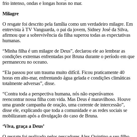
frio intenso, ondas e longas horas no mar.
Milagre
O resgate foi descrito pela família como um verdadeiro milagre. Em
entrevista à TV Vanguarda, o pai da jovem, Sidney José da Silva,
afirmou que a sobrevivência da filha superou todas as expectativas
humanas.
“Minha filha é um milagre de Deus”, declarou ele ao lembrar as
condições extremas enfrentadas por Bruna durante o período em que
permaneceu no oceano.
“Ela passou por um trauma muito difícil. Ficou praticamente 40
horas em alto-mar, enfrentando água gelada e condições climáticas
totalmente adversas”, disse.
“Contra toda a perspectiva humana, nós não esperávamos
reencontrar nossa filha com vida. Mas Deus é maravilhoso. Houve
uma grande campanha de oração, uma corrente de intercessão”,
disse ele, explicando que toda a comunidade e as redes sociais se
mobilizaram após a divulgação do caso de Bruna.
‘Viva, graça a Deus’
O resgate foi realizado pelos pescadores Alex Quintino e seu filho,