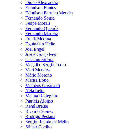
Dione Alexsandra
Ediudson Fontes
Edmilson Ferreira Mendes
Fernando Sousa
Felipe Morais
Fernando Queiróz
Fernando Moreira
Frank Medina
Eguinaldo Hélio
Joel Engel
Josué Gonçalves
Luciano Subirá
Magali e Sergio Leoto
Mari Mendes
Mário Moreno
Marisa Lobo
Matheus Grismaldi
Néia Leite
Melina Botteghin
Patrícia Alonso
René Breuel
Ricardo Soares
Rodrigo Pestana
Sergio Renato de Mello
Silmar Coelho