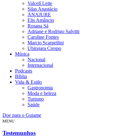
Valcelí Leite
Silas Anastácio
ANAJURE
Elis Amâncio
Rosana Sá
Adriane e Rodrigo Salvitti
Caroline Fontes
Marcio Scarpellini
Ubirajara Crespo
Música
Nacional
Internacional
Podcasts
Bíblia
Vida & Estilo
Gastronomia
Moda e beleza
Turismo
Saúde
Doe para o Guiame
MENU
Testemunhos