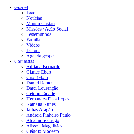
Gospel
Israel
Notícias
Mundo Cristão
Missões / Ação Social
Testemunhos
Família
Vídeos
Leitura
Agenda gospel
Colunistas
Adriana Bernardo
Clarice Ebert
Cris Beloni
Daniel Ramos
Darci Lourenção
Getúlio Cidade
Hernandes Dias Lopes
Nathalia Nunes
Jarbas Aragão
Andreia Pinheiro Paulo
Alexandre Grego
Alisson Magalhães
Cláudio Modesto