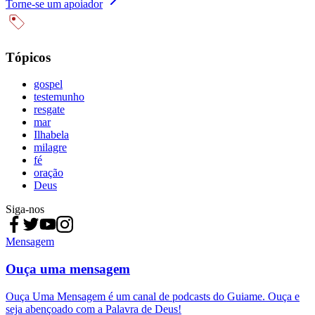
Torne-se um apoiador
Tópicos
gospel
testemunho
resgate
mar
Ilhabela
milagre
fé
oração
Deus
Siga-nos
Mensagem
Ouça uma mensagem
Ouça Uma Mensagem é um canal de podcasts do Guiame. Ouça e
seja abençoado com a Palavra de Deus!