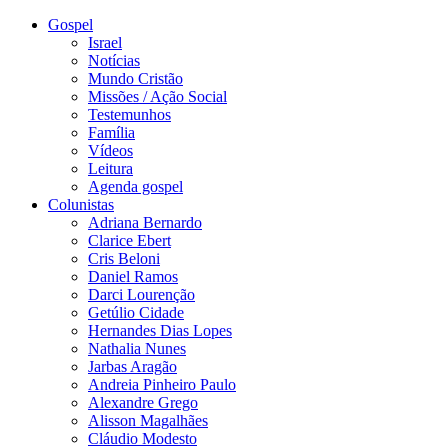
Gospel
Israel
Notícias
Mundo Cristão
Missões / Ação Social
Testemunhos
Família
Vídeos
Leitura
Agenda gospel
Colunistas
Adriana Bernardo
Clarice Ebert
Cris Beloni
Daniel Ramos
Darci Lourenção
Getúlio Cidade
Hernandes Dias Lopes
Nathalia Nunes
Jarbas Aragão
Andreia Pinheiro Paulo
Alexandre Grego
Alisson Magalhães
Cláudio Modesto