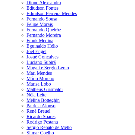
Dione Alexsandra
Ediudson Fontes
Edmilson Ferreira Mendes
Fernando Sousa
Felipe Morais
Fernando Queiróz
Fernando Moreira
Frank Medina
Eguinaldo Hélio
Joel Engel
Josué Gonçalves
Luciano Subirá
Magali e Sergio Leoto
Mari Mendes
Mário Moreno
Marisa Lobo
Matheus Grismaldi
Néia Leite
Melina Botteghin
Patrícia Alonso
René Breuel
Ricardo Soares
Rodrigo Pestana
Sergio Renato de Mello
Silmar Coelho