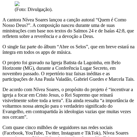
(Foto: Divulgação).
A cantora Nívea Soares lançou a canção autoral “Quem é Como
Nosso Deus?”. A composição nasceu durante uma de suas
ministrações com base nos textos do Salmos 24 e de Isaías 42:8, que
refletem sobre a reverência e a devoção a Deus.
O single faz parte do álbum “Abre os Selos”, que em breve estará na
íntegra em todos os apps de música.
O projeto foi gravado na Igreja Batista da Lagoinha, em Belo
Horizonte (MG), durante a Conferência Lugar Secreto, em
novembro passado. O repertório traz faixas inéditas e as
participações de Ana Paula Valadão, Gabriel Guedes e Marcela Tais.
De acordo com Nívea Soares, o propósito do projeto é “incentivar a
igreja a focar em Cristo Jesus, o Rei Supremo que reinará
visivelmente sobre toda a terra”. Ela ainda ressalta “a importância de
voltarmos nossa atenção para o verdadeiro significado do
Evangelho, em contrapartida às ideologias vazias que muitas vezes
nos cercam”.
Com quase cinco milhões de seguidores nas redes sociais
(Facebook, YouTube, Twitter, Instagram e TikTok), Nívea Soares