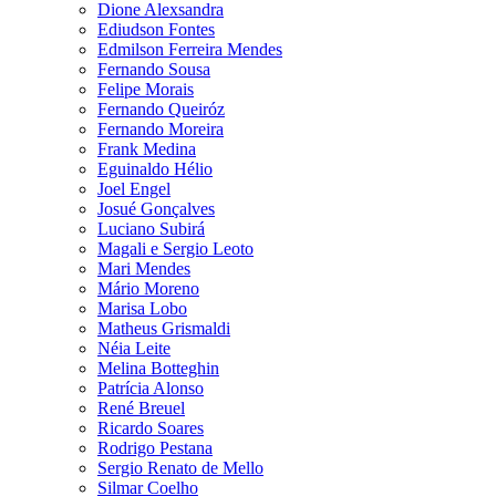
Dione Alexsandra
Ediudson Fontes
Edmilson Ferreira Mendes
Fernando Sousa
Felipe Morais
Fernando Queiróz
Fernando Moreira
Frank Medina
Eguinaldo Hélio
Joel Engel
Josué Gonçalves
Luciano Subirá
Magali e Sergio Leoto
Mari Mendes
Mário Moreno
Marisa Lobo
Matheus Grismaldi
Néia Leite
Melina Botteghin
Patrícia Alonso
René Breuel
Ricardo Soares
Rodrigo Pestana
Sergio Renato de Mello
Silmar Coelho