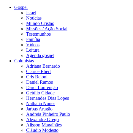
Gospel
Israel
Notícias
Mundo Cristão
Missões / Ação Social
Testemunhos
Família
Vídeos
Leitura
Agenda gospel
Colunistas
Adriana Bernardo
Clarice Ebert
Cris Beloni
Daniel Ramos
Darci Lourenção
Getúlio Cidade
Hernandes Dias Lopes
Nathalia Nunes
Jarbas Aragão
Andreia Pinheiro Paulo
Alexandre Grego
Alisson Magalhães
Cláudio Modesto