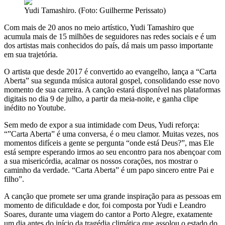
Yudi Tamashiro. (Foto: Guilherme Perissato)
Com mais de 20 anos no meio artístico, Yudi Tamashiro que
acumula mais de 15 milhões de
seguidores nas redes sociais e é um
dos artistas mais conhecidos do país, dá mais um
passo importante
em sua trajetória.
O artista que desde 2017 é convertido ao evangelho, lança a “Carta
Aberta” sua segunda música autoral gospel, consolidando esse novo
momento de sua carreira. A canção estará disponível nas plataformas
digitais no dia 9 de julho, a partir da meia-noite, e ganha clipe
inédito no Youtube.
Sem medo de expor a sua intimidade com Deus, Yudi reforça:
“”Carta Aberta” é uma
conversa, é o meu clamor. Muitas vezes, nos
momentos difíceis a gente se pergunta “onde
está Deus?”, mas Ele
está sempre esperando irmos ao seu encontro para nos abençoar
com
a sua misericórdia, acalmar os nossos corações, nos mostrar o
caminho da verdade.
“Carta Aberta” é um papo sincero entre Pai e
filho”.
A canção que promete ser uma grande inspiração para as pessoas em
momento de
dificuldade e dor, foi composta por Yudi e Leandro
Soares, durante uma viagem do cantor a
Porto Alegre, exatamente
um dia antes do início da tragédia climática que assolou o estado
do