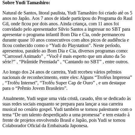
Sobre Yudi Tamashiro:
Natural de Santos, litoral paulista, Yudi Tamashiro foi criado até os 5
anos no Japão.
Aos 7 anos de idade participou do Programa do Raul
Gil, onde ficou por dois anos. Ainda criança, com 11 anos foi
convidado pelo apresentador Silvio Santos a ingressar no SBT para
apresentar o programa infantil Bom Dia e Cia, onde permaneceu
durante quase 10 anos consecutivos com altos picos de audiência e
ficou conhecido como o “Yudi do Playstation”.
Neste período,
apresentou, paralelo ao Bom Dia e Cia, diversos programas como:
“Carrossel Animado” , “Você é mais esperto que um aluno da 5o
série?” , “Pirâmide Premiada” , “Cantando no SBT” , entre outros.
Ao longo dos 24 anos de carreira, Yudi recebeu vários prêmios
nacionais de
reconhecimento, entre eles: Alguns “Troféus Imprensa”
, “Troféu Internet”, “Troféu
Super Cap de Ouro” , e um destaque
para o “Prêmio Jovem Brasileiro”.
Atualmente, Yudi segue uma vida cristã, casado, têm se dedicado às
suas redes sociais enquanto se prepara para lançar a sua carreira
musical no cenário gospel. Yudi também se tornou palestrante com o
tema “De um talento desperdiçado a uma promessa” e tem estado à
frente de projetos envolvendo Brasil e Japão, pois Yudi se tornou
Colaborador Oficial da Embaixada Japonesa.