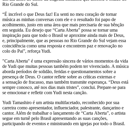
Rio Grande do Sul.
“É incrível o que Deus faz! Eu senti no meu coração de tornar
música as minhas conversas com ele e o resultado foi papo de
acolhimento, justo em uma área que mais precisaria de sua bênção
em seguida. Eu desejo que “Carta Aberta” possa se tornar uma
inspiração para que todo o Brasil se aproxime ainda mais de Deus,
e, principalmente, que as pessoas no Rio Grande do Sul vejam essa
coincidência como uma resposta e encontrem paz e renovação no
colo do Pai”, reforça Yudi.
"Carta Aberta" é uma expressão sincera de vários momentos da vida
de Yudi que muitas
pessoas também podem ter vivenciado. A música
aborda períodos de solidão, feridas e
questionamentos sobre a
presença de Deus. O cantor reflete sobre as críticas externas e
a
sensação de fracasso, mas também transmite esperança. “Deus está
sempre conosco, até
nos dias mais tristes”, conclui. Prepare-se para
se emocionar e refletir com Yudi nesta
canção.
Yudi Tamashiro é um artista multifacetado, reconhecido por sua
carreira como apresentador,
influenciador, palestrante, dançarino e
cantor. Além de trabalhar o lançamento de “Carta
Aberta”, o artista
segue em turnê pelo Brasil apresentando as suas canções,
participando
de eventos e ministrando em igrejas por todo o Brasil.