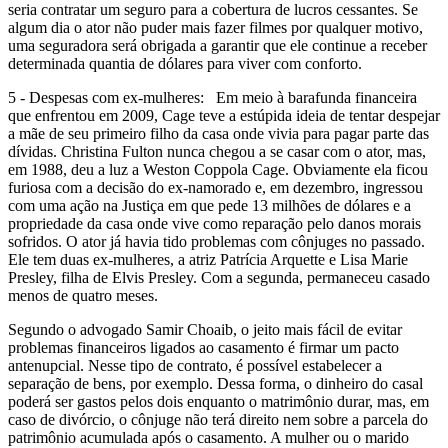
seria contratar um seguro para a cobertura de lucros cessantes. Se
algum dia o ator não puder mais fazer filmes por qualquer motivo,
uma seguradora será obrigada a garantir que ele continue a receber
determinada quantia de dólares para viver com conforto.
5 - Despesas com ex-mulheres: Em meio à barafunda financeira
que enfrentou em 2009, Cage teve a estúpida ideia de tentar despejar
a mãe de seu primeiro filho da casa onde vivia para pagar parte das
dívidas. Christina Fulton nunca chegou a se casar com o ator, mas,
em 1988, deu a luz a Weston Coppola Cage. Obviamente ela ficou
furiosa com a decisão do ex-namorado e, em dezembro, ingressou
com uma ação na Justiça em que pede 13 milhões de dólares e a
propriedade da casa onde vive como reparação pelo danos morais
sofridos. O ator já havia tido problemas com cônjuges no passado.
Ele tem duas ex-mulheres, a atriz Patrícia Arquette e Lisa Marie
Presley, filha de Elvis Presley. Com a segunda, permaneceu casado
menos de quatro meses.
Segundo o advogado Samir Choaib, o jeito mais fácil de evitar
problemas financeiros ligados ao casamento é firmar um pacto
antenupcial. Nesse tipo de contrato, é possível estabelecer a
separação de bens, por exemplo. Dessa forma, o dinheiro do casal
poderá ser gastos pelos dois enquanto o matrimônio durar, mas, em
caso de divórcio, o cônjuge não terá direito nem sobre a parcela do
patrimônio acumulada após o casamento. A mulher ou o marido