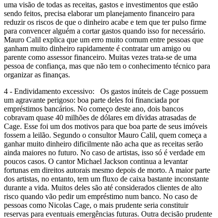
uma visão de todas as receitas, gastos e investimentos que estão
sendo feitos, precisa elaborar um planejamento financeiro para
reduzir os riscos de que o dinheiro acabe e tem que ter pulso firme
para convencer alguém a cortar gastos quando isso for necessário.
Mauro Calil explica que um erro muito comum entre pessoas que
ganham muito dinheiro rapidamente é contratar um amigo ou
parente como assessor financeiro. Muitas vezes trata-se de uma
pessoa de confiança, mas que não tem o conhecimento técnico para
organizar as finanças.
4 - Endividamento excessivo: Os gastos inúteis de Cage possuem
um agravante perigoso: boa parte deles foi financiada por
empréstimos bancários. No começo deste ano, dois bancos
cobravam quase 40 milhões de dólares em dívidas atrasadas de
Cage. Esse foi um dos motivos para que boa parte de seus imóveis
fossem a leilão. Segundo o consultor Mauro Calil, quem começa a
ganhar muito dinheiro dificilmente não acha que as receitas serão
ainda maiores no futuro. No caso de artistas, isso só é verdade em
poucos casos. O cantor Michael Jackson continua a levantar
fortunas em direitos autorais mesmo depois de morto. A maior parte
dos artistas, no entanto, tem um fluxo de caixa bastante inconstante
durante a vida. Muitos deles são até considerados clientes de alto
risco quando vão pedir um empréstimo num banco. No caso de
pessoas como Nicolas Cage, o mais prudente seria constituir
reservas para eventuais emergências futuras. Outra decisão prudente