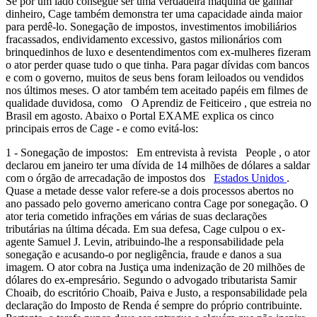
Se por um lado consegue ser uma verdadeira máquina de ganhar
dinheiro, Cage também demonstra ter uma capacidade ainda maior
para perdê-lo. Sonegação de impostos, investimentos imobiliários
fracassados, endividamento excessivo, gastos milionários com
brinquedinhos de luxo e desentendimentos com ex-mulheres fizeram
o ator perder quase tudo o que tinha. Para pagar dívidas com bancos
e com o governo, muitos de seus bens foram leiloados ou vendidos
nos últimos meses. O ator também tem aceitado papéis em filmes de
qualidade duvidosa, como O Aprendiz de Feiticeiro , que estreia no
Brasil em agosto. Abaixo o Portal EXAME explica os cinco
principais erros de Cage - e como evitá-los:
1 - Sonegação de impostos: Em entrevista à revista People , o ator
declarou em janeiro ter uma dívida de 14 milhões de dólares a saldar
com o órgão de arrecadação de impostos dos
Estados Unidos
.
Quase a metade desse valor refere-se a dois processos abertos no
ano passado pelo governo americano contra Cage por sonegação. O
ator teria cometido infrações em várias de suas declarações
tributárias na última década. Em sua defesa, Cage culpou o ex-
agente Samuel J. Levin, atribuindo-lhe a responsabilidade pela
sonegação e acusando-o por negligência, fraude e danos a sua
imagem. O ator cobra na Justiça uma indenização de 20 milhões de
dólares do ex-empresário. Segundo o advogado tributarista Samir
Choaib, do escritório Choaib, Paiva e Justo, a responsabilidade pela
declaração do Imposto de Renda é sempre do próprio contribuinte.