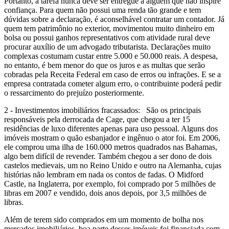
Portanto, a tarefa nunca deve ser entregue a alguém que não inspire
confiança. Para quem não possui uma renda tão grande e tem
dúvidas sobre a declaração, é aconselhável contratar um contador. Já
quem tem patrimônio no exterior, movimentou muito dinheiro em
bolsa ou possui ganhos representativos com atividade rural deve
procurar auxílio de um advogado tributarista. Declarações muito
complexas costumam custar entre 5.000 e 50.000 reais. A despesa,
no entanto, é bem menor do que os juros e as multas que serão
cobradas pela Receita Federal em caso de erros ou infrações. E se a
empresa contratada cometer algum erro, o contribuinte poderá pedir
o ressarcimento do prejuízo posteriormente.
2 - Investimentos imobiliários fracassados: São os principais
responsáveis pela derrocada de Cage, que chegou a ter 15
residências de luxo diferentes apenas para uso pessoal. Alguns dos
imóveis mostram o quão esbanjador e ingênuo o ator foi. Em 2006,
ele comprou uma ilha de 160.000 metros quadrados nas Bahamas,
algo bem difícil de revender. Também chegou a ser dono de dois
castelos medievais, um no Reino Unido e outro na Alemanha, cujas
histórias não lembram em nada os contos de fadas. O Midford
Castle, na Inglaterra, por exemplo, foi comprado por 5 milhões de
libras em 2007 e vendido, dois anos depois, por 3,5 milhões de
libras.
Além de terem sido comprados em um momento de bolha nos
mercados imobiliários, boa parte desses imóveis foi financiada com