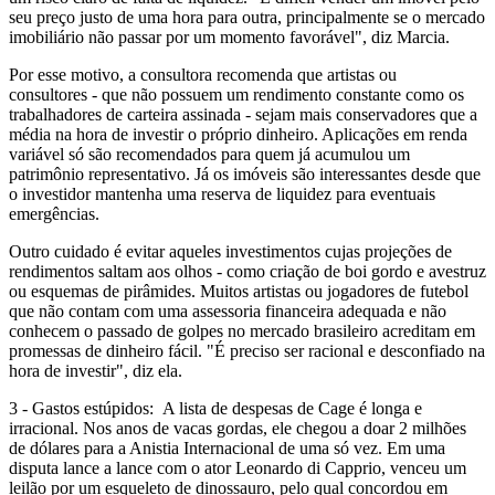
seu preço justo de uma hora para outra, principalmente se o mercado
imobiliário não passar por um momento favorável", diz Marcia.
Por esse motivo, a consultora recomenda que artistas ou
consultores - que não possuem um rendimento constante como os
trabalhadores de carteira assinada - sejam mais conservadores que a
média na hora de investir o próprio dinheiro. Aplicações em renda
variável só são recomendados para quem já acumulou um
patrimônio representativo. Já os imóveis são interessantes desde que
o investidor mantenha uma reserva de liquidez para eventuais
emergências.
Outro cuidado é evitar aqueles investimentos cujas projeções de
rendimentos saltam aos olhos - como criação de boi gordo e avestruz
ou esquemas de pirâmides. Muitos artistas ou jogadores de futebol
que não contam com uma assessoria financeira adequada e não
conhecem o passado de golpes no mercado brasileiro acreditam em
promessas de dinheiro fácil. "É preciso ser racional e desconfiado na
hora de investir", diz ela.
3 - Gastos estúpidos: A lista de despesas de Cage é longa e
irracional. Nos anos de vacas gordas, ele chegou a doar 2 milhões
de dólares para a Anistia Internacional de uma só vez. Em uma
disputa lance a lance com o ator Leonardo di Capprio, venceu um
leilão por um esqueleto de dinossauro, pelo qual concordou em