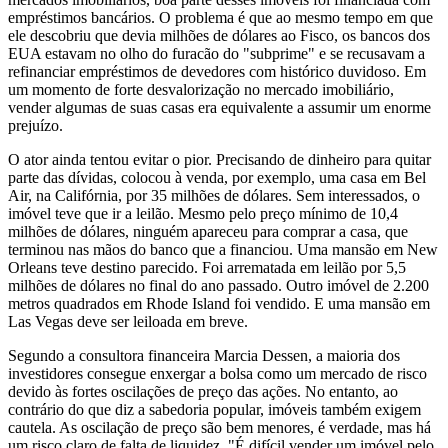
empréstimos bancários. O problema é que ao mesmo tempo em que
ele descobriu que devia milhões de dólares ao Fisco, os bancos dos
EUA estavam no olho do furacão do "subprime" e se recusavam a
refinanciar empréstimos de devedores com histórico duvidoso. Em
um momento de forte desvalorização no mercado imobiliário,
vender algumas de suas casas era equivalente a assumir um enorme
prejuízo.
O ator ainda tentou evitar o pior. Precisando de dinheiro para quitar
parte das dívidas, colocou à venda, por exemplo, uma casa em Bel
Air, na Califórnia, por 35 milhões de dólares. Sem interessados, o
imóvel teve que ir a leilão. Mesmo pelo preço mínimo de 10,4
milhões de dólares, ninguém apareceu para comprar a casa, que
terminou nas mãos do banco que a financiou. Uma mansão em New
Orleans teve destino parecido. Foi arrematada em leilão por 5,5
milhões de dólares no final do ano passado. Outro imóvel de 2.200
metros quadrados em Rhode Island foi vendido. E uma mansão em
Las Vegas deve ser leiloada em breve.
Segundo a consultora financeira Marcia Dessen, a maioria dos
investidores consegue enxergar a bolsa como um mercado de risco
devido às fortes oscilações de preço das ações. No entanto, ao
contrário do que diz a sabedoria popular, imóveis também exigem
cautela. As oscilação de preço são bem menores, é verdade, mas há
um risco claro de falta de liquidez. "É difícil vender um imóvel pelo