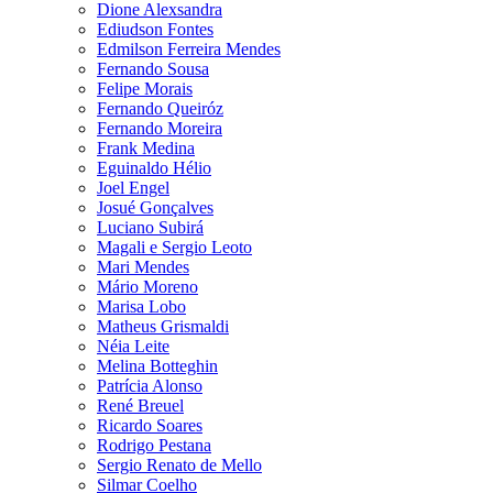
Dione Alexsandra
Ediudson Fontes
Edmilson Ferreira Mendes
Fernando Sousa
Felipe Morais
Fernando Queiróz
Fernando Moreira
Frank Medina
Eguinaldo Hélio
Joel Engel
Josué Gonçalves
Luciano Subirá
Magali e Sergio Leoto
Mari Mendes
Mário Moreno
Marisa Lobo
Matheus Grismaldi
Néia Leite
Melina Botteghin
Patrícia Alonso
René Breuel
Ricardo Soares
Rodrigo Pestana
Sergio Renato de Mello
Silmar Coelho