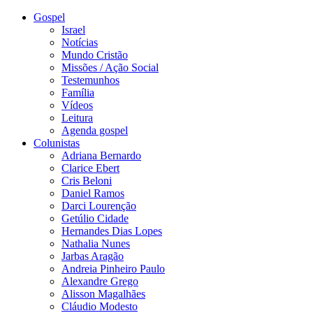
Gospel
Israel
Notícias
Mundo Cristão
Missões / Ação Social
Testemunhos
Família
Vídeos
Leitura
Agenda gospel
Colunistas
Adriana Bernardo
Clarice Ebert
Cris Beloni
Daniel Ramos
Darci Lourenção
Getúlio Cidade
Hernandes Dias Lopes
Nathalia Nunes
Jarbas Aragão
Andreia Pinheiro Paulo
Alexandre Grego
Alisson Magalhães
Cláudio Modesto