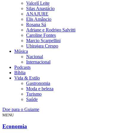
Valcelí Leite
Silas Anastácio
ANAJURE
Elis Amâncio
Rosana Sá
Adriane e Rodrigo Salvitti
Caroline Fontes
Marcio Scarpellini
Ubirajara Crespo
Música
Nacional
Internacional
Podcasts
Bíblia
Vida & Estilo
Gastronomia
Moda e beleza
Turismo
Saúde
Doe para o Guiame
MENU
Economia