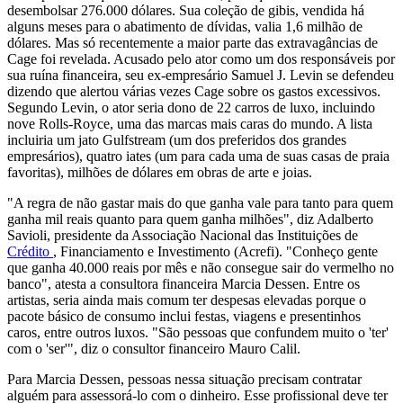
desembolsar 276.000 dólares. Sua coleção de gibis, vendida há
alguns meses para o abatimento de dívidas, valia 1,6 milhão de
dólares. Mas só recentemente a maior parte das extravagâncias de
Cage foi revelada. Acusado pelo ator como um dos responsáveis por
sua ruína financeira, seu ex-empresário Samuel J. Levin se defendeu
dizendo que alertou várias vezes Cage sobre os gastos excessivos.
Segundo Levin, o ator seria dono de 22 carros de luxo, incluindo
nove Rolls-Royce, uma das marcas mais caras do mundo. A lista
incluiria um jato Gulfstream (um dos preferidos dos grandes
empresários), quatro iates (um para cada uma de suas casas de praia
favoritas), milhões de dólares em obras de arte e joias.
"A regra de não gastar mais do que ganha vale para tanto para quem
ganha mil reais quanto para quem ganha milhões", diz Adalberto
Savioli, presidente da Associação Nacional das Instituições de
Crédito
, Financiamento e Investimento (Acrefi). "Conheço gente
que ganha 40.000 reais por mês e não consegue sair do vermelho no
banco", atesta a consultora financeira Marcia Dessen. Entre os
artistas, seria ainda mais comum ter despesas elevadas porque o
pacote básico de consumo inclui festas, viagens e presentinhos
caros, entre outros luxos. "São pessoas que confundem muito o 'ter'
com o 'ser'", diz o consultor financeiro Mauro Calil.
Para Marcia Dessen, pessoas nessa situação precisam contratar
alguém para assessorá-lo com o dinheiro. Esse profissional deve ter