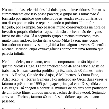
No mundo das celebridades, há dois tipos de investidores. Por mais
surpreendente que isso possa parecer, o grupo mais numeroso é
formado por músicos que sabem que as vendas extraordinárias de
um disco podem não se repetir quando o próximo álbum for
lançado, por exemplo. São pessoas muito conservadoras na hora de
investir o próprio dinheiro - apesar de não abrirem mão de alguns
luxos no dia a dia. Já o segundo grupo é menos numeroso, mas
muito mais ruidoso. Inclui gente como Mike Tyson, que, como
boxeador ou como investidor, já foi à lona algumas vezes. Ou então
Michael Jackson, cujas extravagâncias corroeram uma fortuna que
parecia infinita.
Nenhum deles, no entanto, tem um comportamento tão bipolar
quanto Nicolas Cage. O ator americano de 46 anos sabe e gosta de
trabalhar. Em sua carreira prolífica, já fez mais de 60 filmes - entre
eles, A Rocha, Cidade dos Anjos, 8 Milímetros, A Outra Face,
Adaptação e Torres Gêmeas . Foi indicado ao Oscar duas vezes, e
faturou o prêmio em 1995 pelo papel principal em Despedida em
Las Vegas . Já chegou a cobrar 20 milhões de dólares para participar
de um único filme, um dos maiores cachês de Hollywood. Segundo
a revista Forbes , faturou 40 milhões de dólares apenas no ano
passado.