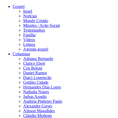
Gospel
Israel
Notícias
Mundo Cristão
Missões / Ação Social
Testemunhos
Família
Vídeos
Leitura
Agenda gospel
Colunistas
Adriana Bernardo
Clarice Ebert
Cris Beloni
Daniel Ramos
Darci Lourenção
Getúlio Cidade
Hernandes Dias Lopes
Nathalia Nunes
Jarbas Aragão
Andreia Pinheiro Paulo
Alexandre Grego
Alisson Magalhães
Cláudio Modesto