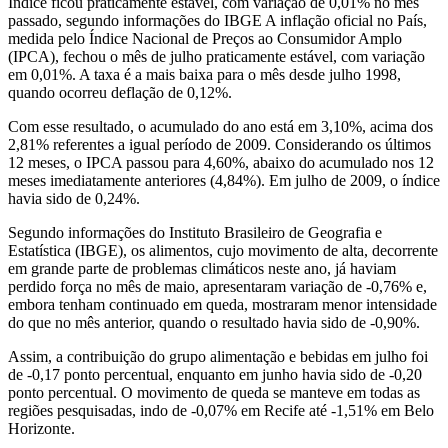
Índice ficou praticamente estável, com variação de 0,01% no mês
passado, segundo informações do IBGE A inflação oficial no País,
medida pelo Índice Nacional de Preços ao Consumidor Amplo
(IPCA), fechou o mês de julho praticamente estável, com variação
em 0,01%. A taxa é a mais baixa para o mês desde julho 1998,
quando ocorreu deflação de 0,12%.
Com esse resultado, o acumulado do ano está em 3,10%, acima dos
2,81% referentes a igual período de 2009. Considerando os últimos
12 meses, o IPCA passou para 4,60%, abaixo do acumulado nos 12
meses imediatamente anteriores (4,84%). Em julho de 2009, o índice
havia sido de 0,24%.
Segundo informações do Instituto Brasileiro de Geografia e
Estatística (IBGE), os alimentos, cujo movimento de alta, decorrente
em grande parte de problemas climáticos neste ano, já haviam
perdido força no mês de maio, apresentaram variação de -0,76% e,
embora tenham continuado em queda, mostraram menor intensidade
do que no mês anterior, quando o resultado havia sido de -0,90%.
Assim, a contribuição do grupo alimentação e bebidas em julho foi
de -0,17 ponto percentual, enquanto em junho havia sido de -0,20
ponto percentual. O movimento de queda se manteve em todas as
regiões pesquisadas, indo de -0,07% em Recife até -1,51% em Belo
Horizonte.