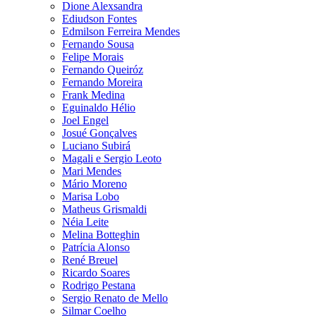
Dione Alexsandra
Ediudson Fontes
Edmilson Ferreira Mendes
Fernando Sousa
Felipe Morais
Fernando Queiróz
Fernando Moreira
Frank Medina
Eguinaldo Hélio
Joel Engel
Josué Gonçalves
Luciano Subirá
Magali e Sergio Leoto
Mari Mendes
Mário Moreno
Marisa Lobo
Matheus Grismaldi
Néia Leite
Melina Botteghin
Patrícia Alonso
René Breuel
Ricardo Soares
Rodrigo Pestana
Sergio Renato de Mello
Silmar Coelho