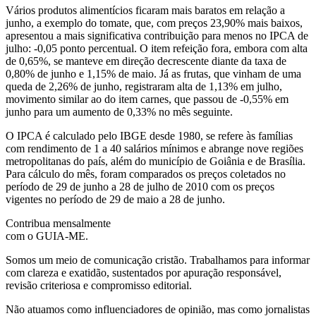
Vários produtos alimentícios ficaram mais baratos em relação a
junho, a exemplo do tomate, que, com preços 23,90% mais baixos,
apresentou a mais significativa contribuição para menos no IPCA de
julho: -0,05 ponto percentual. O item refeição fora, embora com alta
de 0,65%, se manteve em direção decrescente diante da taxa de
0,80% de junho e 1,15% de maio. Já as frutas, que vinham de uma
queda de 2,26% de junho, registraram alta de 1,13% em julho,
movimento similar ao do item carnes, que passou de -0,55% em
junho para um aumento de 0,33% no mês seguinte.
O IPCA é calculado pelo IBGE desde 1980, se refere às famílias
com rendimento de 1 a 40 salários mínimos e abrange nove regiões
metropolitanas do país, além do município de Goiânia e de Brasília.
Para cálculo do mês, foram comparados os preços coletados no
período de 29 de junho a 28 de julho de 2010 com os preços
vigentes no período de 29 de maio a 28 de junho.
Contribua mensalmente
com o GUIA-ME.
Somos um meio de comunicação cristão. Trabalhamos para informar
com clareza e exatidão, sustentados por apuração responsável,
revisão criteriosa e compromisso editorial.
Não atuamos como influenciadores de opinião, mas como jornalistas