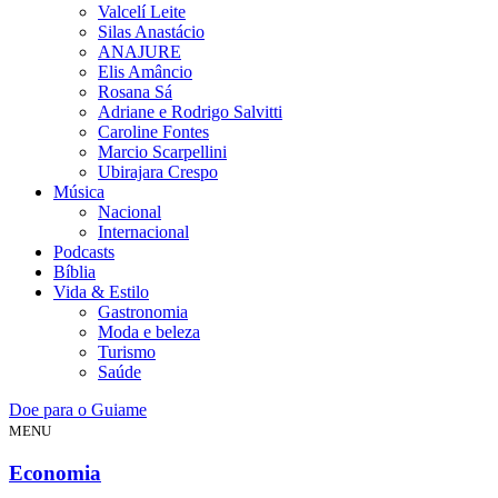
Valcelí Leite
Silas Anastácio
ANAJURE
Elis Amâncio
Rosana Sá
Adriane e Rodrigo Salvitti
Caroline Fontes
Marcio Scarpellini
Ubirajara Crespo
Música
Nacional
Internacional
Podcasts
Bíblia
Vida & Estilo
Gastronomia
Moda e beleza
Turismo
Saúde
Doe para o Guiame
MENU
Economia