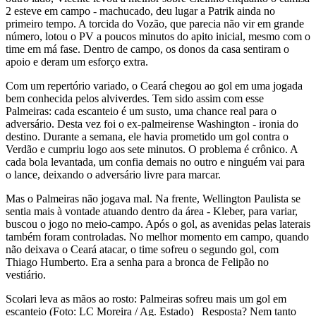
2 esteve em campo - machucado, deu lugar a Patrik ainda no
primeiro tempo. A torcida do Vozão, que parecia não vir em grande
número, lotou o PV a poucos minutos do apito inicial, mesmo com o
time em má fase. Dentro de campo, os donos da casa sentiram o
apoio e deram um esforço extra.
Com um repertório variado, o Ceará chegou ao gol em uma jogada
bem conhecida pelos alviverdes. Tem sido assim com esse
Palmeiras: cada escanteio é um susto, uma chance real para o
adversário. Desta vez foi o ex-palmeirense Washington - ironia do
destino. Durante a semana, ele havia prometido um gol contra o
Verdão e cumpriu logo aos sete minutos. O problema é crônico. A
cada bola levantada, um confia demais no outro e ninguém vai para
o lance, deixando o adversário livre para marcar.
Mas o Palmeiras não jogava mal. Na frente, Wellington Paulista se
sentia mais à vontade atuando dentro da área - Kleber, para variar,
buscou o jogo no meio-campo. Após o gol, as avenidas pelas laterais
também foram controladas. No melhor momento em campo, quando
não deixava o Ceará atacar, o time sofreu o segundo gol, com
Thiago Humberto. Era a senha para a bronca de Felipão no
vestiário.
Scolari leva as mãos ao rosto: Palmeiras sofreu mais um gol em
escanteio (Foto: LC Moreira / Ag. Estado) Resposta? Nem tanto