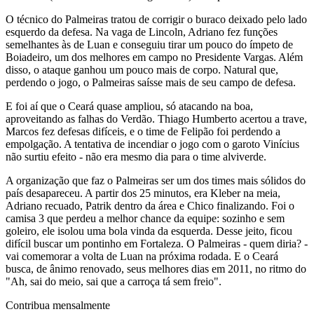
O técnico do Palmeiras tratou de corrigir o buraco deixado pelo lado
esquerdo da defesa. Na vaga de Lincoln, Adriano fez funções
semelhantes às de Luan e conseguiu tirar um pouco do ímpeto de
Boiadeiro, um dos melhores em campo no Presidente Vargas. Além
disso, o ataque ganhou um pouco mais de corpo. Natural que,
perdendo o jogo, o Palmeiras saísse mais de seu campo de defesa.
E foi aí que o Ceará quase ampliou, só atacando na boa,
aproveitando as falhas do Verdão. Thiago Humberto acertou a trave,
Marcos fez defesas difíceis, e o time de Felipão foi perdendo a
empolgação. A tentativa de incendiar o jogo com o garoto Vinícius
não surtiu efeito - não era mesmo dia para o time alviverde.
A organização que faz o Palmeiras ser um dos times mais sólidos do
país desapareceu. A partir dos 25 minutos, era Kleber na meia,
Adriano recuado, Patrik dentro da área e Chico finalizando. Foi o
camisa 3 que perdeu a melhor chance da equipe: sozinho e sem
goleiro, ele isolou uma bola vinda da esquerda. Desse jeito, ficou
difícil buscar um pontinho em Fortaleza. O Palmeiras - quem diria? -
vai comemorar a volta de Luan na próxima rodada. E o Ceará
busca, de ânimo renovado, seus melhores dias em 2011, no ritmo do
"Ah, sai do meio, sai que a carroça tá sem freio".
Contribua mensalmente