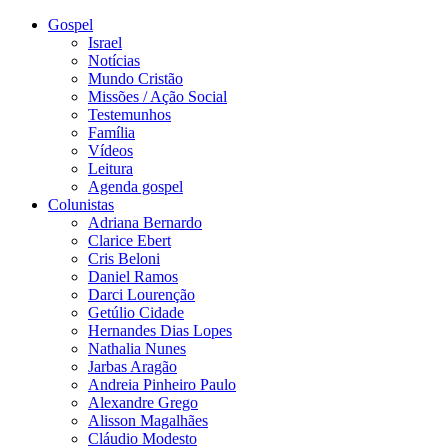
Gospel
Israel
Notícias
Mundo Cristão
Missões / Ação Social
Testemunhos
Família
Vídeos
Leitura
Agenda gospel
Colunistas
Adriana Bernardo
Clarice Ebert
Cris Beloni
Daniel Ramos
Darci Lourenção
Getúlio Cidade
Hernandes Dias Lopes
Nathalia Nunes
Jarbas Aragão
Andreia Pinheiro Paulo
Alexandre Grego
Alisson Magalhães
Cláudio Modesto