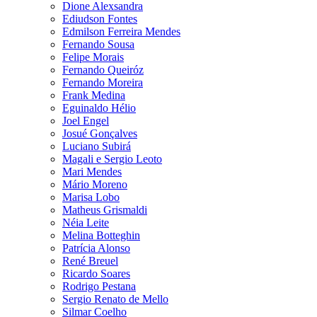
Dione Alexsandra
Ediudson Fontes
Edmilson Ferreira Mendes
Fernando Sousa
Felipe Morais
Fernando Queiróz
Fernando Moreira
Frank Medina
Eguinaldo Hélio
Joel Engel
Josué Gonçalves
Luciano Subirá
Magali e Sergio Leoto
Mari Mendes
Mário Moreno
Marisa Lobo
Matheus Grismaldi
Néia Leite
Melina Botteghin
Patrícia Alonso
René Breuel
Ricardo Soares
Rodrigo Pestana
Sergio Renato de Mello
Silmar Coelho