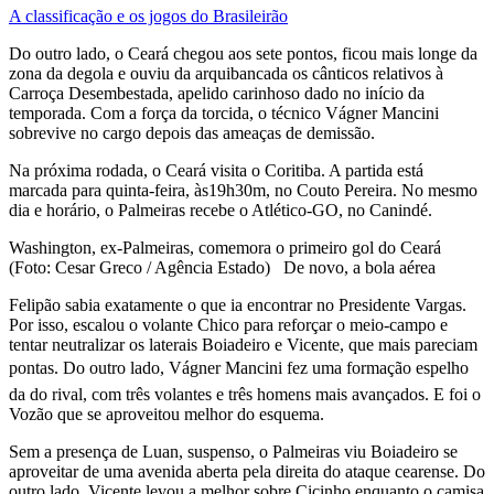
A classificação e os jogos do Brasileirão
Do outro lado, o Ceará chegou aos sete pontos, ficou mais longe da
zona da degola e ouviu da arquibancada os cânticos relativos à
Carroça Desembestada, apelido carinhoso dado no início da
temporada. Com a força da torcida, o técnico Vágner Mancini
sobrevive no cargo depois das ameaças de demissão.
Na próxima rodada, o Ceará visita o Coritiba. A partida está
marcada para quinta-feira, às19h30m, no Couto Pereira. No mesmo
dia e horário, o Palmeiras recebe o Atlético-GO, no Canindé.
Washington, ex-Palmeiras, comemora o primeiro gol do Ceará
(Foto: Cesar Greco / Agência Estado) De novo, a bola aérea
Felipão sabia exatamente o que ia encontrar no Presidente Vargas.
Por isso, escalou o volante Chico para reforçar o meio-campo e
tentar neutralizar os laterais Boiadeiro e Vicente, que mais pareciam
pontas. Do outro lado, Vágner Mancini fez uma formação espelho
da do rival, com três volantes e três homens mais avançados. E foi o
Vozão que se aproveitou melhor do esquema.
Sem a presença de Luan, suspenso, o Palmeiras viu Boiadeiro se
aproveitar de uma avenida aberta pela direita do ataque cearense. Do
outro lado, Vicente levou a melhor sobre Cicinho enquanto o camisa