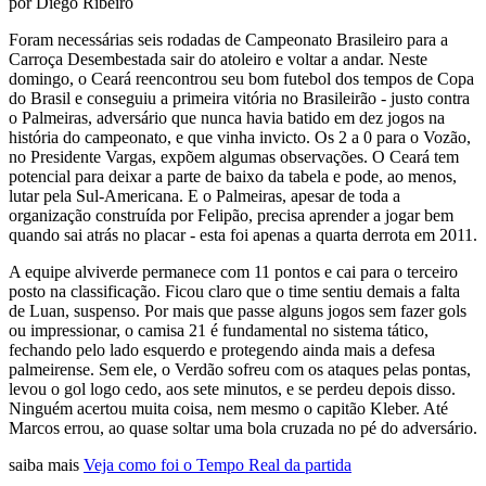
por Diego Ribeiro
Foram necessárias seis rodadas de Campeonato Brasileiro para a
Carroça Desembestada sair do atoleiro e voltar a andar. Neste
domingo, o Ceará reencontrou seu bom futebol dos tempos de Copa
do Brasil e conseguiu a primeira vitória no Brasileirão - justo contra
o Palmeiras, adversário que nunca havia batido em dez jogos na
história do campeonato, e que vinha invicto. Os 2 a 0 para o Vozão,
no Presidente Vargas, expõem algumas observações. O Ceará tem
potencial para deixar a parte de baixo da tabela e pode, ao menos,
lutar pela Sul-Americana. E o Palmeiras, apesar de toda a
organização construída por Felipão, precisa aprender a jogar bem
quando sai atrás no placar - esta foi apenas a quarta derrota em 2011.
A equipe alviverde permanece com 11 pontos e cai para o terceiro
posto na classificação. Ficou claro que o time sentiu demais a falta
de Luan, suspenso. Por mais que passe alguns jogos sem fazer gols
ou impressionar, o camisa 21 é fundamental no sistema tático,
fechando pelo lado esquerdo e protegendo ainda mais a defesa
palmeirense. Sem ele, o Verdão sofreu com os ataques pelas pontas,
levou o gol logo cedo, aos sete minutos, e se perdeu depois disso.
Ninguém acertou muita coisa, nem mesmo o capitão Kleber. Até
Marcos errou, ao quase soltar uma bola cruzada no pé do adversário.
saiba mais
Veja como foi o Tempo Real da partida