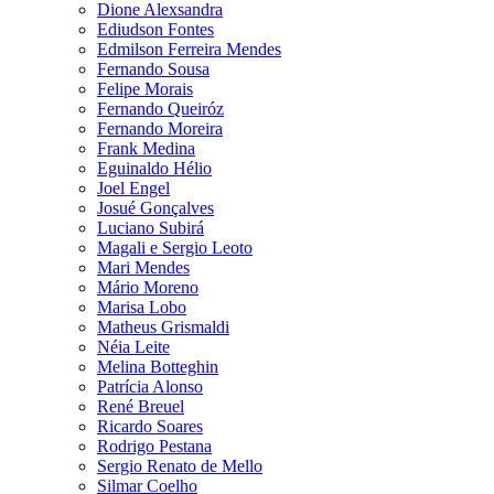
Dione Alexsandra
Ediudson Fontes
Edmilson Ferreira Mendes
Fernando Sousa
Felipe Morais
Fernando Queiróz
Fernando Moreira
Frank Medina
Eguinaldo Hélio
Joel Engel
Josué Gonçalves
Luciano Subirá
Magali e Sergio Leoto
Mari Mendes
Mário Moreno
Marisa Lobo
Matheus Grismaldi
Néia Leite
Melina Botteghin
Patrícia Alonso
René Breuel
Ricardo Soares
Rodrigo Pestana
Sergio Renato de Mello
Silmar Coelho