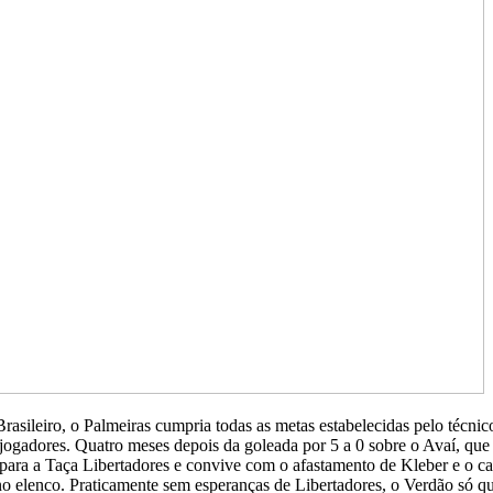
sileiro, o Palmeiras cumpria todas as metas estabelecidas pelo técnico
a e jogadores. Quatro meses depois da goleada por 5 a 0 sobre o Avaí, q
o para a Taça Libertadores e convive com o afastamento de Kleber e o c
 no elenco. Praticamente sem esperanças de Libertadores, o Verdão só 