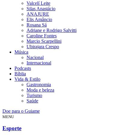
Valcelí Leite
Silas Anastácio
ANAJURE
Elis Amâncio
Rosana Sá
Adriane e Rodrigo Salvitti
Caroline Fontes
Marcio Scarpellini
Ubirajara Crespo
Música
Nacional
Internacional
Podcasts
Bíblia
Vida & Estilo
Gastronomia
Moda e beleza
Turismo
Saúde
Doe para o Guiame
MENU
Esporte