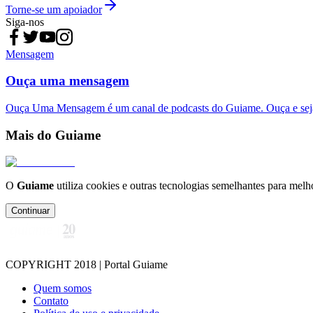
Torne-se um apoiador
Siga-nos
Mensagem
Ouça uma mensagem
Ouça Uma Mensagem é um canal de podcasts do Guiame. Ouça e sej
Mais do Guiame
O
Guiame
utiliza cookies e outras tecnologias semelhantes para melh
Continuar
COPYRIGHT 2018 | Portal Guiame
Quem somos
Contato