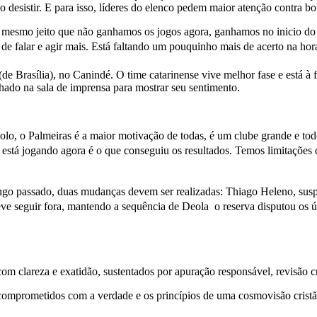
o desistir. E para isso, líderes do elenco pedem maior atenção contra b
 mesmo jeito que não ganhamos os jogos agora, ganhamos no inicio d
falar e agir mais. Está faltando um pouquinho mais de acerto na hora 
e Brasília), no Canindé. O time catarinense vive melhor fase e está à 
hado na sala de imprensa para mostrar seu sentimento.
lo, o Palmeiras é a maior motivação de todas, é um clube grande e to
stá jogando agora é o que conseguiu os resultados. Temos limitações c
go passado, duas mudanças devem ser realizadas: Thiago Heleno, suspen
ve seguir fora, mantendo a sequência de Deola  o reserva disputou 
 clareza e exatidão, sustentados por apuração responsável, revisão cri
comprometidos com a verdade e os princípios de uma cosmovisão cristã