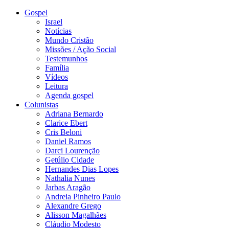
Gospel
Israel
Notícias
Mundo Cristão
Missões / Ação Social
Testemunhos
Família
Vídeos
Leitura
Agenda gospel
Colunistas
Adriana Bernardo
Clarice Ebert
Cris Beloni
Daniel Ramos
Darci Lourenção
Getúlio Cidade
Hernandes Dias Lopes
Nathalia Nunes
Jarbas Aragão
Andreia Pinheiro Paulo
Alexandre Grego
Alisson Magalhães
Cláudio Modesto