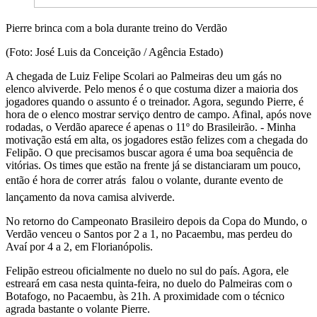
Pierre brinca com a bola durante treino do Verdão
(Foto: José Luis da Conceição / Agência Estado)
A chegada de Luiz Felipe Scolari ao Palmeiras deu um gás no
elenco alviverde. Pelo menos é o que costuma dizer a maioria dos
jogadores quando o assunto é o treinador. Agora, segundo Pierre, é
hora de o elenco mostrar serviço dentro de campo. Afinal, após nove
rodadas, o Verdão aparece é apenas o 11º do Brasileirão. - Minha
motivação está em alta, os jogadores estão felizes com a chegada do
Felipão. O que precisamos buscar agora é uma boa sequência de
vitórias. Os times que estão na frente já se distanciaram um pouco,
então é hora de correr atrás  falou o volante, durante evento de
lançamento da nova camisa alviverde.
No retorno do Campeonato Brasileiro depois da Copa do Mundo, o
Verdão venceu o Santos por 2 a 1, no Pacaembu, mas perdeu do
Avaí por 4 a 2, em Florianópolis.
Felipão estreou oficialmente no duelo no sul do país. Agora, ele
estreará em casa nesta quinta-feira, no duelo do Palmeiras com o
Botafogo, no Pacaembu, às 21h. A proximidade com o técnico
agrada bastante o volante Pierre.