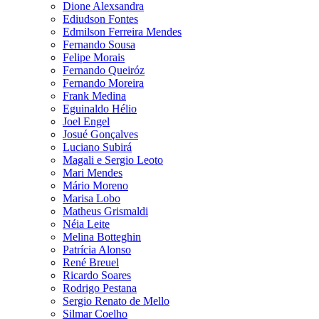
Dione Alexsandra
Ediudson Fontes
Edmilson Ferreira Mendes
Fernando Sousa
Felipe Morais
Fernando Queiróz
Fernando Moreira
Frank Medina
Eguinaldo Hélio
Joel Engel
Josué Gonçalves
Luciano Subirá
Magali e Sergio Leoto
Mari Mendes
Mário Moreno
Marisa Lobo
Matheus Grismaldi
Néia Leite
Melina Botteghin
Patrícia Alonso
René Breuel
Ricardo Soares
Rodrigo Pestana
Sergio Renato de Mello
Silmar Coelho