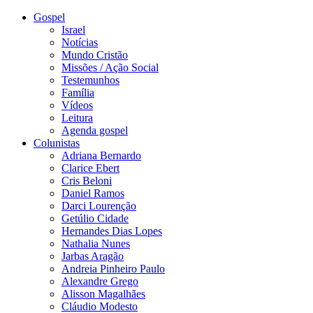
Gospel
Israel
Notícias
Mundo Cristão
Missões / Ação Social
Testemunhos
Família
Vídeos
Leitura
Agenda gospel
Colunistas
Adriana Bernardo
Clarice Ebert
Cris Beloni
Daniel Ramos
Darci Lourenção
Getúlio Cidade
Hernandes Dias Lopes
Nathalia Nunes
Jarbas Aragão
Andreia Pinheiro Paulo
Alexandre Grego
Alisson Magalhães
Cláudio Modesto