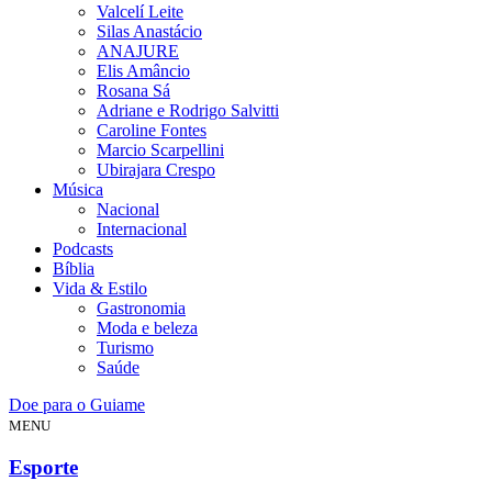
Valcelí Leite
Silas Anastácio
ANAJURE
Elis Amâncio
Rosana Sá
Adriane e Rodrigo Salvitti
Caroline Fontes
Marcio Scarpellini
Ubirajara Crespo
Música
Nacional
Internacional
Podcasts
Bíblia
Vida & Estilo
Gastronomia
Moda e beleza
Turismo
Saúde
Doe para o Guiame
MENU
Esporte