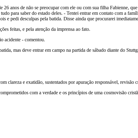
de 26 anos de não se preocupar com ele ou com sua filha Fabienne, que
 tudo para saber do estado deles. - Tentei entrar em contato com a famíli
is e pedi desculpas pela batida. Disse ainda que procurarei imediatam
ões feitas, e pela atenção da imprensa ao fato.
io acidente - comentou.
 batida, mas deve entrar em campo na partida de sábado diante do Stut
 clareza e exatidão, sustentados por apuração responsável, revisão cri
comprometidos com a verdade e os princípios de uma cosmovisão cristã