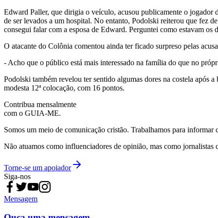
Edward Paller, que dirigia o veículo, acusou publicamente o jogador 
de ser levados a um hospital. No entanto, Podolski reiterou que fez de
consegui falar com a esposa de Edward. Perguntei como estavam os do
O atacante do Colônia comentou ainda ter ficado surpreso pelas acusaç
- Acho que o público está mais interessado na família do que no própr
Podolski também revelou ter sentido algumas dores na costela após a
modesta 12ª colocação, com 16 pontos.
Contribua mensalmente
com o GUIA-ME.
Somos um meio de comunicação cristão. Trabalhamos para informar com
Não atuamos como influenciadores de opinião, mas como jornalistas 
Torne-se um apoiador
Siga-nos
Mensagem
Ouça uma mensagem