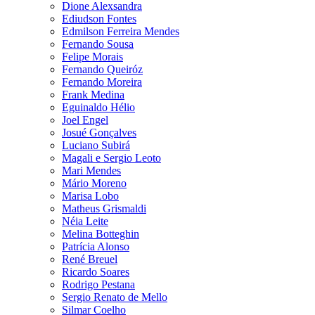
Dione Alexsandra
Ediudson Fontes
Edmilson Ferreira Mendes
Fernando Sousa
Felipe Morais
Fernando Queiróz
Fernando Moreira
Frank Medina
Eguinaldo Hélio
Joel Engel
Josué Gonçalves
Luciano Subirá
Magali e Sergio Leoto
Mari Mendes
Mário Moreno
Marisa Lobo
Matheus Grismaldi
Néia Leite
Melina Botteghin
Patrícia Alonso
René Breuel
Ricardo Soares
Rodrigo Pestana
Sergio Renato de Mello
Silmar Coelho