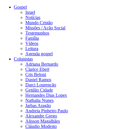
Gospel
Israel
Notícias
Mundo Cristão
Missões / Ação Social
Testemunhos
Família
Vídeos
Leitura
Agenda gospel
Colunistas
Adriana Bernardo
Clarice Ebert
Cris Beloni
Daniel Ramos
Darci Lourenção
Getúlio Cidade
Hernandes Dias Lopes
Nathalia Nunes
Jarbas Aragão
Andreia Pinheiro Paulo
Alexandre Grego
Alisson Magalhães
Cláudio Modesto