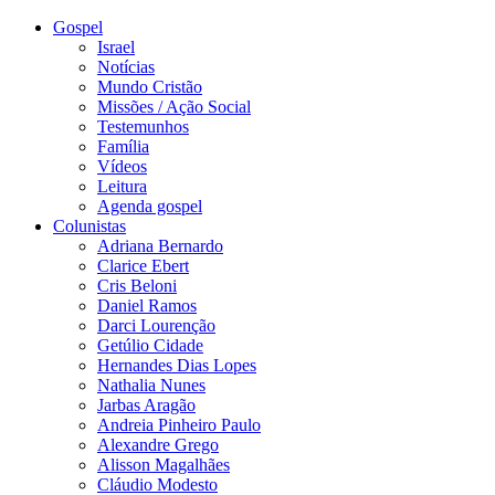
Gospel
Israel
Notícias
Mundo Cristão
Missões / Ação Social
Testemunhos
Família
Vídeos
Leitura
Agenda gospel
Colunistas
Adriana Bernardo
Clarice Ebert
Cris Beloni
Daniel Ramos
Darci Lourenção
Getúlio Cidade
Hernandes Dias Lopes
Nathalia Nunes
Jarbas Aragão
Andreia Pinheiro Paulo
Alexandre Grego
Alisson Magalhães
Cláudio Modesto