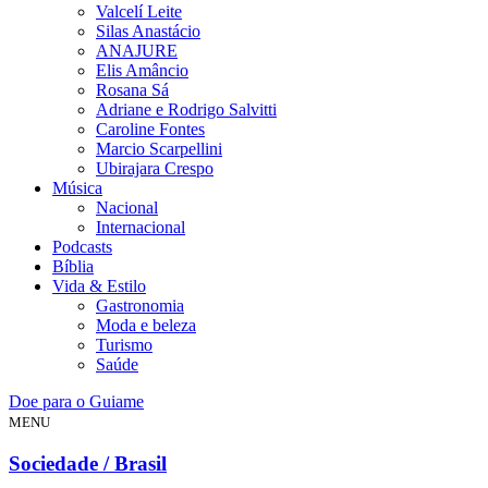
Valcelí Leite
Silas Anastácio
ANAJURE
Elis Amâncio
Rosana Sá
Adriane e Rodrigo Salvitti
Caroline Fontes
Marcio Scarpellini
Ubirajara Crespo
Música
Nacional
Internacional
Podcasts
Bíblia
Vida & Estilo
Gastronomia
Moda e beleza
Turismo
Saúde
Doe para o Guiame
MENU
Sociedade / Brasil