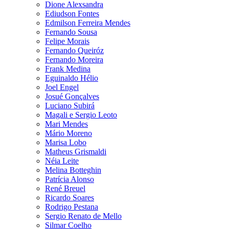
Dione Alexsandra
Ediudson Fontes
Edmilson Ferreira Mendes
Fernando Sousa
Felipe Morais
Fernando Queiróz
Fernando Moreira
Frank Medina
Eguinaldo Hélio
Joel Engel
Josué Gonçalves
Luciano Subirá
Magali e Sergio Leoto
Mari Mendes
Mário Moreno
Marisa Lobo
Matheus Grismaldi
Néia Leite
Melina Botteghin
Patrícia Alonso
René Breuel
Ricardo Soares
Rodrigo Pestana
Sergio Renato de Mello
Silmar Coelho