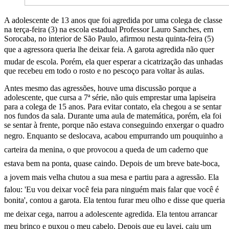
A adolescente de 13 anos que foi agredida por uma colega de classe
na terça-feira (3) na escola estadual Professor Lauro Sanches, em
Sorocaba, no interior de São Paulo, afirmou nesta quinta-feira (5)
que a agressora queria lhe deixar feia. A garota agredida não quer
mudar de escola. Porém, ela quer esperar a cicatrização das unhadas
que recebeu em todo o rosto e no pescoço para voltar às aulas.
Antes mesmo das agressões, houve uma discussão porque a
adolescente, que cursa a 7ª série, não quis emprestar uma lapiseira
para a colega de 15 anos. Para evitar contato, ela chegou a se sentar
nos fundos da sala. Durante uma aula de matemática, porém, ela foi
se sentar à frente, porque não estava conseguindo enxergar o quadro
negro. Enquanto se deslocava, acabou empurrando um pouquinho a
carteira da menina, o que provocou a queda de um caderno que
estava bem na ponta, quase caindo. Depois de um breve bate-boca,
a jovem mais velha chutou a sua mesa e partiu para a agressão. Ela
falou: 'Eu vou deixar você feia para ninguém mais falar que você é
bonita', contou a garota. Ela tentou furar meu olho e disse que queria
me deixar cega, narrou a adolescente agredida. Ela tentou arrancar
meu brinco e puxou o meu cabelo. Depois que eu lavei, caiu um