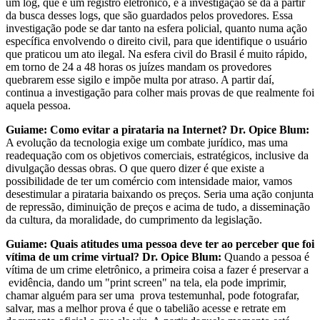
um log, que é um registro eletrônico, e a investigação se dá a partir
da busca desses logs, que são guardados pelos provedores. Essa
investigação pode se dar tanto na esfera policial, quanto numa ação
específica envolvendo o direito civil, para que identifique o usuário
que praticou um ato ilegal. Na esfera civil do Brasil é muito rápido,
em torno de 24 a 48 horas os juízes mandam os provedores
quebrarem esse sigilo e impõe multa por atraso. A partir daí,
continua a investigação para colher mais provas de que realmente foi
aquela pessoa.
Guiame: Como evitar a pirataria na Internet?
Dr. Opice Blum:
A evolução da tecnologia exige um combate jurídico, mas uma
readequação com os objetivos comerciais, estratégicos, inclusive da
divulgação dessas obras. O que quero dizer é que existe a
possibilidade de ter um comércio com intensidade maior, vamos
desestimular a pirataria baixando os preços. Seria uma ação conjunta
de repressão, diminuição de preços e acima de tudo, a disseminação
da cultura, da moralidade, do cumprimento da legislação.
Guiame: Quais atitudes uma pessoa deve ter ao perceber que foi
vítima de um crime virtual?
Dr. Opice Blum:
Quando a pessoa é
vítima de um crime eletrônico, a primeira coisa a fazer é preservar a
evidência, dando um "print screen" na tela, ela pode imprimir,
chamar alguém para ser uma prova testemunhal, pode fotografar,
salvar, mas a melhor prova é que o tabelião acesse e retrate em