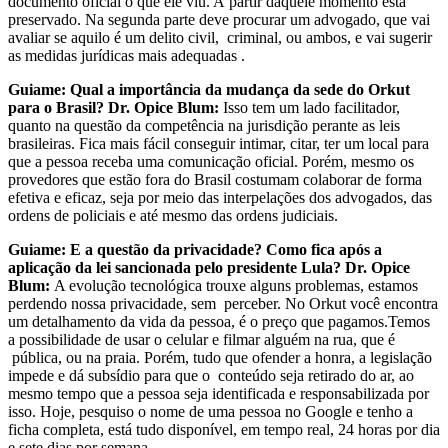
documento oficial o que ele viu. A partir daquele momento está
preservado. Na segunda parte deve procurar um advogado, que vai
avaliar se aquilo é um delito civil, criminal, ou ambos, e vai sugerir
as medidas jurídicas mais adequadas .
Guiame: Qual a importância da mudança da sede do Orkut
para o Brasil?
Dr. Opice Blum:
Isso tem um lado facilitador,
quanto na questão da competência na jurisdição perante as leis
brasileiras. Fica mais fácil conseguir intimar, citar, ter um local para
que a pessoa receba uma comunicação oficial. Porém, mesmo os
provedores que estão fora do Brasil costumam colaborar de forma
efetiva e eficaz, seja por meio das interpelações dos advogados, das
ordens de policiais e até mesmo das ordens judiciais.
Guiame: E a questão da privacidade? Como fica após a
aplicação da lei sancionada pelo presidente Lula?
Dr. Opice
Blum:
A evolução tecnológica trouxe alguns problemas, estamos
perdendo nossa privacidade, sem perceber. No Orkut você encontra
um detalhamento da vida da pessoa, é o preço que pagamos.Temos
a possibilidade de usar o celular e filmar alguém na rua, que é
pública, ou na praia. Porém, tudo que ofender a honra, a legislação
impede e dá subsídio para que o conteúdo seja retirado do ar, ao
mesmo tempo que a pessoa seja identificada e responsabilizada por
isso. Hoje, pesquiso o nome de uma pessoa no Google e tenho a
ficha completa, está tudo disponível, em tempo real, 24 horas por dia
e sete dias por semana.