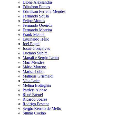
Dione Alexsandra
Ediudson Fontes
Edmilson Ferreira Mendes
Fernando Sousa
Felipe Morais
Fernando Queiróz
Fernando Moreira
Frank Medina
Eguinaldo Hélio
Joel Engel
Josué Gonçalves
Luciano Subirá
Magali e Sergio Leoto
Mari Mendes
Mário Moreno
Marisa Lobo
Matheus Grismaldi
Néia Leite
Melina Botteghin
Patrícia Alonso
René Breuel
Ricardo Soares
Rodrigo Pestana
Sergio Renato de Mello
Silmar Coelho