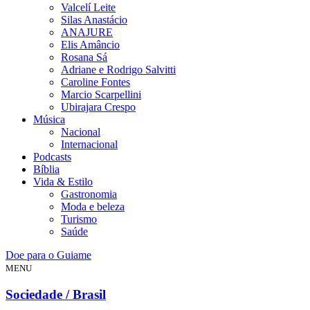
Valcelí Leite
Silas Anastácio
ANAJURE
Elis Amâncio
Rosana Sá
Adriane e Rodrigo Salvitti
Caroline Fontes
Marcio Scarpellini
Ubirajara Crespo
Música
Nacional
Internacional
Podcasts
Bíblia
Vida & Estilo
Gastronomia
Moda e beleza
Turismo
Saúde
Doe para o Guiame
MENU
Sociedade / Brasil