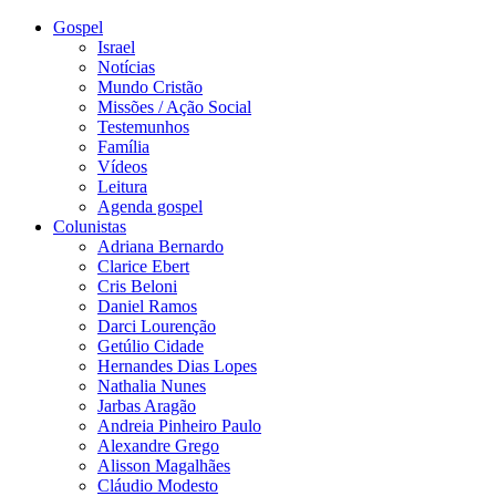
Gospel
Israel
Notícias
Mundo Cristão
Missões / Ação Social
Testemunhos
Família
Vídeos
Leitura
Agenda gospel
Colunistas
Adriana Bernardo
Clarice Ebert
Cris Beloni
Daniel Ramos
Darci Lourenção
Getúlio Cidade
Hernandes Dias Lopes
Nathalia Nunes
Jarbas Aragão
Andreia Pinheiro Paulo
Alexandre Grego
Alisson Magalhães
Cláudio Modesto