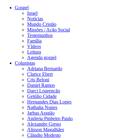
Gospel
Israel
Notícias
Mundo Cristão
Missões / Ação Social
Testemunhos
Família
Vídeos
Leitura
Agenda gospel
Colunistas
Adriana Bernardo
Clarice Ebert
Cris Beloni
Daniel Ramos
Darci Lourenção
Getúlio Cidade
Hernandes Dias Lopes
Nathalia Nunes
Jarbas Aragão
Andreia Pinheiro Paulo
Alexandre Grego
Alisson Magalhães
Cláudio Modesto