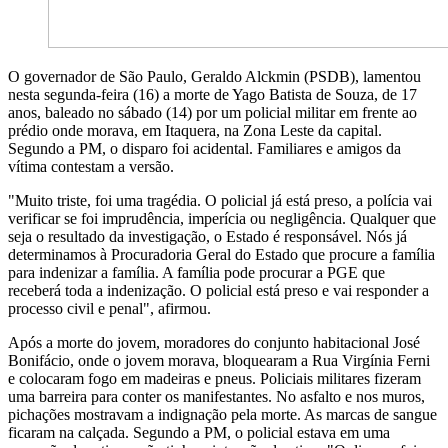
O governador de São Paulo, Geraldo Alckmin (PSDB), lamentou
nesta segunda-feira (16) a morte de Yago Batista de Souza, de 17
anos, baleado no sábado (14) por um policial militar em frente ao
prédio onde morava, em Itaquera, na Zona Leste da capital.
Segundo a PM, o disparo foi acidental. Familiares e amigos da
vítima contestam a versão.
"Muito triste, foi uma tragédia. O policial já está preso, a polícia vai
verificar se foi imprudência, imperícia ou negligência. Qualquer que
seja o resultado da investigação, o Estado é responsável. Nós já
determinamos à Procuradoria Geral do Estado que procure a família
para indenizar a família. A família pode procurar a PGE que
receberá toda a indenização. O policial está preso e vai responder a
processo civil e penal", afirmou.
Após a morte do jovem, moradores do conjunto habitacional José
Bonifácio, onde o jovem morava, bloquearam a Rua Virgínia Ferni
e colocaram fogo em madeiras e pneus. Policiais militares fizeram
uma barreira para conter os manifestantes. No asfalto e nos muros,
pichações mostravam a indignação pela morte. As marcas de sangue
ficaram na calçada. Segundo a PM, o policial estava em uma