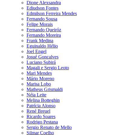
Dione Alexsandra
Ediudson Fontes
Edmilson Ferreira Mendes
Fernando Sousa
Felipe Morais
Fernando Queiróz
Fernando Moreira
Frank Medina
Eguinaldo Hélio
Joel Engel
Josué Gonçalves
Luciano Subirá
Magali e Sergio Leoto
Mari Mendes
Mário Moreno
Marisa Lobo
Matheus Grismaldi
Néia Leite
Melina Botteghin
Patrícia Alonso
René Breuel
Ricardo Soares
Rodrigo Pestana
Sergio Renato de Mello
Silmar Coelho