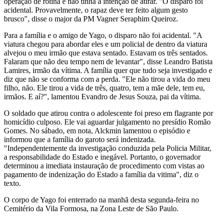
operação de rotina e não tinha a intenção de atirar. "O disparo foi
acidental. Provavelmente, o rapaz deve ter feito algum gesto
brusco", disse o major da PM Vagner Seraphim Queiroz.
Para a família e o amigo de Yago, o disparo não foi acidental. "A
viatura chegou para abordar eles e um policial de dentro da viatura
alvejou o meu irmão que estava sentado. Estavam os três sentados.
Falaram que não deu tempo nem de levantar", disse Leandro Batista
Lamires, irmão da vítima. A família quer que tudo seja investigado e
diz que não se conforma com a perda. "Ele não tirou a vida do meu
filho, não. Ele tirou a vida de três, quatro, tem a mãe dele, tem eu,
irmãos. E aí?", lamentou Evandro de Jesus Souza, pai da vítima.
O soldado que atirou contra o adolescente foi preso em flagrante por
homicídio culposo. Ele vai aguardar julgamento no presídio Romão
Gomes. No sábado, em nota, Alckmin lamentou o episódio e
informou que a família do garoto será indenizada.
"Independentemente da investigação conduzida pela Policia Militar,
a responsabilidade do Estado e inegável. Portanto, o governador
determinou a imediata instauração de procedimento com vistas ao
pagamento de indenização do Estado a família da vitima", diz o
texto.
O corpo de Yago foi enterrado na manhã desta segunda-feira no
Cemitério da Vila Formosa, na Zona Leste de São Paulo.