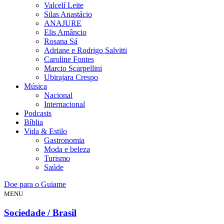
Valcelí Leite
Silas Anastácio
ANAJURE
Elis Amâncio
Rosana Sá
Adriane e Rodrigo Salvitti
Caroline Fontes
Marcio Scarpellini
Ubirajara Crespo
Música
Nacional
Internacional
Podcasts
Bíblia
Vida & Estilo
Gastronomia
Moda e beleza
Turismo
Saúde
Doe para o Guiame
MENU
Sociedade / Brasil