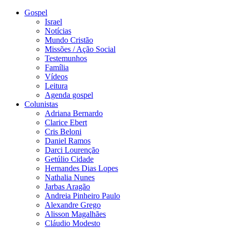
Gospel
Israel
Notícias
Mundo Cristão
Missões / Ação Social
Testemunhos
Família
Vídeos
Leitura
Agenda gospel
Colunistas
Adriana Bernardo
Clarice Ebert
Cris Beloni
Daniel Ramos
Darci Lourenção
Getúlio Cidade
Hernandes Dias Lopes
Nathalia Nunes
Jarbas Aragão
Andreia Pinheiro Paulo
Alexandre Grego
Alisson Magalhães
Cláudio Modesto