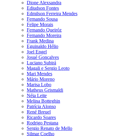
Dione Alexsandra
Ediudson Fontes
Edmilson Ferreira Mendes
Fernando Sousa
Felipe Morais
Fernando Queiróz
Fernando Moreira
Frank Medina
Eguinaldo Hélio
Joel Engel
Josué Gonçalves
Luciano Subirá
Magali e Sergio Leoto
Mari Mendes
Mário Moreno
Marisa Lobo
Matheus Grismaldi
Néia Leite
Melina Botteghin
Patrícia Alonso
René Breuel
Ricardo Soares
Rodrigo Pestana
Sergio Renato de Mello
Silmar Coelho