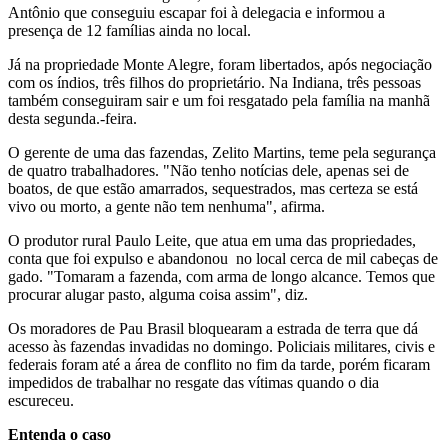
Antônio que conseguiu escapar foi à delegacia e informou a
presença de 12 famílias ainda no local.
Já na propriedade Monte Alegre, foram libertados, após negociação
com os índios, três filhos do proprietário. Na Indiana, três pessoas
também conseguiram sair e um foi resgatado pela família na manhã
desta segunda.-feira.
O gerente de uma das fazendas, Zelito Martins, teme pela segurança
de quatro trabalhadores. "Não tenho notícias dele, apenas sei de
boatos, de que estão amarrados, sequestrados, mas certeza se está
vivo ou morto, a gente não tem nenhuma", afirma.
O produtor rural Paulo Leite, que atua em uma das propriedades,
conta que foi expulso e abandonou no local cerca de mil cabeças de
gado. "Tomaram a fazenda, com arma de longo alcance. Temos que
procurar alugar pasto, alguma coisa assim", diz.
Os moradores de Pau Brasil bloquearam a estrada de terra que dá
acesso às fazendas invadidas no domingo. Policiais militares, civis e
federais foram até a área de conflito no fim da tarde, porém ficaram
impedidos de trabalhar no resgate das vítimas quando o dia
escureceu.
Entenda o caso