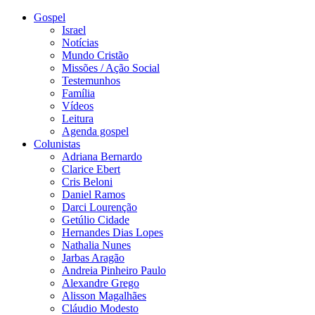
Gospel
Israel
Notícias
Mundo Cristão
Missões / Ação Social
Testemunhos
Família
Vídeos
Leitura
Agenda gospel
Colunistas
Adriana Bernardo
Clarice Ebert
Cris Beloni
Daniel Ramos
Darci Lourenção
Getúlio Cidade
Hernandes Dias Lopes
Nathalia Nunes
Jarbas Aragão
Andreia Pinheiro Paulo
Alexandre Grego
Alisson Magalhães
Cláudio Modesto