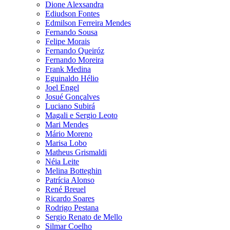
Dione Alexsandra
Ediudson Fontes
Edmilson Ferreira Mendes
Fernando Sousa
Felipe Morais
Fernando Queiróz
Fernando Moreira
Frank Medina
Eguinaldo Hélio
Joel Engel
Josué Gonçalves
Luciano Subirá
Magali e Sergio Leoto
Mari Mendes
Mário Moreno
Marisa Lobo
Matheus Grismaldi
Néia Leite
Melina Botteghin
Patrícia Alonso
René Breuel
Ricardo Soares
Rodrigo Pestana
Sergio Renato de Mello
Silmar Coelho