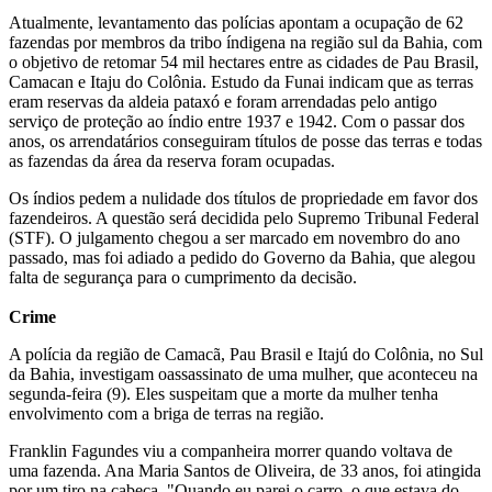
Atualmente, levantamento das polícias apontam a ocupação de 62
fazendas por membros da tribo índigena na região sul da Bahia, com
o objetivo de retomar 54 mil hectares entre as cidades de Pau Brasil,
Camacan e Itaju do Colônia. Estudo da Funai indicam que as terras
eram reservas da aldeia pataxó e foram arrendadas pelo antigo
serviço de proteção ao índio entre 1937 e 1942. Com o passar dos
anos, os arrendatários conseguiram títulos de posse das terras e todas
as fazendas da área da reserva foram ocupadas.
Os índios pedem a nulidade dos títulos de propriedade em favor dos
fazendeiros. A questão será decidida pelo Supremo Tribunal Federal
(STF). O julgamento chegou a ser marcado em novembro do ano
passado, mas foi adiado a pedido do Governo da Bahia, que alegou
falta de segurança para o cumprimento da decisão.
Crime
A polícia da região de Camacã, Pau Brasil e Itajú do Colônia, no Sul
da Bahia, investigam oassassinato de uma mulher, que aconteceu na
segunda-feira (9). Eles suspeitam que a morte da mulher tenha
envolvimento com a briga de terras na região.
Franklin Fagundes viu a companheira morrer quando voltava de
uma fazenda. Ana Maria Santos de Oliveira, de 33 anos, foi atingida
por um tiro na cabeça. "Quando eu parei o carro, o que estava do