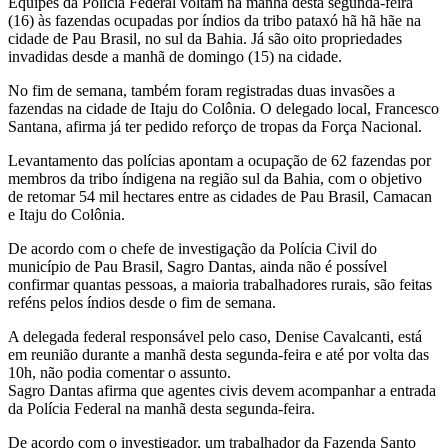
Equipes da Polícia Federal voltam na manhã desta segunda-feira
(16) às fazendas ocupadas por índios da tribo pataxó hã hã hãe na
cidade de Pau Brasil, no sul da Bahia. Já são oito propriedades
invadidas desde a manhã de domingo (15) na cidade.
No fim de semana, também foram registradas duas invasões a
fazendas na cidade de Itaju do Colônia. O delegado local, Francesco
Santana, afirma já ter pedido reforço de tropas da Força Nacional.
Levantamento das polícias apontam a ocupação de 62 fazendas por
membros da tribo índigena na região sul da Bahia, com o objetivo
de retomar 54 mil hectares entre as cidades de Pau Brasil, Camacan
e Itaju do Colônia.
De acordo com o chefe de investigação da Polícia Civil do
município de Pau Brasil, Sagro Dantas, ainda não é possível
confirmar quantas pessoas, a maioria trabalhadores rurais, são feitas
reféns pelos índios desde o fim de semana.
A delegada federal responsável pelo caso, Denise Cavalcanti, está
em reunião durante a manhã desta segunda-feira e até por volta das
10h, não podia comentar o assunto.
Sagro Dantas afirma que agentes civis devem acompanhar a entrada
da Polícia Federal na manhã desta segunda-feira.
De acordo com o investigador, um trabalhador da Fazenda Santo