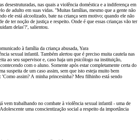
s desestruturadas, nas quais a violência doméstica e a indiferença em
elo de adulto em suas vidas. ''Muitas famílias, mesmo que a gente não
uando ele está alcoolizado, bate na criança sem motivo; quando ele não
e de ter noção de justiça e respeito. Onde é que essas crianças vão ter
idam delas'?', salientou.
comunicado à família da criança abusada, Yara
ência sexual infantil. Também alertou que é preciso muita cautela nas
ta ao seu supervisor e, caso haja um psicólogo na instituição,
á acontecendo com o aluno. Somente após estar completamente certa do
 uma suspeita de um caso assim, sem que isto esteja muito bem
a: 'Como assim? A minha princesinha? Meu filhinho está sendo
 já vem trabalhando no combate à violência sexual infantil - uma de
 Adolescente uma conscientização social a respeito da importância