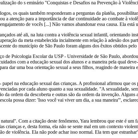
ealização do s eminário ''Conquistas e Desafios na Prevenção à Violênci
icólogos, os quais também responderam a perguntas da platéia, possibili
 a atenção para a importância de dar continuidade ao combate à violênci
ngajamento de vocês [...] Não vamos abandonar essa causa. Ela está um
nçados até ali, na luta contra a violência sexual infantil, orientando i
uperação da meta estabelecida incialmente em relação à adesão dos part
scente do município de São Paulo foram alguns dos êxitos obtidos pelo 
iço de Psicologia Escolar da USP - Universidade de São Paulo, abordou
 -, cuidados com a educação sexual dos alunos e a maneira pela qual dev
te para dar uma boa orientação sexual a seus filhos, reagindo de manei
 papel na educação sexual das crianças. A profissional afirmou que os
vivenciadas por cada aluno quanto a sua sexualidade. ''A sexualidade, se
ão da ordem da descoberta e outras são da ordem da invenção. Alguns 
ola possa dizer: 'Isso você vai viver um dia, a sua maneira''', esclare
natural''. Com a citação deste fenômeno, Yara lembrou que este é um fat
 das crianças e, desta forma, ela não se sente mal em um contexto violent
 de violência. Ela não pode achar isso normal. Ela tem que estranhar'',