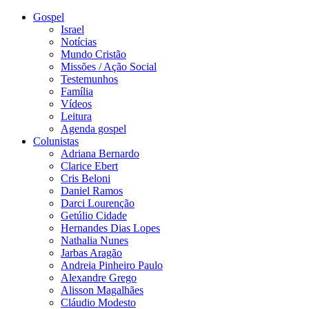
Gospel
Israel
Notícias
Mundo Cristão
Missões / Ação Social
Testemunhos
Família
Vídeos
Leitura
Agenda gospel
Colunistas
Adriana Bernardo
Clarice Ebert
Cris Beloni
Daniel Ramos
Darci Lourenção
Getúlio Cidade
Hernandes Dias Lopes
Nathalia Nunes
Jarbas Aragão
Andreia Pinheiro Paulo
Alexandre Grego
Alisson Magalhães
Cláudio Modesto