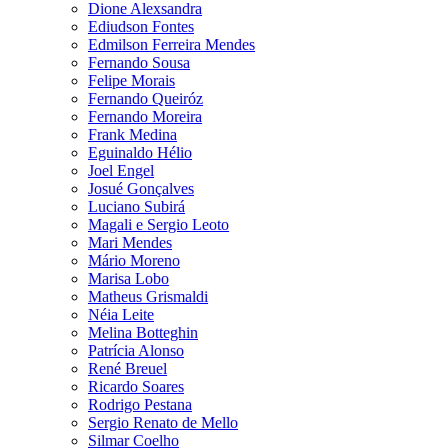
Dione Alexsandra
Ediudson Fontes
Edmilson Ferreira Mendes
Fernando Sousa
Felipe Morais
Fernando Queiróz
Fernando Moreira
Frank Medina
Eguinaldo Hélio
Joel Engel
Josué Gonçalves
Luciano Subirá
Magali e Sergio Leoto
Mari Mendes
Mário Moreno
Marisa Lobo
Matheus Grismaldi
Néia Leite
Melina Botteghin
Patrícia Alonso
René Breuel
Ricardo Soares
Rodrigo Pestana
Sergio Renato de Mello
Silmar Coelho