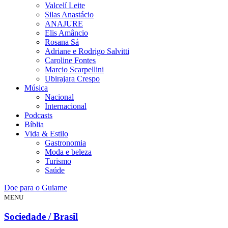
Valcelí Leite
Silas Anastácio
ANAJURE
Elis Amâncio
Rosana Sá
Adriane e Rodrigo Salvitti
Caroline Fontes
Marcio Scarpellini
Ubirajara Crespo
Música
Nacional
Internacional
Podcasts
Bíblia
Vida & Estilo
Gastronomia
Moda e beleza
Turismo
Saúde
Doe para o Guiame
MENU
Sociedade / Brasil