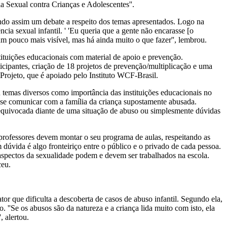
a Sexual contra Crianças e Adolescentes''.
tando assim um debate a respeito dos temas apresentados. Logo na
a sexual infantil. ' 'Eu queria que a gente não encarasse [o
 pouco mais visível, mas há ainda muito o que fazer'', lembrou.
nstituições educacionais com material de apoio e prevenção.
icipantes, criação de 18 projetos de prevenção/multiplicação e uma
Projeto, que é apoiado pelo Instituto WCF-Brasil.
 temas diversos como importância das instituições educacionais no
e-se comunicar com a família da criança supostamente abusada.
ra equivocada diante de uma situação de abuso ou simplesmente dúvidas
 professores devem montar o seu programa de aulas, respeitando as
m dúvida é algo fronteiriço entre o público e o privado de cada pessoa.
aspectos da sexualidade podem e devem ser trabalhados na escola.
ceu.
or que dificulta a descoberta de casos de abuso infantil. Segundo ela,
o. ''Se os abusos são da natureza e a criança lida muito com isto, ela
 alertou.