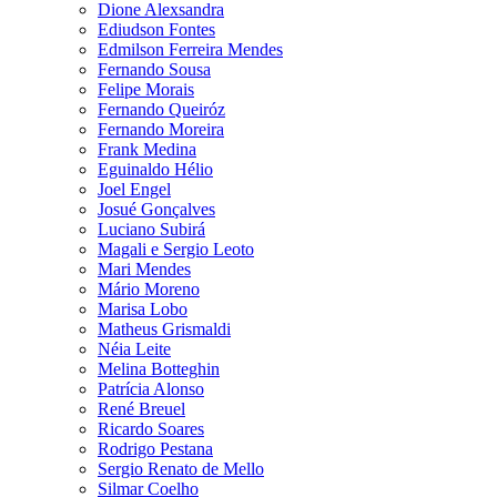
Dione Alexsandra
Ediudson Fontes
Edmilson Ferreira Mendes
Fernando Sousa
Felipe Morais
Fernando Queiróz
Fernando Moreira
Frank Medina
Eguinaldo Hélio
Joel Engel
Josué Gonçalves
Luciano Subirá
Magali e Sergio Leoto
Mari Mendes
Mário Moreno
Marisa Lobo
Matheus Grismaldi
Néia Leite
Melina Botteghin
Patrícia Alonso
René Breuel
Ricardo Soares
Rodrigo Pestana
Sergio Renato de Mello
Silmar Coelho