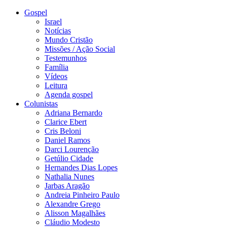
Gospel
Israel
Notícias
Mundo Cristão
Missões / Ação Social
Testemunhos
Família
Vídeos
Leitura
Agenda gospel
Colunistas
Adriana Bernardo
Clarice Ebert
Cris Beloni
Daniel Ramos
Darci Lourenção
Getúlio Cidade
Hernandes Dias Lopes
Nathalia Nunes
Jarbas Aragão
Andreia Pinheiro Paulo
Alexandre Grego
Alisson Magalhães
Cláudio Modesto