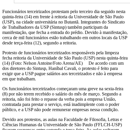
Funcionários terceirizados protestam pelo terceiro dia seguido nesta
quinta-feira (14) em frente à reitoria da Universidade de São Paulo
(USP), na cidade universitária no Butantã. Integrantes do Sindicato
de Trabalhadores da USP (Sintusp) também participam da
manifestação, que fecha a entrada do prédio. Devido à manifestação,
cerca de mil funcionários estão trabalhando em outros locais da USP
desde terça-feira (12), segundo a reitoria.
Protesto de funcionários terceirizados responsáveis pela limpeza
fecha reitoria da Universidade de São Paulo (USP) nesta quinta-feira
(14) (Foto: Nelson Antoine/Foto Arena/AE) De acordo com um
dos diretores do Sintusp, Haníbal Cavali, o protesto é feito para
exigir que a USP pague salários aos terceirizados e não à empresa
em que trabalham.
Os funcionários terceirizados começaram uma greve na sexta-feira
(8) por não terem recebido o salário do mês de março. Segundo a
reitoria, não foi feito o repasse da verba pois a empresa União,
contratada para prestar o serviço, está inadimplente com o poder
público, e a USP não pode remunerar empresas nessa condição.
Devido aos protestos, as aulas na Faculdade de Filosofia, Letras e
Ciências Humanas da Universidade de São Paulo (FFLCH-USP)
ficaram suspensas entre segunda e terça-feira. As aulas voltaram