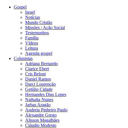
Gospel
Israel
Notícias
Mundo Cristão
Missões / Ação Social
Testemunhos
Família
Vídeos
Leitura
Agenda gospel
Colunistas
Adriana Bernardo
Clarice Ebert
Cris Beloni
Daniel Ramos
Darci Lourenção
Getúlio Cidade
Hernandes Dias Lopes
Nathalia Nunes
Jarbas Aragão
Andreia Pinheiro Paulo
Alexandre Grego
Alisson Magalhães
Cláudio Modesto