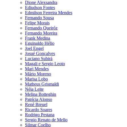
Dione Alexsandra
Ediudson Fontes
Edmilson Ferreira Mendes
Fernando Sousa
Felipe Morais
Fernando Queiróz
Fernando Moreira
Frank Medina
Eguinaldo Hélio
Joel Engel
Josué Gonçalves
Luciano Subirá
Magali e Sergio Leoto
Mari Mendes
Mário Moreno
Marisa Lobo
Matheus Grismaldi
Néia Leite
Melina Botteghin
Patrícia Alonso
René Breuel
Ricardo Soares
Rodrigo Pestana
Sergio Renato de Mello
Silmar Coelho