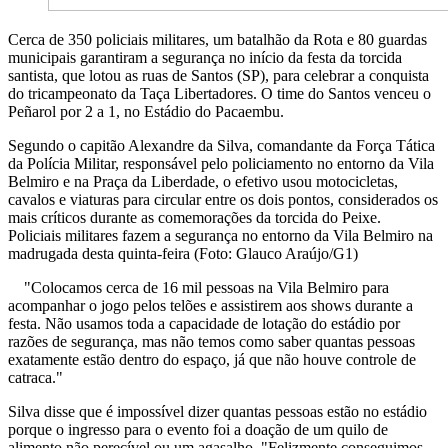
Cerca de 350 policiais militares, um batalhão da Rota e 80 guardas
municipais garantiram a segurança no início da festa da torcida
santista, que lotou as ruas de Santos (SP), para celebrar a conquista
do tricampeonato da Taça Libertadores. O time do Santos venceu o
Peñarol por 2 a 1, no Estádio do Pacaembu.
Segundo o capitão Alexandre da Silva, comandante da Força Tática
da Polícia Militar, responsável pelo policiamento no entorno da Vila
Belmiro e na Praça da Liberdade, o efetivo usou motocicletas,
cavalos e viaturas para circular entre os dois pontos, considerados os
mais críticos durante as comemorações da torcida do Peixe.
Policiais militares fazem a segurança no entorno da Vila Belmiro na
madrugada desta quinta-feira (Foto: Glauco Araújo/G1)
"Colocamos cerca de 16 mil pessoas na Vila Belmiro para
acompanhar o jogo pelos telões e assistirem aos shows durante a
festa. Não usamos toda a capacidade de lotação do estádio por
razões de segurança, mas não temos como saber quantas pessoas
exatamente estão dentro do espaço, já que não houve controle de
catraca."
Silva disse que é impossível dizer quantas pessoas estão no estádio
porque o ingresso para o evento foi a doação de um quilo de
alimento não perecível ou um agasalho. "Felizmente conseguimos