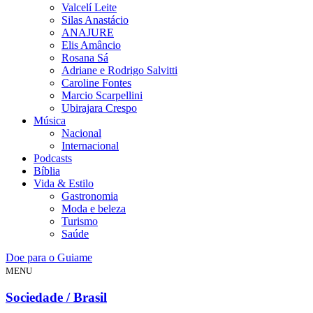
Valcelí Leite
Silas Anastácio
ANAJURE
Elis Amâncio
Rosana Sá
Adriane e Rodrigo Salvitti
Caroline Fontes
Marcio Scarpellini
Ubirajara Crespo
Música
Nacional
Internacional
Podcasts
Bíblia
Vida & Estilo
Gastronomia
Moda e beleza
Turismo
Saúde
Doe para o Guiame
MENU
Sociedade / Brasil