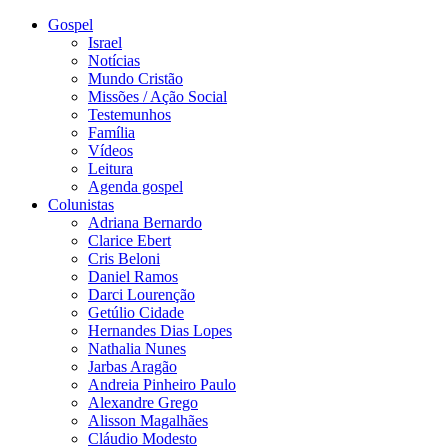
Gospel
Israel
Notícias
Mundo Cristão
Missões / Ação Social
Testemunhos
Família
Vídeos
Leitura
Agenda gospel
Colunistas
Adriana Bernardo
Clarice Ebert
Cris Beloni
Daniel Ramos
Darci Lourenção
Getúlio Cidade
Hernandes Dias Lopes
Nathalia Nunes
Jarbas Aragão
Andreia Pinheiro Paulo
Alexandre Grego
Alisson Magalhães
Cláudio Modesto