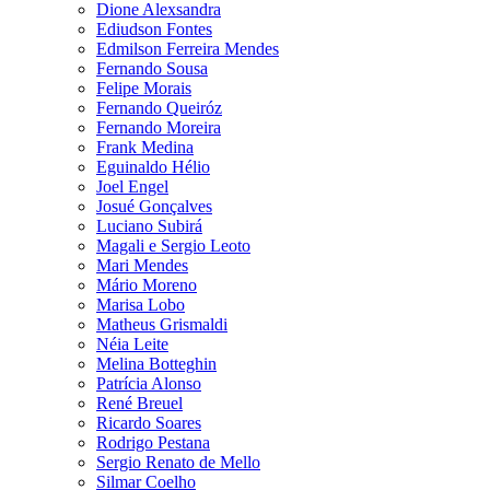
Dione Alexsandra
Ediudson Fontes
Edmilson Ferreira Mendes
Fernando Sousa
Felipe Morais
Fernando Queiróz
Fernando Moreira
Frank Medina
Eguinaldo Hélio
Joel Engel
Josué Gonçalves
Luciano Subirá
Magali e Sergio Leoto
Mari Mendes
Mário Moreno
Marisa Lobo
Matheus Grismaldi
Néia Leite
Melina Botteghin
Patrícia Alonso
René Breuel
Ricardo Soares
Rodrigo Pestana
Sergio Renato de Mello
Silmar Coelho