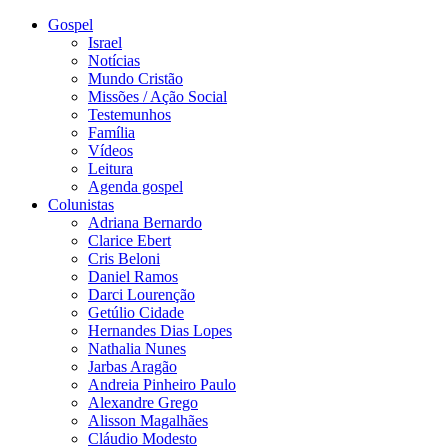
Gospel
Israel
Notícias
Mundo Cristão
Missões / Ação Social
Testemunhos
Família
Vídeos
Leitura
Agenda gospel
Colunistas
Adriana Bernardo
Clarice Ebert
Cris Beloni
Daniel Ramos
Darci Lourenção
Getúlio Cidade
Hernandes Dias Lopes
Nathalia Nunes
Jarbas Aragão
Andreia Pinheiro Paulo
Alexandre Grego
Alisson Magalhães
Cláudio Modesto