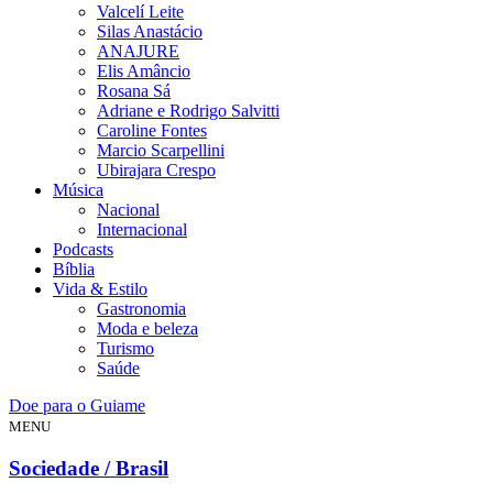
Valcelí Leite
Silas Anastácio
ANAJURE
Elis Amâncio
Rosana Sá
Adriane e Rodrigo Salvitti
Caroline Fontes
Marcio Scarpellini
Ubirajara Crespo
Música
Nacional
Internacional
Podcasts
Bíblia
Vida & Estilo
Gastronomia
Moda e beleza
Turismo
Saúde
Doe para o Guiame
MENU
Sociedade / Brasil