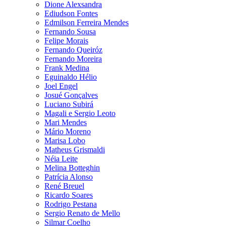
Dione Alexsandra
Ediudson Fontes
Edmilson Ferreira Mendes
Fernando Sousa
Felipe Morais
Fernando Queiróz
Fernando Moreira
Frank Medina
Eguinaldo Hélio
Joel Engel
Josué Gonçalves
Luciano Subirá
Magali e Sergio Leoto
Mari Mendes
Mário Moreno
Marisa Lobo
Matheus Grismaldi
Néia Leite
Melina Botteghin
Patrícia Alonso
René Breuel
Ricardo Soares
Rodrigo Pestana
Sergio Renato de Mello
Silmar Coelho