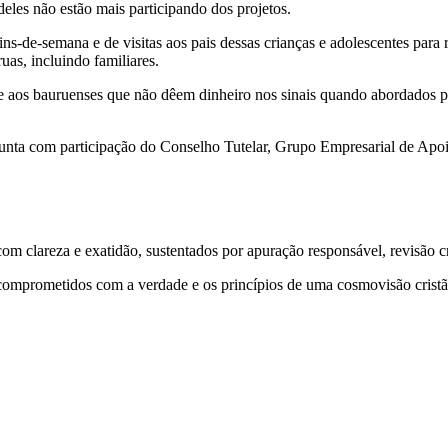
deles não estão mais participando dos projetos.
 fins-de-semana e de visitas aos pais dessas crianças e adolescentes pa
uas, incluindo familiares.
 pede aos bauruenses que não dêem dinheiro nos sinais quando abordado
junta com participação do Conselho Tutelar, Grupo Empresarial de Apoio
 clareza e exatidão, sustentados por apuração responsável, revisão cri
comprometidos com a verdade e os princípios de uma cosmovisão cristã