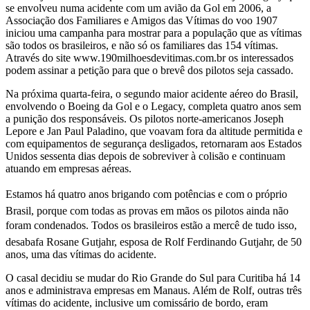
se envolveu numa acidente com um avião da Gol em 2006, a
Associação dos Familiares e Amigos das Vítimas do voo 1907
iniciou uma campanha para mostrar para a população que as vítimas
são todos os brasileiros, e não só os familiares das 154 vítimas.
Através do site www.190milhoesdevitimas.com.br os interessados
podem assinar a petição para que o brevê dos pilotos seja cassado.
Na próxima quarta-feira, o segundo maior acidente aéreo do Brasil,
envolvendo o Boeing da Gol e o Legacy, completa quatro anos sem
a punição dos responsáveis. Os pilotos norte-americanos Joseph
Lepore e Jan Paul Paladino, que voavam fora da altitude permitida e
com equipamentos de segurança desligados, retornaram aos Estados
Unidos sessenta dias depois de sobreviver à colisão e continuam
atuando em empresas aéreas.
Estamos há quatro anos brigando com potências e com o próprio
Brasil, porque com todas as provas em mãos os pilotos ainda não
foram condenados. Todos os brasileiros estão a mercê de tudo isso,
desabafa Rosane Gutjahr, esposa de Rolf Ferdinando Gutjahr, de 50
anos, uma das vítimas do acidente.
O casal decidiu se mudar do Rio Grande do Sul para Curitiba há 14
anos e administrava empresas em Manaus. Além de Rolf, outras três
vítimas do acidente, inclusive um comissário de bordo, eram