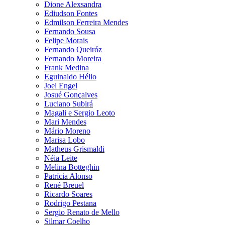
Dione Alexsandra
Ediudson Fontes
Edmilson Ferreira Mendes
Fernando Sousa
Felipe Morais
Fernando Queiróz
Fernando Moreira
Frank Medina
Eguinaldo Hélio
Joel Engel
Josué Gonçalves
Luciano Subirá
Magali e Sergio Leoto
Mari Mendes
Mário Moreno
Marisa Lobo
Matheus Grismaldi
Néia Leite
Melina Botteghin
Patrícia Alonso
René Breuel
Ricardo Soares
Rodrigo Pestana
Sergio Renato de Mello
Silmar Coelho