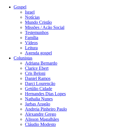
Gospel
Israel
Notícias
Mundo Cristão
Missões / Ação Social
Testemunhos
Família
Vídeos
Leitura
Agenda gospel
Colunistas
Adriana Bernardo
Clarice Ebert
Cris Beloni
Daniel Ramos
Darci Lourenção
Getúlio Cidade
Hernandes Dias Lopes
Nathalia Nunes
Jarbas Aragão
Andreia Pinheiro Paulo
Alexandre Grego
Alisson Magalhães
Cláudio Modesto