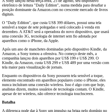
A Sony lançou nesta terça-feira, 25 de agosto, seu dispositivo
eletrônico de leitura "Daily Edition", numa medida para desafiar a
posição dominante da Amazon.com no crescente mercado de livros
digitais.
O "Daily Edition", que custa US$ 399 dólares, possui uma tela
sensível a toque de sete polegadas e será colocado à venda em
dezembro. A AT&T será a operadora do novo dispositivo, que usará
uma conexão 3G, tecnologia de internet sem fio adotada por
aparelhos como o iPhone, da Apple.
Após um ano de manchetes dominadas pelo dispositivo Kindle, da
Amazon, a Sony tomou a ofensiva. No começo deste mês, a
companhia lançou dois aparelhos por US$ 199 e US$ 299. O
Kindle, da Amazon, custa US$ 299 e US$ 489 por uma versão com
tela maior para visualização de jornais.
Enquanto os dispositivos da Sony possuem tela sensível a toque,
elemento encontrado em aparelhos populares como o iPhone, eles
nunca incluíram uma conexão wireless. Isso é algo com que hoje,
analistas dizem, muitos usuários de tecnologia contam. O Kindle,
apesar de ter wireless, não oferece tecnologia touchscreen.
Batalha
A diferença pode dar à Sony um impulso na briga pelo domínio no