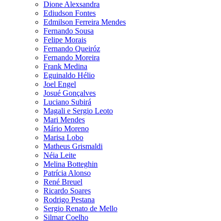
Dione Alexsandra
Ediudson Fontes
Edmilson Ferreira Mendes
Fernando Sousa
Felipe Morais
Fernando Queiróz
Fernando Moreira
Frank Medina
Eguinaldo Hélio
Joel Engel
Josué Gonçalves
Luciano Subirá
Magali e Sergio Leoto
Mari Mendes
Mário Moreno
Marisa Lobo
Matheus Grismaldi
Néia Leite
Melina Botteghin
Patrícia Alonso
René Breuel
Ricardo Soares
Rodrigo Pestana
Sergio Renato de Mello
Silmar Coelho