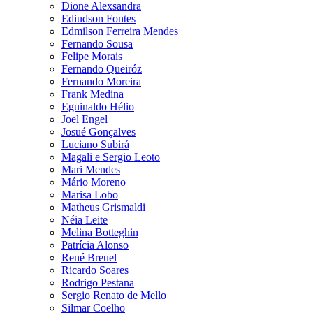
Dione Alexsandra
Ediudson Fontes
Edmilson Ferreira Mendes
Fernando Sousa
Felipe Morais
Fernando Queiróz
Fernando Moreira
Frank Medina
Eguinaldo Hélio
Joel Engel
Josué Gonçalves
Luciano Subirá
Magali e Sergio Leoto
Mari Mendes
Mário Moreno
Marisa Lobo
Matheus Grismaldi
Néia Leite
Melina Botteghin
Patrícia Alonso
René Breuel
Ricardo Soares
Rodrigo Pestana
Sergio Renato de Mello
Silmar Coelho