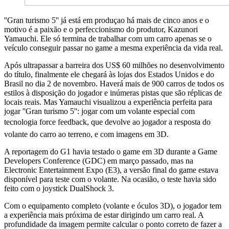
''Gran turismo 5'' já está em produçao há mais de cinco anos e o
motivo é a paixão e o perfeccionismo do produtor, Kazunori
Yamauchi. Ele só termina de trabalhar com um carro apenas se o
veículo conseguir passar no game a mesma experiência da vida real.
Após ultrapassar a barreira dos US$ 60 milhões no desenvolvimento
do título, finalmente ele chegará às lojas dos Estados Unidos e do
Brasil no dia 2 de novembro. Haverá mais de 900 carros de todos os
estilos à disposição do jogador e inúmeras pistas que são réplicas de
locais reais. Mas Yamauchi visualizou a experiência perfeita para
jogar ''Gran turismo 5'': jogar com um volante especial com
tecnologia force feedback, que devolve ao jogador a resposta do
volante do carro ao terreno, e com imagens em 3D.
A reportagem do G1 havia testado o game em 3D durante a Game
Developers Conference (GDC) em março passado, mas na
Electronic Entertainment Expo (E3), a versão final do game estava
disponível para teste com o volante. Na ocasião, o teste havia sido
feito com o joystick DualShock 3.
Com o equipamento completo (volante e óculos 3D), o jogador tem
a experiência mais próxima de estar dirigindo um carro real. A
profundidade da imagem permite calcular o ponto correto de fazer a