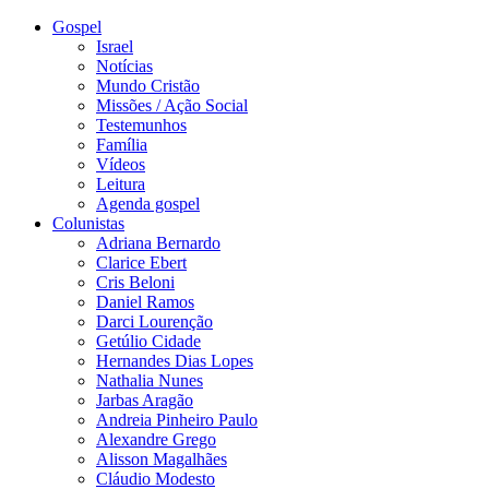
Gospel
Israel
Notícias
Mundo Cristão
Missões / Ação Social
Testemunhos
Família
Vídeos
Leitura
Agenda gospel
Colunistas
Adriana Bernardo
Clarice Ebert
Cris Beloni
Daniel Ramos
Darci Lourenção
Getúlio Cidade
Hernandes Dias Lopes
Nathalia Nunes
Jarbas Aragão
Andreia Pinheiro Paulo
Alexandre Grego
Alisson Magalhães
Cláudio Modesto