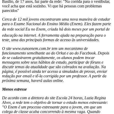
Basílio, de 17 anos, faz parte da rede: "Na corrida para o vestibular,
você acha que está sozinho. Vi que há pessoas com problemas
parecidos"
Cerca de 12 mil jovens encontraram uma nova maneira de estudar
para o Exame Nacional do Ensino Médio (Enem). Eles fazem parte
da rede social Eu no Enem, criada há dois meses por um portal de
educação na internet. A ferramenta ajuda na preparação para o
teste, uma das principais formas de acesso às universidades.
O site www.eunoenem.com.br tem um mecanismo de
funcionamento semelhante ao do Orkut e ao do Facebook. Depois
de se cadastrarem gratuitamente, os alunos podem trocar
mensagens sobre seus hábitos de estudo, participar de fóruns e
discutir temas da atualidade que são cobrados na avaliação. Na
página, é possível ainda ter acesso a simulados de provas, enviar
redação por email e tê-la corrigida por um professor. A partir da
próxima semana, haverá aulas online.
Menos estresse
De acordo com a diretora do site Escola 24 horas, Luzia Regina
Alves, a rede tem o objetivo de tornar o estudo menos estressante:
"O Enem é um processo estressante para o jovem, em que um
colega de classe acaba concorrendo à mesma vaga. Quando