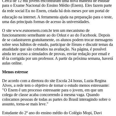
Cerca de 12 mil jovens encontraram uma nova maneira de estudar
para o Exame Nacional do Ensino Médio (Enem). Eles fazem parte
da rede social Eu no Enem, criada há dois meses por um portal de
educação na internet. A ferramenta ajuda na preparação para o teste,
uma das principais formas de acesso às universidades.
O site www.eunoenem.com.br tem um mecanismo de
funcionamento semelhante ao do Orkut e ao do Facebook. Depois
de se cadastrarem gratuitamente, os alunos podem trocar mensagens
sobre seus hábitos de estudo, participar de fóruns e discutir temas da
atualidade que são cobrados na avaliação. Na página, é possível
ainda ter acesso a simulados de provas, enviar redação por email e
tê-la corrigida por um professor. A partir da próxima semana, haverá
aulas online.
Menos estresse
De acordo com a diretora do site Escola 24 horas, Luzia Regina
Alves, a rede tem o objetivo de tornar o estudo menos estressante:
"O Enem é um processo estressante para o jovem, em que um
colega de classe acaba concorrendo à mesma vaga. Quando
colocamos pessoas de todas as partes do Brasil interagindo sobre o
assunto, torna-se mais leve."
Estudante do 2º ano do ensino médio do Colégio Mopi, Davi