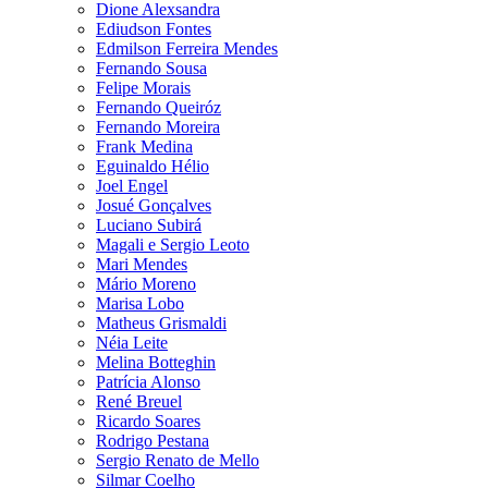
Dione Alexsandra
Ediudson Fontes
Edmilson Ferreira Mendes
Fernando Sousa
Felipe Morais
Fernando Queiróz
Fernando Moreira
Frank Medina
Eguinaldo Hélio
Joel Engel
Josué Gonçalves
Luciano Subirá
Magali e Sergio Leoto
Mari Mendes
Mário Moreno
Marisa Lobo
Matheus Grismaldi
Néia Leite
Melina Botteghin
Patrícia Alonso
René Breuel
Ricardo Soares
Rodrigo Pestana
Sergio Renato de Mello
Silmar Coelho