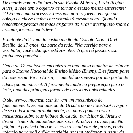
De acordo com a diretora do site Escola 24 horas, Luzia Regina
Alves, a rede tem o objetivo de tornar o estudo menos estressante:
"O Enem é um processo estressante para o jovem, em que um
colega de classe acaba concorrendo à mesma vaga. Quando
colocamos pessoas de todas as partes do Brasil interagindo sobre o
assunto, torna-se mais leve."
Estudante do 2º ano do ensino médio do Colégio Mopi, Davi
Basílio, de 17 anos, faz parte da rede: "Na corrida para o
vestibular, você acha que está sozinho. Vi que há pessoas com
problemas parecidos"
Cerca de 12 mil jovens encontraram uma nova maneira de estudar
para o Exame Nacional do Ensino Médio (Enem). Eles fazem parte
da rede social Eu no Enem, criada há dois meses por um portal de
educação na internet. A ferramenta ajuda na preparação para o
teste, uma das principais formas de acesso às universidades.
O site www.eunoenem.com.br tem um mecanismo de
funcionamento semelhante ao do Orkut e ao do Facebook. Depois
de se cadastrarem gratuitamente, os alunos podem trocar
mensagens sobre seus hábitos de estudo, participar de fóruns e
discutir temas da atualidade que são cobrados na avaliação. Na
página, é possível ainda ter acesso a simulados de provas, enviar
redação por email e tê-la corrigida por um professor. A partir da