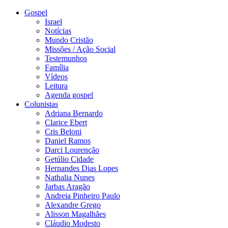
Gospel
Israel
Notícias
Mundo Cristão
Missões / Ação Social
Testemunhos
Família
Vídeos
Leitura
Agenda gospel
Colunistas
Adriana Bernardo
Clarice Ebert
Cris Beloni
Daniel Ramos
Darci Lourenção
Getúlio Cidade
Hernandes Dias Lopes
Nathalia Nunes
Jarbas Aragão
Andreia Pinheiro Paulo
Alexandre Grego
Alisson Magalhães
Cláudio Modesto