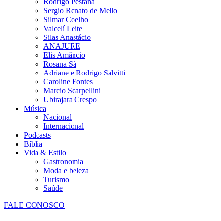
Rodrigo Pestana
Sergio Renato de Mello
Silmar Coelho
Valcelí Leite
Silas Anastácio
ANAJURE
Elis Amâncio
Rosana Sá
Adriane e Rodrigo Salvitti
Caroline Fontes
Marcio Scarpellini
Ubirajara Crespo
Música
Nacional
Internacional
Podcasts
Bíblia
Vida & Estilo
Gastronomia
Moda e beleza
Turismo
Saúde
FALE CONOSCO