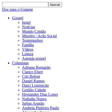
buscar
Doe para o Guiame
Gospel
Israel
Notícias
Mundo Cristão
Missões / Ação Social
Testemunhos
Família
Vídeos
Leitura
Agenda gospel
Colunistas
Adriana Bernardo
Clarice Ebert
Cris Beloni
Daniel Ramos
Darci Lourenção
Getúlio Cidade
Hernandes Dias Lopes
Nathalia Nunes
Jarbas Aragão
Andreia Pinheiro Paulo