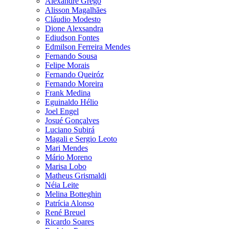
Alexandre Grego
Alisson Magalhães
Cláudio Modesto
Dione Alexsandra
Ediudson Fontes
Edmilson Ferreira Mendes
Fernando Sousa
Felipe Morais
Fernando Queiróz
Fernando Moreira
Frank Medina
Eguinaldo Hélio
Joel Engel
Josué Gonçalves
Luciano Subirá
Magali e Sergio Leoto
Mari Mendes
Mário Moreno
Marisa Lobo
Matheus Grismaldi
Néia Leite
Melina Botteghin
Patrícia Alonso
René Breuel
Ricardo Soares