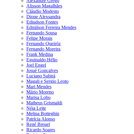
Alexandre Grego
Alisson Magalhães
Cláudio Modesto
Dione Alexsandra
Ediudson Fontes
Edmilson Ferreira Mendes
Fernando Sousa
Felipe Morais
Fernando Queiróz
Fernando Moreira
Frank Medina
Eguinaldo Hélio
Joel Engel
Josué Gonçalves
Luciano Subirá
Magali e Sergio Leoto
Mari Mendes
Mário Moreno
Marisa Lobo
Matheus Grismaldi
Néia Leite
Melina Botteghin
Patrícia Alonso
René Breuel
Ricardo Soares