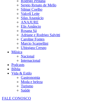
Rodrigo Pestana
Sergio Renato de Mello
Silmar Coelho
Valcelí Leite
Silas Anastácio
ANAJURE
Elis Amâncio
Rosana Sá
Adriane e Rodrigo Salvitti
Caroline Fontes
Marcio Scarpellini
Ubirajara Crespo
Música
Nacional
Internacional
Podcasts
Bíblia
Vida & Estilo
Gastronomia
Moda e beleza
Turismo
Saúde
FALE CONOSCO