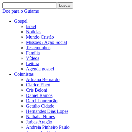
buscar
Doe para o Guiame
Gospel
Israel
Notícias
Mundo Cristão
Missões / Ação Social
Testemunhos
Família
Vídeos
Leitura
Agenda gospel
Colunistas
Adriana Bernardo
Clarice Ebert
Cris Beloni
Daniel Ramos
Darci Lourenção
Getúlio Cidade
Hernandes Dias Lopes
Nathalia Nunes
Jarbas Aragão
Andreia Pinheiro Paulo