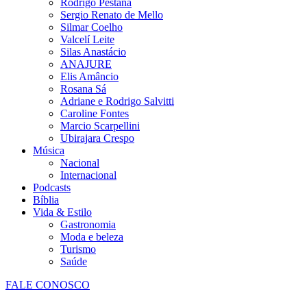
Rodrigo Pestana
Sergio Renato de Mello
Silmar Coelho
Valcelí Leite
Silas Anastácio
ANAJURE
Elis Amâncio
Rosana Sá
Adriane e Rodrigo Salvitti
Caroline Fontes
Marcio Scarpellini
Ubirajara Crespo
Música
Nacional
Internacional
Podcasts
Bíblia
Vida & Estilo
Gastronomia
Moda e beleza
Turismo
Saúde
FALE CONOSCO