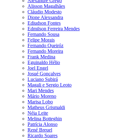
Alexandre Grego
Alisson Magalhães
Cláudio Modesto
Dione Alexsandra
Ediudson Fontes
Edmilson Ferreira Mendes
Fernando Sousa
Felipe Morais
Fernando Queiróz
Fernando Moreira
Frank Medina
Eguinaldo Hélio
Joel Engel
Josué Gonçalves
Luciano Subirá
Magali e Sergio Leoto
Mari Mendes
Mário Moreno
Marisa Lobo
Matheus Grismaldi
Néia Leite
Melina Botteghin
Patrícia Alonso
René Breuel
Ricardo Soares