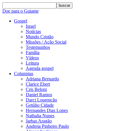
buscar
Doe para o Guiame
Gospel
Israel
Notícias
Mundo Cristão
Missões / Ação Social
Testemunhos
Família
Vídeos
Leitura
Agenda gospel
Colunistas
Adriana Bernardo
Clarice Ebert
Cris Beloni
Daniel Ramos
Darci Lourenção
Getúlio Cidade
Hernandes Dias Lopes
Nathalia Nunes
Jarbas Aragão
Andreia Pinheiro Paulo