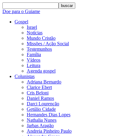
buscar
Doe para o Guiame
Gospel
Israel
Notícias
Mundo Cristão
Missões / Ação Social
Testemunhos
Família
Vídeos
Leitura
Agenda gospel
Colunistas
Adriana Bernardo
Clarice Ebert
Cris Beloni
Daniel Ramos
Darci Lourenção
Getúlio Cidade
Hernandes Dias Lopes
Nathalia Nunes
Jarbas Aragão
Andreia Pinheiro Paulo