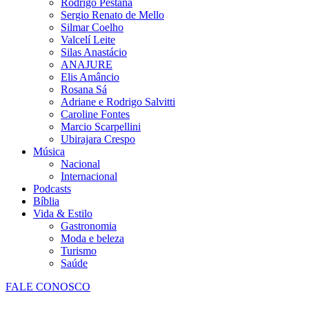
Rodrigo Pestana
Sergio Renato de Mello
Silmar Coelho
Valcelí Leite
Silas Anastácio
ANAJURE
Elis Amâncio
Rosana Sá
Adriane e Rodrigo Salvitti
Caroline Fontes
Marcio Scarpellini
Ubirajara Crespo
Música
Nacional
Internacional
Podcasts
Bíblia
Vida & Estilo
Gastronomia
Moda e beleza
Turismo
Saúde
FALE CONOSCO