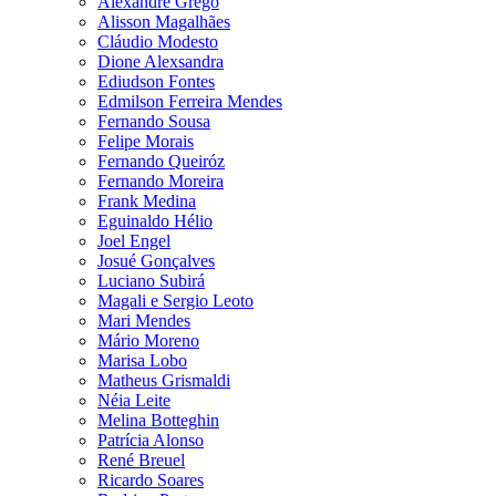
Alexandre Grego
Alisson Magalhães
Cláudio Modesto
Dione Alexsandra
Ediudson Fontes
Edmilson Ferreira Mendes
Fernando Sousa
Felipe Morais
Fernando Queiróz
Fernando Moreira
Frank Medina
Eguinaldo Hélio
Joel Engel
Josué Gonçalves
Luciano Subirá
Magali e Sergio Leoto
Mari Mendes
Mário Moreno
Marisa Lobo
Matheus Grismaldi
Néia Leite
Melina Botteghin
Patrícia Alonso
René Breuel
Ricardo Soares