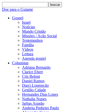
buscar
Doe para o Guiame
Gospel
Israel
Notícias
Mundo Cristão
Missões / Ação Social
Testemunhos
Família
Vídeos
Leitura
Agenda gospel
Colunistas
Adriana Bernardo
Clarice Ebert
Cris Beloni
Daniel Ramos
Darci Lourenção
Getúlio Cidade
Hernandes Dias Lopes
Nathalia Nunes
Jarbas Aragão
Andreia Pinheiro Paulo