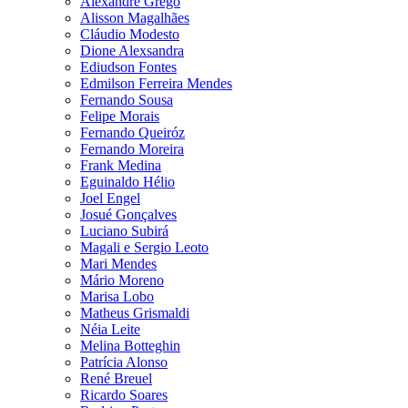
Alexandre Grego
Alisson Magalhães
Cláudio Modesto
Dione Alexsandra
Ediudson Fontes
Edmilson Ferreira Mendes
Fernando Sousa
Felipe Morais
Fernando Queiróz
Fernando Moreira
Frank Medina
Eguinaldo Hélio
Joel Engel
Josué Gonçalves
Luciano Subirá
Magali e Sergio Leoto
Mari Mendes
Mário Moreno
Marisa Lobo
Matheus Grismaldi
Néia Leite
Melina Botteghin
Patrícia Alonso
René Breuel
Ricardo Soares