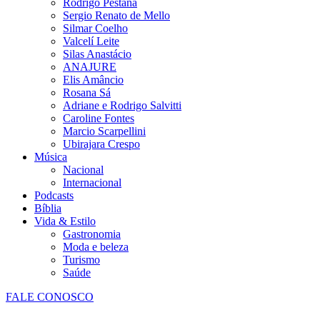
Rodrigo Pestana
Sergio Renato de Mello
Silmar Coelho
Valcelí Leite
Silas Anastácio
ANAJURE
Elis Amâncio
Rosana Sá
Adriane e Rodrigo Salvitti
Caroline Fontes
Marcio Scarpellini
Ubirajara Crespo
Música
Nacional
Internacional
Podcasts
Bíblia
Vida & Estilo
Gastronomia
Moda e beleza
Turismo
Saúde
FALE CONOSCO