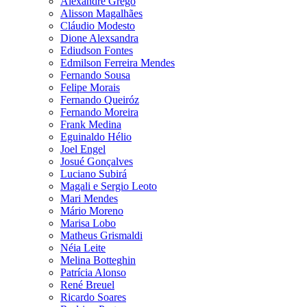
Alexandre Grego
Alisson Magalhães
Cláudio Modesto
Dione Alexsandra
Ediudson Fontes
Edmilson Ferreira Mendes
Fernando Sousa
Felipe Morais
Fernando Queiróz
Fernando Moreira
Frank Medina
Eguinaldo Hélio
Joel Engel
Josué Gonçalves
Luciano Subirá
Magali e Sergio Leoto
Mari Mendes
Mário Moreno
Marisa Lobo
Matheus Grismaldi
Néia Leite
Melina Botteghin
Patrícia Alonso
René Breuel
Ricardo Soares