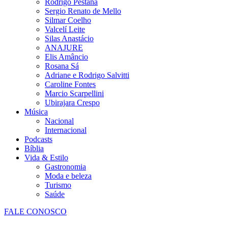
Rodrigo Pestana
Sergio Renato de Mello
Silmar Coelho
Valcelí Leite
Silas Anastácio
ANAJURE
Elis Amâncio
Rosana Sá
Adriane e Rodrigo Salvitti
Caroline Fontes
Marcio Scarpellini
Ubirajara Crespo
Música
Nacional
Internacional
Podcasts
Bíblia
Vida & Estilo
Gastronomia
Moda e beleza
Turismo
Saúde
FALE CONOSCO