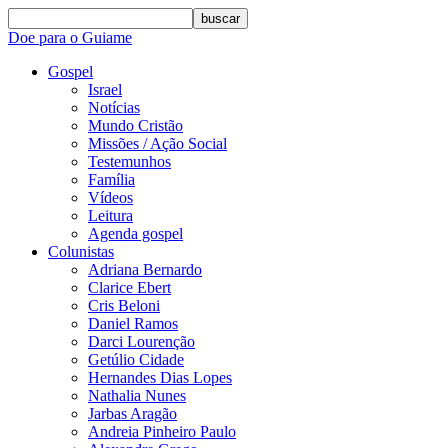
buscar
Doe para o Guiame
Gospel
Israel
Notícias
Mundo Cristão
Missões / Ação Social
Testemunhos
Família
Vídeos
Leitura
Agenda gospel
Colunistas
Adriana Bernardo
Clarice Ebert
Cris Beloni
Daniel Ramos
Darci Lourenção
Getúlio Cidade
Hernandes Dias Lopes
Nathalia Nunes
Jarbas Aragão
Andreia Pinheiro Paulo