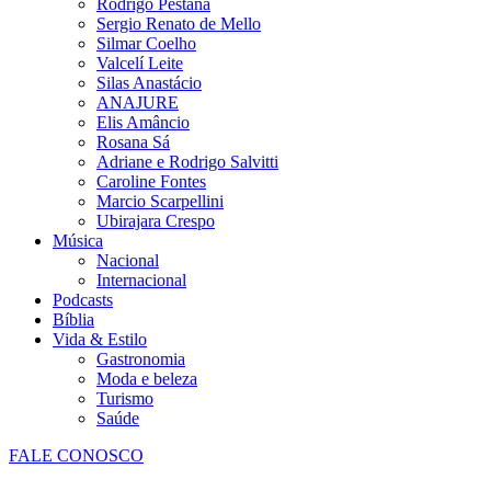
Rodrigo Pestana
Sergio Renato de Mello
Silmar Coelho
Valcelí Leite
Silas Anastácio
ANAJURE
Elis Amâncio
Rosana Sá
Adriane e Rodrigo Salvitti
Caroline Fontes
Marcio Scarpellini
Ubirajara Crespo
Música
Nacional
Internacional
Podcasts
Bíblia
Vida & Estilo
Gastronomia
Moda e beleza
Turismo
Saúde
FALE CONOSCO