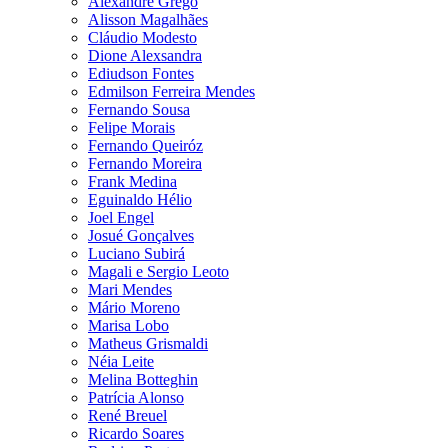
Alexandre Grego
Alisson Magalhães
Cláudio Modesto
Dione Alexsandra
Ediudson Fontes
Edmilson Ferreira Mendes
Fernando Sousa
Felipe Morais
Fernando Queiróz
Fernando Moreira
Frank Medina
Eguinaldo Hélio
Joel Engel
Josué Gonçalves
Luciano Subirá
Magali e Sergio Leoto
Mari Mendes
Mário Moreno
Marisa Lobo
Matheus Grismaldi
Néia Leite
Melina Botteghin
Patrícia Alonso
René Breuel
Ricardo Soares