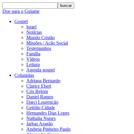
buscar
Doe para o Guiame
Gospel
Israel
Notícias
Mundo Cristão
Missões / Ação Social
Testemunhos
Família
Vídeos
Leitura
Agenda gospel
Colunistas
Adriana Bernardo
Clarice Ebert
Cris Beloni
Daniel Ramos
Darci Lourenção
Getúlio Cidade
Hernandes Dias Lopes
Nathalia Nunes
Jarbas Aragão
Andreia Pinheiro Paulo