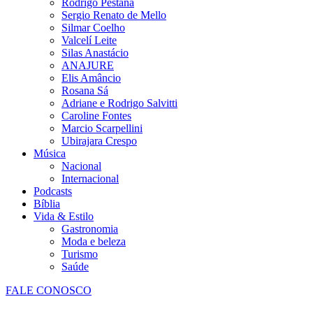
Rodrigo Pestana
Sergio Renato de Mello
Silmar Coelho
Valcelí Leite
Silas Anastácio
ANAJURE
Elis Amâncio
Rosana Sá
Adriane e Rodrigo Salvitti
Caroline Fontes
Marcio Scarpellini
Ubirajara Crespo
Música
Nacional
Internacional
Podcasts
Bíblia
Vida & Estilo
Gastronomia
Moda e beleza
Turismo
Saúde
FALE CONOSCO