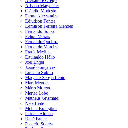
Alexandre Grego
Alisson Magalhães
Cláudio Modesto
Dione Alexsandra
Ediudson Fontes
Edmilson Ferreira Mendes
Fernando Sousa
Felipe Morais
Fernando Queiróz
Fernando Moreira
Frank Medina
Eguinaldo Hélio
Joel Engel
Josué Gonçalves
Luciano Subirá
Magali e Sergio Leoto
Mari Mendes
Mário Moreno
Marisa Lobo
Matheus Grismaldi
Néia Leite
Melina Botteghin
Patrícia Alonso
René Breuel
Ricardo Soares