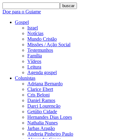
buscar
Doe para o Guiame
Gospel
Israel
Notícias
Mundo Cristão
Missões / Ação Social
Testemunhos
Família
Vídeos
Leitura
Agenda gospel
Colunistas
Adriana Bernardo
Clarice Ebert
Cris Beloni
Daniel Ramos
Darci Lourenção
Getúlio Cidade
Hernandes Dias Lopes
Nathalia Nunes
Jarbas Aragão
Andreia Pinheiro Paulo