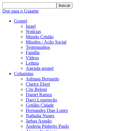
buscar
Doe para o Guiame
Gospel
Israel
Notícias
Mundo Cristão
Missões / Ação Social
Testemunhos
Família
Vídeos
Leitura
Agenda gospel
Colunistas
Adriana Bernardo
Clarice Ebert
Cris Beloni
Daniel Ramos
Darci Lourenção
Getúlio Cidade
Hernandes Dias Lopes
Nathalia Nunes
Jarbas Aragão
Andreia Pinheiro Paulo