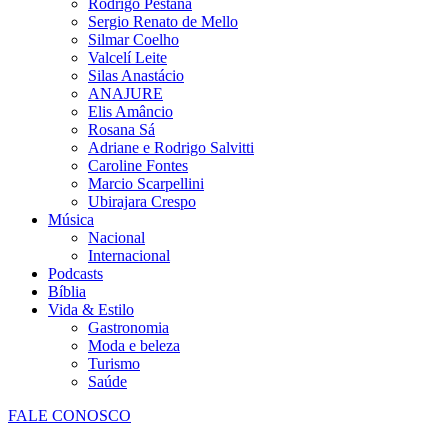
Rodrigo Pestana
Sergio Renato de Mello
Silmar Coelho
Valcelí Leite
Silas Anastácio
ANAJURE
Elis Amâncio
Rosana Sá
Adriane e Rodrigo Salvitti
Caroline Fontes
Marcio Scarpellini
Ubirajara Crespo
Música
Nacional
Internacional
Podcasts
Bíblia
Vida & Estilo
Gastronomia
Moda e beleza
Turismo
Saúde
FALE CONOSCO