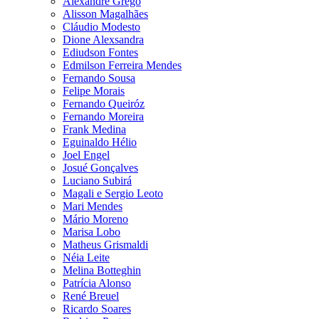
Alexandre Grego
Alisson Magalhães
Cláudio Modesto
Dione Alexsandra
Ediudson Fontes
Edmilson Ferreira Mendes
Fernando Sousa
Felipe Morais
Fernando Queiróz
Fernando Moreira
Frank Medina
Eguinaldo Hélio
Joel Engel
Josué Gonçalves
Luciano Subirá
Magali e Sergio Leoto
Mari Mendes
Mário Moreno
Marisa Lobo
Matheus Grismaldi
Néia Leite
Melina Botteghin
Patrícia Alonso
René Breuel
Ricardo Soares