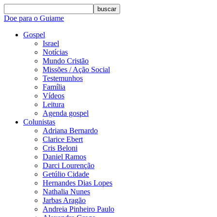
buscar
Doe para o Guiame
Gospel
Israel
Notícias
Mundo Cristão
Missões / Ação Social
Testemunhos
Família
Vídeos
Leitura
Agenda gospel
Colunistas
Adriana Bernardo
Clarice Ebert
Cris Beloni
Daniel Ramos
Darci Lourenção
Getúlio Cidade
Hernandes Dias Lopes
Nathalia Nunes
Jarbas Aragão
Andreia Pinheiro Paulo