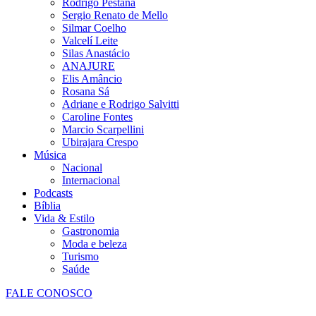
Rodrigo Pestana
Sergio Renato de Mello
Silmar Coelho
Valcelí Leite
Silas Anastácio
ANAJURE
Elis Amâncio
Rosana Sá
Adriane e Rodrigo Salvitti
Caroline Fontes
Marcio Scarpellini
Ubirajara Crespo
Música
Nacional
Internacional
Podcasts
Bíblia
Vida & Estilo
Gastronomia
Moda e beleza
Turismo
Saúde
FALE CONOSCO