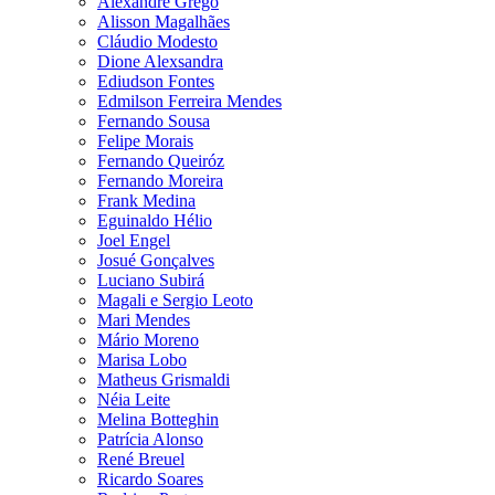
Alexandre Grego
Alisson Magalhães
Cláudio Modesto
Dione Alexsandra
Ediudson Fontes
Edmilson Ferreira Mendes
Fernando Sousa
Felipe Morais
Fernando Queiróz
Fernando Moreira
Frank Medina
Eguinaldo Hélio
Joel Engel
Josué Gonçalves
Luciano Subirá
Magali e Sergio Leoto
Mari Mendes
Mário Moreno
Marisa Lobo
Matheus Grismaldi
Néia Leite
Melina Botteghin
Patrícia Alonso
René Breuel
Ricardo Soares