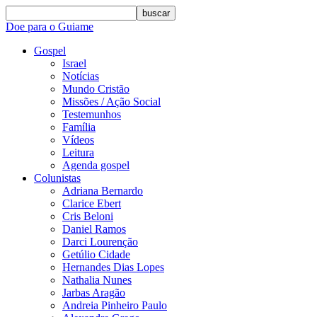
buscar
Doe para o Guiame
Gospel
Israel
Notícias
Mundo Cristão
Missões / Ação Social
Testemunhos
Família
Vídeos
Leitura
Agenda gospel
Colunistas
Adriana Bernardo
Clarice Ebert
Cris Beloni
Daniel Ramos
Darci Lourenção
Getúlio Cidade
Hernandes Dias Lopes
Nathalia Nunes
Jarbas Aragão
Andreia Pinheiro Paulo