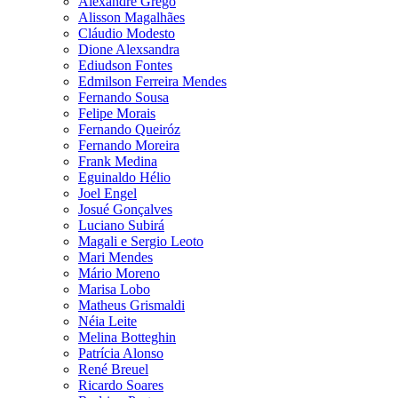
Alexandre Grego
Alisson Magalhães
Cláudio Modesto
Dione Alexsandra
Ediudson Fontes
Edmilson Ferreira Mendes
Fernando Sousa
Felipe Morais
Fernando Queiróz
Fernando Moreira
Frank Medina
Eguinaldo Hélio
Joel Engel
Josué Gonçalves
Luciano Subirá
Magali e Sergio Leoto
Mari Mendes
Mário Moreno
Marisa Lobo
Matheus Grismaldi
Néia Leite
Melina Botteghin
Patrícia Alonso
René Breuel
Ricardo Soares