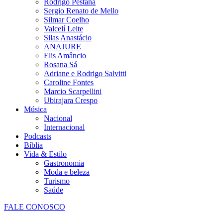
Rodrigo Pestana
Sergio Renato de Mello
Silmar Coelho
Valcelí Leite
Silas Anastácio
ANAJURE
Elis Amâncio
Rosana Sá
Adriane e Rodrigo Salvitti
Caroline Fontes
Marcio Scarpellini
Ubirajara Crespo
Música
Nacional
Internacional
Podcasts
Bíblia
Vida & Estilo
Gastronomia
Moda e beleza
Turismo
Saúde
FALE CONOSCO