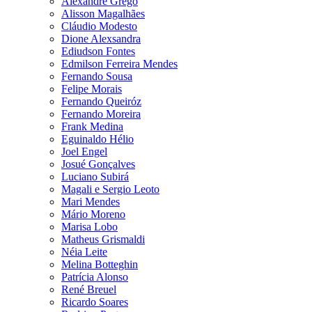
Alexandre Grego
Alisson Magalhães
Cláudio Modesto
Dione Alexsandra
Ediudson Fontes
Edmilson Ferreira Mendes
Fernando Sousa
Felipe Morais
Fernando Queiróz
Fernando Moreira
Frank Medina
Eguinaldo Hélio
Joel Engel
Josué Gonçalves
Luciano Subirá
Magali e Sergio Leoto
Mari Mendes
Mário Moreno
Marisa Lobo
Matheus Grismaldi
Néia Leite
Melina Botteghin
Patrícia Alonso
René Breuel
Ricardo Soares