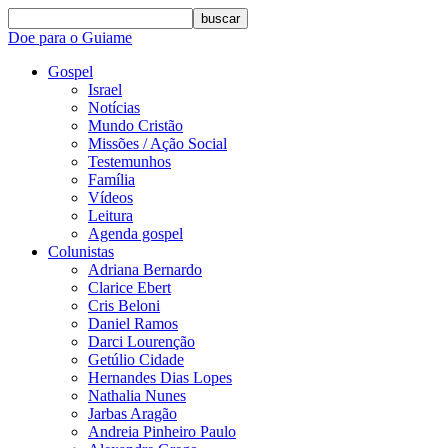
buscar
Doe para o Guiame
Gospel
Israel
Notícias
Mundo Cristão
Missões / Ação Social
Testemunhos
Família
Vídeos
Leitura
Agenda gospel
Colunistas
Adriana Bernardo
Clarice Ebert
Cris Beloni
Daniel Ramos
Darci Lourenção
Getúlio Cidade
Hernandes Dias Lopes
Nathalia Nunes
Jarbas Aragão
Andreia Pinheiro Paulo