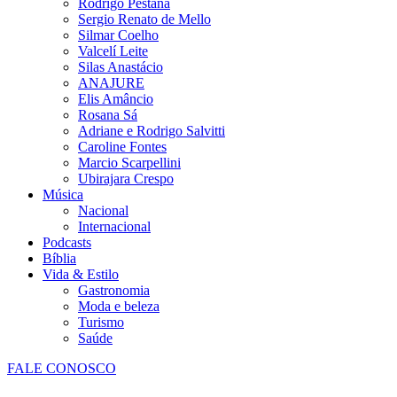
Rodrigo Pestana
Sergio Renato de Mello
Silmar Coelho
Valcelí Leite
Silas Anastácio
ANAJURE
Elis Amâncio
Rosana Sá
Adriane e Rodrigo Salvitti
Caroline Fontes
Marcio Scarpellini
Ubirajara Crespo
Música
Nacional
Internacional
Podcasts
Bíblia
Vida & Estilo
Gastronomia
Moda e beleza
Turismo
Saúde
FALE CONOSCO