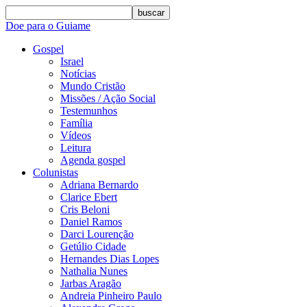
buscar
Doe para o Guiame
Gospel
Israel
Notícias
Mundo Cristão
Missões / Ação Social
Testemunhos
Família
Vídeos
Leitura
Agenda gospel
Colunistas
Adriana Bernardo
Clarice Ebert
Cris Beloni
Daniel Ramos
Darci Lourenção
Getúlio Cidade
Hernandes Dias Lopes
Nathalia Nunes
Jarbas Aragão
Andreia Pinheiro Paulo