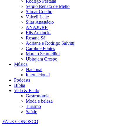
Rodrigo Pestana
Sergio Renato de Mello
Silmar Coelho
Valcelí Leite
Silas Anastácio
ANAJURE
Elis Amâncio
Rosana Sá
Adriane e Rodrigo Salvitti
Caroline Fontes
Marcio Scarpellini
Ubirajara Crespo
Música
Nacional
Internacional
Podcasts
Bíblia
Vida & Estilo
Gastronomia
Moda e beleza
Turismo
Saúde
FALE CONOSCO