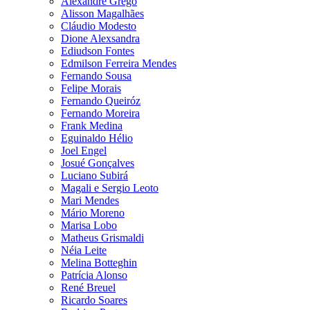
Alexandre Grego
Alisson Magalhães
Cláudio Modesto
Dione Alexsandra
Ediudson Fontes
Edmilson Ferreira Mendes
Fernando Sousa
Felipe Morais
Fernando Queiróz
Fernando Moreira
Frank Medina
Eguinaldo Hélio
Joel Engel
Josué Gonçalves
Luciano Subirá
Magali e Sergio Leoto
Mari Mendes
Mário Moreno
Marisa Lobo
Matheus Grismaldi
Néia Leite
Melina Botteghin
Patrícia Alonso
René Breuel
Ricardo Soares