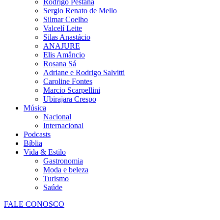
Rodrigo Pestana
Sergio Renato de Mello
Silmar Coelho
Valcelí Leite
Silas Anastácio
ANAJURE
Elis Amâncio
Rosana Sá
Adriane e Rodrigo Salvitti
Caroline Fontes
Marcio Scarpellini
Ubirajara Crespo
Música
Nacional
Internacional
Podcasts
Bíblia
Vida & Estilo
Gastronomia
Moda e beleza
Turismo
Saúde
FALE CONOSCO