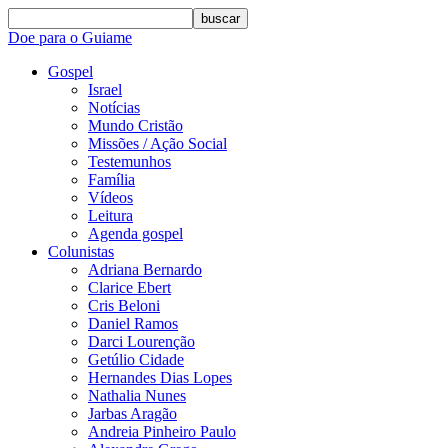
buscar
Doe para o Guiame
Gospel
Israel
Notícias
Mundo Cristão
Missões / Ação Social
Testemunhos
Família
Vídeos
Leitura
Agenda gospel
Colunistas
Adriana Bernardo
Clarice Ebert
Cris Beloni
Daniel Ramos
Darci Lourenção
Getúlio Cidade
Hernandes Dias Lopes
Nathalia Nunes
Jarbas Aragão
Andreia Pinheiro Paulo