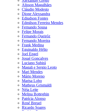
Alexandre Grego
Alisson Magalhães
Cláudio Modesto
Dione Alexsandra
Ediudson Fontes
Edmilson Ferreira Mendes
Fernando Sousa
Felipe Morais
Fernando Queiróz
Fernando Moreira
Frank Medina
Eguinaldo Hélio
Joel Engel
Josué Gonçalves
Luciano Subirá
Magali e Sergio Leoto
Mari Mendes
Mário Moreno
Marisa Lobo
Matheus Grismaldi
Néia Leite
Melina Botteghin
Patrícia Alonso
René Breuel
Ricardo Soares