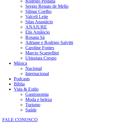
Rodrigo Pestana
Sergio Renato de Mello
Silmar Coelho
Valcelí Leite
Silas Anastácio
ANAJURE
Elis Amâncio
Rosana Sá
Adriane e Rodrigo Salvitti
Caroline Fontes
Marcio Scarpellini
Ubirajara Crespo
Música
Nacional
Internacional
Podcasts
Bíblia
Vida & Estilo
Gastronomia
Moda e beleza
Turismo
Saúde
FALE CONOSCO