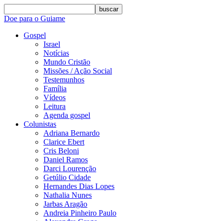
buscar
Doe para o Guiame
Gospel
Israel
Notícias
Mundo Cristão
Missões / Ação Social
Testemunhos
Família
Vídeos
Leitura
Agenda gospel
Colunistas
Adriana Bernardo
Clarice Ebert
Cris Beloni
Daniel Ramos
Darci Lourenção
Getúlio Cidade
Hernandes Dias Lopes
Nathalia Nunes
Jarbas Aragão
Andreia Pinheiro Paulo