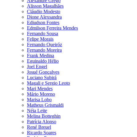
Alexandre Grego
Alisson Magalhães
Cláudio Modesto
Dione Alexsandra
Ediudson Fontes
Edmilson Ferreira Mendes
Fernando Sousa
Felipe Morais
Fernando Queiróz
Fernando Moreira
Frank Medina
Eguinaldo Hélio
Joel Engel
Josué Gonçalves
Luciano Subirá
Magali e Sergio Leoto
Mari Mendes
Mário Moreno
Marisa Lobo
Matheus Grismaldi
Néia Leite
Melina Botteghin
Patrícia Alonso
René Breuel
Ricardo Soares